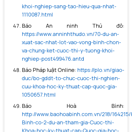
khoi-nghiep-sang-tao-hieu-qua-nhat-
1110087.html
Báo An ninh Thủ đô:
https://www.anninhthudo.vn/70-du-an-
xuat-sac-nhat-lot-vao-vong-binh-chon-
va-chung-ket-cuoc-thi-y-tuong-khoi-
nghiep-post499476.antd
Báo Pháp luật Online:
https://plo.vn/giao-
duc/bo-gddt-to-chuc-cuoc-thi-nghien-
cuu-khoa-hoc-ky-thuat-cap-quoc-gia-
1050657.html
Báo Hoà Bình:
http://www.baohoabinh.com.vn/218/164215/
Binh-co-2-du-an-tham-gia-Cuoc-thi-
Khoa-hoc-ky-thuat-cap-Quoc-gia-hoc-