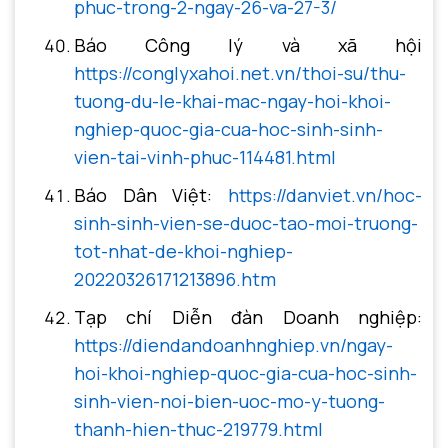
phuc-trong-2-ngay-26-va-27-3/
Báo Công lý và xã hội
https://conglyxahoi.net.vn/thoi-su/thu-
tuong-du-le-khai-mac-ngay-hoi-khoi-
nghiep-quoc-gia-cua-hoc-sinh-sinh-
vien-tai-vinh-phuc-114481.html
Báo Dân Việt:
https://danviet.vn/hoc-
sinh-sinh-vien-se-duoc-tao-moi-truong-
tot-nhat-de-khoi-nghiep-
20220326171213896.htm
Tạp chí Diễn đàn Doanh nghiệp:
https://diendandoanhnghiep.vn/ngay-
hoi-khoi-nghiep-quoc-gia-cua-hoc-sinh-
sinh-vien-noi-bien-uoc-mo-y-tuong-
thanh-hien-thuc-219779.html