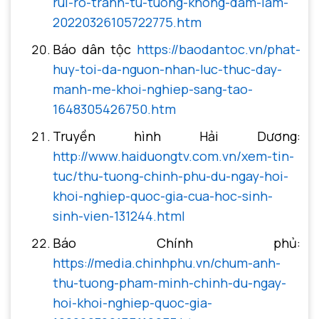
rui-ro-tranh-tu-tuong-khong-dam-lam-
20220326105722775.htm
Báo dân tộc
https://baodantoc.vn/phat-
huy-toi-da-nguon-nhan-luc-thuc-day-
manh-me-khoi-nghiep-sang-tao-
1648305426750.htm
Truyền hình Hải Dương:
http://www.haiduongtv.com.vn/xem-tin-
tuc/thu-tuong-chinh-phu-du-ngay-hoi-
khoi-nghiep-quoc-gia-cua-hoc-sinh-
sinh-vien-131244.html
Báo Chính phủ:
https://media.chinhphu.vn/chum-anh-
thu-tuong-pham-minh-chinh-du-ngay-
hoi-khoi-nghiep-quoc-gia-