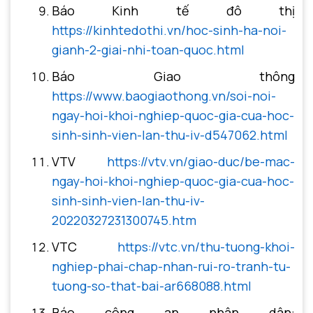
Báo Kinh tế đô thị
https://kinhtedothi.vn/hoc-sinh-ha-noi-
gianh-2-giai-nhi-toan-quoc.html
Báo Giao thông
https://www.baogiaothong.vn/soi-noi-
ngay-hoi-khoi-nghiep-quoc-gia-cua-hoc-
sinh-sinh-vien-lan-thu-iv-d547062.html
VTV
https://vtv.vn/giao-duc/be-mac-
ngay-hoi-khoi-nghiep-quoc-gia-cua-hoc-
sinh-sinh-vien-lan-thu-iv-
20220327231300745.htm
VTC
https://vtc.vn/thu-tuong-khoi-
nghiep-phai-chap-nhan-rui-ro-tranh-tu-
tuong-so-that-bai-ar668088.html
Báo công an nhân dân: