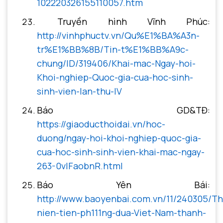
102220326155110057.htm
Truyền hình Vĩnh Phúc:
http://vinhphuctv.vn/Qu%E1%BA%A3n-
tr%E1%BB%8B/Tin-t%E1%BB%A9c-
chung/ID/319406/Khai-mac-Ngay-hoi-
Khoi-nghiep-Quoc-gia-cua-hoc-sinh-
sinh-vien-lan-thu-IV
Báo GD&TĐ:
https://giaoducthoidai.vn/hoc-
duong/ngay-hoi-khoi-nghiep-quoc-gia-
cua-hoc-sinh-sinh-vien-khai-mac-ngay-
263-0vlFaobnR.html
Báo Yên Bái:
http://www.baoyenbai.com.vn/11/240305/T
nien-tien-ph111ng-dua-Viet-Nam-thanh-