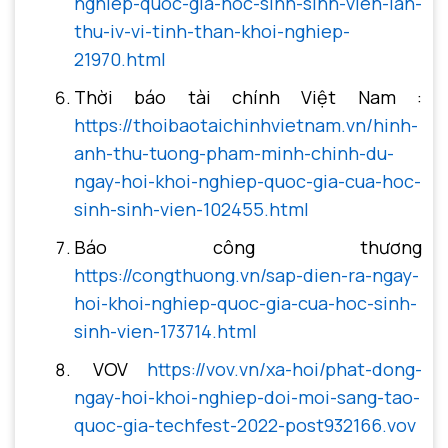
nghiep-quoc-gia-hoc-sinh-sinh-vien-lan-
thu-iv-vi-tinh-than-khoi-nghiep-
21970.html
Thời báo tài chính Việt Nam :
https://thoibaotaichinhvietnam.vn/hinh-
anh-thu-tuong-pham-minh-chinh-du-
ngay-hoi-khoi-nghiep-quoc-gia-cua-hoc-
sinh-sinh-vien-102455.html
Báo công thương
https://congthuong.vn/sap-dien-ra-ngay-
hoi-khoi-nghiep-quoc-gia-cua-hoc-sinh-
sinh-vien-173714.html
VOV
https://vov.vn/xa-hoi/phat-dong-
ngay-hoi-khoi-nghiep-doi-moi-sang-tao-
quoc-gia-techfest-2022-post932166.vov