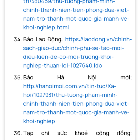
tri/380459/thu-tuong-pham-minh-
chinh-thanh-nien-tien-phong-dua-viet-
nam-tro-thanh-mot-quoc-gia-manh-ve-
khoi-nghiep.html
Báo Lao Động:
https://laodong.vn/chinh-
sach-giao-duc/chinh-phu-se-tao-moi-
dieu-kien-de-co-moi-truong-khoi-
nghiep-thuan-loi-1027640.ldo
Báo Hà Nội mới;
http://hanoimoi.com.vn/tin-tuc/Xa-
hoi/1027931/thu-tuong-pham-minh-
chinh-thanh-nien-tien-phong-dua-viet-
nam-tro-thanh-mot-quoc-gia-manh-ve-
khoi-nghiep
Tạp chí sức khoẻ cộng đồng: