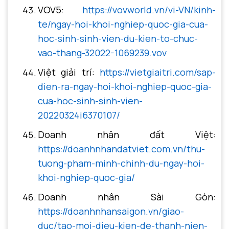
VOV5:
https://vovworld.vn/vi-VN/kinh-
te/ngay-hoi-khoi-nghiep-quoc-gia-cua-
hoc-sinh-sinh-vien-du-kien-to-chuc-
vao-thang-32022-1069239.vov
Việt giải trí:
https://vietgiaitri.com/sap-
dien-ra-ngay-hoi-khoi-nghiep-quoc-gia-
cua-hoc-sinh-sinh-vien-
20220324i6370107/
Doanh nhân đất Việt:
https://doanhnhandatviet.com.vn/thu-
tuong-pham-minh-chinh-du-ngay-hoi-
khoi-nghiep-quoc-gia/
Doanh nhân Sài Gòn:
https://doanhnhansaigon.vn/giao-
duc/tao-moi-dieu-kien-de-thanh-nien-