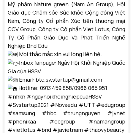
Mỹ phẩm Nature green (Nam An Group), Hội
Giáo dục Chăm sóc Sức khỏe Cộng đồng Việt
Nam, Công ty Cổ phần Xúc tiến thương mại
CCV Group, Công ty Cổ phần Viet Lotus, Công
Ty Cổ Phần Giáo Dục Và Phát Triển Nghề
Nghiệp Bnd Edu
Mọi thắc mắc xin vui lòng liên hệ:
Inbox fanpage: Ngày Hội Khởi Nghiệp Quốc
Gia của HSSV
Email: btc.sv.startup@gmail.com
Hotline: 0913 459 858/0966 065 951
#nhkn
#ngayhoikhoinghiepcuaHSSV
#Svstartup2021
#Novaedu
#UTT
#edugroup
#samsung
#hbc
#trungnguyen
#jvnet
#phenikaa
#ecgroup
#namangroup
#vietlotus
#bnd
#javietnam
#thaovybeauty