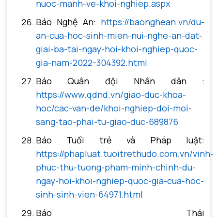
nuoc-manh-ve-khoi-nghiep.aspx
Báo Nghệ An:
https://baonghean.vn/du-
an-cua-hoc-sinh-mien-nui-nghe-an-dat-
giai-ba-tai-ngay-hoi-khoi-nghiep-quoc-
gia-nam-2022-304392.html
Báo Quân đội Nhân dân :
https://www.qdnd.vn/giao-duc-khoa-
hoc/cac-van-de/khoi-nghiep-doi-moi-
sang-tao-phai-tu-giao-duc-689876
Báo Tuổi trẻ và Pháp luật:
https://phapluat.tuoitrethudo.com.vn/vinh-
phuc-thu-tuong-pham-minh-chinh-du-
ngay-hoi-khoi-nghiep-quoc-gia-cua-hoc-
sinh-sinh-vien-64971.html
Báo Thái