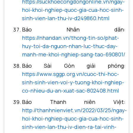
https://suckhoecongdongonline.vn/ngay-
hoi-khoi-nghiep-quoc-gia-cua-hoc-sinh-
sinh-vien-lan-thu-iv-d249860.html
Báo Nhân dân:
https://nhandan.vn/thong-tin-so/phat-
huy-toi-da-nguon-nhan-luc-thuc-day-
manh-me-khoi-nghiep-sang-tao-690801/
Báo Sài Gòn giải phóng:
https://www.sggp.org.vn/cuoc-thi-hoc-
sinh-sinh-vien-voi-y-tuong-khoi-nghiep-
co-nhieu-du-an-xuat-sac-802408.html
Báo Thanh niên Việt:
http://thanhnienviet.vn/2022/03/25/ngay-
hoi-khoi-nghiep-quoc-gia-cua-hoc-sinh-
sinh-vien-lan-thu-iv-dien-ra-tai-vinh-