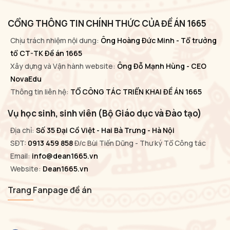
CỔNG THÔNG TIN CHÍNH THỨC CỦA ĐỀ ÁN 1665
Chịu trách nhiệm nội dung:
Ông Hoàng Đức Minh - Tổ trưởng
tổ CT-TK Đề án 1665
Xây dựng và Vận hành website:
Ông Đỗ Mạnh Hùng - CEO
NovaEdu
Thông tin liên hệ:
TỔ CÔNG TÁC TRIỂN KHAI ĐỀ ÁN 1665
Vụ học sinh, sinh viên (Bộ Giáo dục và Đào tạo)
Địa chỉ:
Số 35 Đại Cồ Việt - Hai Bà Trưng - Hà Nội
SĐT:
0913 459 858
Đ/c Bùi Tiến Dũng - Thư ký Tổ Công tác
Email:
info@dean1665.vn
Website:
Dean1665.vn
Trang Fanpage đề án