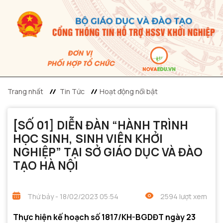
Trang nhất
Tin Tức
Hoạt động nổi bật
[SỐ 01] DIỄN ĐÀN “HÀNH TRÌNH
HỌC SINH, SINH VIÊN KHỞI
NGHIỆP” TẠI SỞ GIÁO DỤC VÀ ĐÀO
TẠO HÀ NỘI
Thứ bảy - 18/02/2023 05:54
2594 lượt xem
Thực hiện kế hoạch số 1817/KH-BGDĐT ngày 23