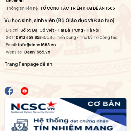
NovaEdu
Thông tin liên hệ:
TỔ CÔNG TÁC TRIỂN KHAI ĐỀ ÁN 1665
Vụ học sinh, sinh viên (Bộ Giáo dục và Đào tạo)
Địa chỉ:
Số 35 Đại Cồ Việt - Hai Bà Trưng - Hà Nội
SĐT:
0913 459 858
Đ/c Bùi Tiến Dũng - Thư ký Tổ Công tác
Email:
info@dean1665.vn
Website:
Dean1665.vn
Trang Fanpage đề án