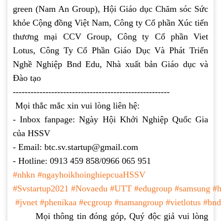
green (Nam An Group), Hội Giáo dục Chăm sóc Sức
khỏe Cộng đồng Việt Nam, Công ty Cổ phần Xúc tiến
thương mại CCV Group, Công ty Cổ phần Viet
Lotus, Công Ty Cổ Phần Giáo Dục Và Phát Triển
Nghề Nghiệp Bnd Edu, Nhà xuất bản Giáo dục và
Đào tạo
-----------------------------------------------------
Mọi thắc mắc xin vui lòng liên hệ:
- Inbox fanpage: Ngày Hội Khởi Nghiệp Quốc Gia
của HSSV
- Email: btc.sv.startup@gmail.com
- Hotline: 0913 459 858/0966 065 951
#nhkn
#ngayhoikhoinghiepcuaHSSV
#Svstartup2021
#Novaedu
#UTT
#edugroup
#samsung
#
#jvnet
#phenikaa
#ecgroup
#namangroup
#vietlotus
#bnd
Mọi thông tin đóng góp, Quý độc giả vui lòng