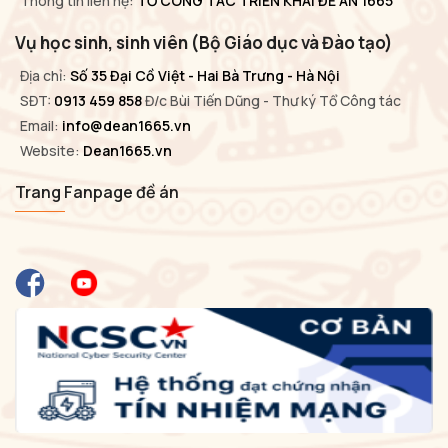
Thông tin liên hệ:
TỔ CÔNG TÁC TRIỂN KHAI ĐỀ ÁN 1665
Vụ học sinh, sinh viên (Bộ Giáo dục và Đào tạo)
Địa chỉ:
Số 35 Đại Cồ Việt - Hai Bà Trưng - Hà Nội
SĐT:
0913 459 858
Đ/c Bùi Tiến Dũng - Thư ký Tổ Công tác
Email:
info@dean1665.vn
Website:
Dean1665.vn
Trang Fanpage đề án