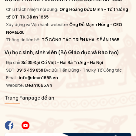
Chịu trách nhiệm nội dung:
Ông Hoàng Đức Minh - Tổ trưởng
tổ CT-TK Đề án 1665
Xây dựng và Vận hành website:
Ông Đỗ Mạnh Hùng - CEO
NovaEdu
Thông tin liên hệ:
TỔ CÔNG TÁC TRIỂN KHAI ĐỀ ÁN 1665
Vụ học sinh, sinh viên (Bộ Giáo dục và Đào tạo)
Địa chỉ:
Số 35 Đại Cồ Việt - Hai Bà Trưng - Hà Nội
SĐT:
0913 459 858
Đ/c Bùi Tiến Dũng - Thư ký Tổ Công tác
Email:
info@dean1665.vn
Website:
Dean1665.vn
Trang Fanpage đề án