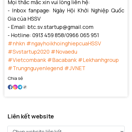
Mọi thắc mắc xin vui lòng liên hệ:
- Inbox fanpage: Ngày Hội Khởi Nghiệp Quốc
Gia của HSSV
- Email: btc.sv.startup@gmail.com
- Hotline: 0913 459 858/0966 065 951
#nhkn
#ngayhoikhoinghiepcuaHSSV
#Svstartup2020
#Novaedu
#Vietcombank
#Bacabank
#Lekhanhgroup
#Trungnguyenlegend
#JVNET
Chia sẻ
Liên kết website