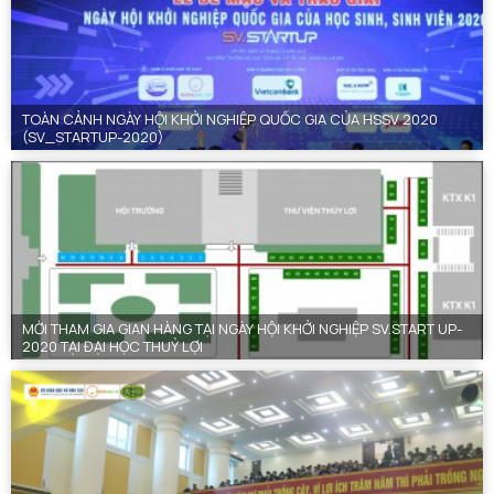
TOÀN CẢNH NGÀY HỘI KHỞI NGHIỆP QUỐC GIA CỦA HSSV 2020
(SV_STARTUP-2020)
MỜI THAM GIA GIAN HÀNG TẠI NGÀY HỘI KHỞI NGHIỆP SV.START UP-
2020 TẠI ĐẠI HỌC THUỶ LỢI