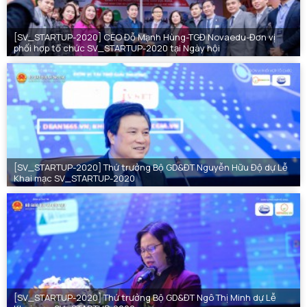
[SV_STARTUP-2020] CEO Đỗ Mạnh Hùng-TGĐ Novaedu-Đơn vị
phối hợp tổ chức SV_STARTUP-2020 tại Ngày hội
[SV_STARTUP-2020] Thứ trưởng Bộ GD&ĐT Nguyễn Hữu Độ dự Lễ
Khai mạc SV_STARTUP-2020
[SV_STARTUP-2020] Thứ trưởng Bộ GD&ĐT Ngô Thị Minh dự Lễ