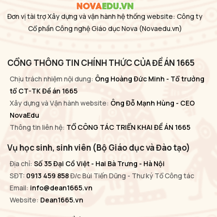
Đơn vị tài trợ Xây dựng và vận hành hệ thống website: Công ty
Cổ phần Công nghệ Giáo dục Nova
(Novaedu.vn)
CỔNG THÔNG TIN CHÍNH THỨC CỦA ĐỀ ÁN 1665
Chịu trách nhiệm nội dung:
Ông Hoàng Đức Minh - Tổ trưởng
tổ CT-TK Đề án 1665
Xây dựng và Vận hành website:
Ông Đỗ Mạnh Hùng - CEO
NovaEdu
Thông tin liên hệ:
TỔ CÔNG TÁC TRIỂN KHAI ĐỀ ÁN 1665
Vụ học sinh, sinh viên (Bộ Giáo dục và Đào tạo)
Địa chỉ:
Số 35 Đại Cồ Việt - Hai Bà Trưng - Hà Nội
SĐT:
0913 459 858
Đ/c Bùi Tiến Dũng - Thư ký Tổ Công tác
Email:
info@dean1665.vn
Website:
Dean1665.vn