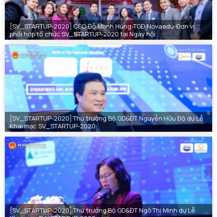
[SV_STARTUP-2020] CEO Đỗ Mạnh Hùng-TGĐ Novaedu-Đơn vị
phối hợp tổ chức SV_STARTUP-2020 tại Ngày hội
[SV_STARTUP-2020] Thứ trưởng Bộ GD&ĐT Nguyễn Hữu Độ dự Lễ
Khai mạc SV_STARTUP-2020
[SV_STARTUP-2020] Thứ trưởng Bộ GD&ĐT Ngô Thị Minh dự Lễ