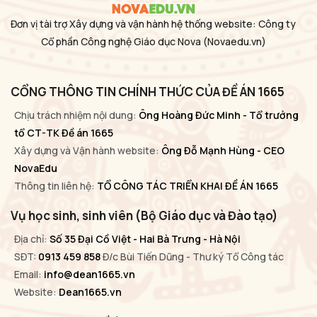
Đơn vị tài trợ Xây dựng và vận hành hệ thống website: Công ty
Cổ phần Công nghệ Giáo dục Nova
(Novaedu.vn)
CỔNG THÔNG TIN CHÍNH THỨC CỦA ĐỀ ÁN 1665
Chịu trách nhiệm nội dung:
Ông Hoàng Đức Minh - Tổ trưởng
tổ CT-TK Đề án 1665
Xây dựng và Vận hành website:
Ông Đỗ Mạnh Hùng - CEO
NovaEdu
Thông tin liên hệ:
TỔ CÔNG TÁC TRIỂN KHAI ĐỀ ÁN 1665
Vụ học sinh, sinh viên (Bộ Giáo dục và Đào tạo)
Địa chỉ:
Số 35 Đại Cồ Việt - Hai Bà Trưng - Hà Nội
SĐT:
0913 459 858
Đ/c Bùi Tiến Dũng - Thư ký Tổ Công tác
Email:
info@dean1665.vn
Website:
Dean1665.vn