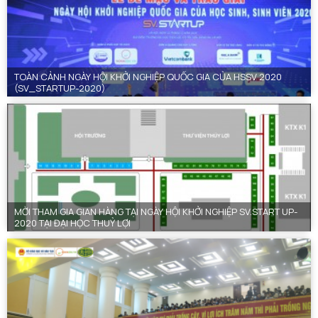
TOÀN CẢNH NGÀY HỘI KHỞI NGHIỆP QUỐC GIA CỦA HSSV 2020
(SV_STARTUP-2020)
MỜI THAM GIA GIAN HÀNG TẠI NGÀY HỘI KHỞI NGHIỆP SV.START UP-
2020 TẠI ĐẠI HỌC THUỶ LỢI