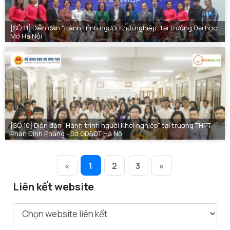
[SỐ 11] Diễn đàn “Hành trình người Khởi nghiệp” tại trường Đại học
Mở Hà Nội
[SỐ 10] Diễn đàn “Hành trình người Khởi nghiệp” tại trường THPT
Phan Đình Phùng - Sở GD&ĐT Hà Nộ
«
1
2
3
»
Liên kết website