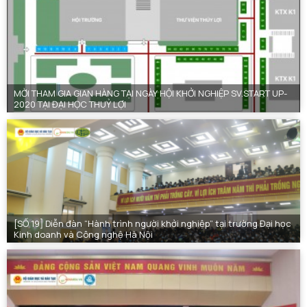
MỜI THAM GIA GIAN HÀNG TẠI NGÀY HỘI KHỞI NGHIỆP SV.START UP-
2020 TẠI ĐẠI HỌC THUỶ LỢI
[SỐ 19] Diễn đàn “Hành trình người khởi nghiệp” tại trường Đại học
Kinh doanh và Công nghệ Hà Nội