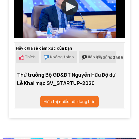
Hãy chia sẻ cảm xúc của bạn
Thích
Không thích
liên kết hỏng
Đã xem:
3469
Thứ trưởng Bộ GD&ĐT Nguyễn Hữu Độ dự
Lễ Khai mạc SV_STARTUP-2020
Hiển thị nhiều nội dung hơn