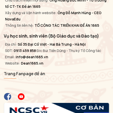
Chịu trách nhiệm nội dung:
Ông Hoàng Đức Minh - Tổ trưởng
tổ CT-TK Đề án 1665
Xây dựng và Vận hành website:
Ông Đỗ Mạnh Hùng - CEO
NovaEdu
Thông tin liên hệ:
TỔ CÔNG TÁC TRIỂN KHAI ĐỀ ÁN 1665
Vụ học sinh, sinh viên (Bộ Giáo dục và Đào tạo)
Địa chỉ:
Số 35 Đại Cồ Việt - Hai Bà Trưng - Hà Nội
SĐT:
0913 459 858
Đ/c Bùi Tiến Dũng - Thư ký Tổ Công tác
Email:
info@dean1665.vn
Website:
Dean1665.vn
Trang Fanpage đề án