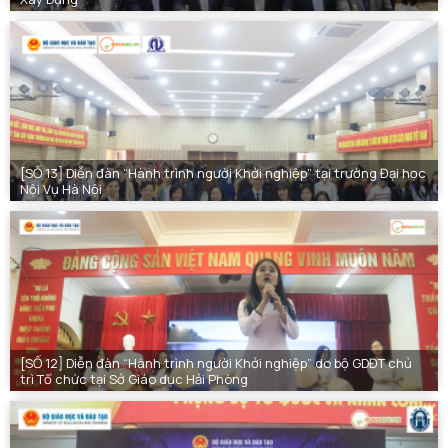
[SỐ 13] Diễn đàn “Hành trình người Khởi nghiệp” tại trường Đại học
Nội Vụ Hà Nội
[SỐ 12] Diễn đàn “Hành trình người Khởi nghiệp” do bộ GDĐT chủ
trì Tổ chức tại Sở Giáo dục Hải Phòng