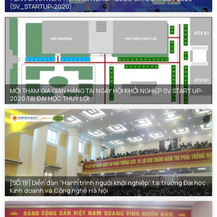
(SV_STARTUP-2020)
MỜI THAM GIA GIAN HÀNG TẠI NGÀY HỘI KHỞI NGHIỆP SV.START UP-
2020 TẠI ĐẠI HỌC THUỶ LỢI
[SỐ 19] Diễn đàn “Hành trình người khởi nghiệp” tại trường Đại học
Kinh doanh và Công nghệ Hà Nội