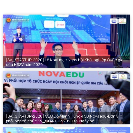
[SV_STARTUP-2020] Lễ Khai mạc Ngày hội Khởi nghiệp Quốc gia
của HSSV năm 2020
[SV_STARTUP-2020] CEO Đỗ Mạnh Hùng-TGĐ Novaedu-Đơn vị
phối hợp tổ chức SV_STARTUP-2020 tại Ngày hội