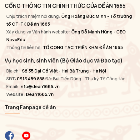
CỔNG THÔNG TIN CHÍNH THỨC CỦA ĐỀ ÁN 1665
Chịu trách nhiệm nội dung:
Ông Hoàng Đức Minh - Tổ trưởng
tổ CT-TK Đề án 1665
Xây dựng và Vận hành website:
Ông Đỗ Mạnh Hùng - CEO
NovaEdu
Thông tin liên hệ:
TỔ CÔNG TÁC TRIỂN KHAI ĐỀ ÁN 1665
Vụ học sinh, sinh viên (Bộ Giáo dục và Đào tạo)
Địa chỉ:
Số 35 Đại Cồ Việt - Hai Bà Trưng - Hà Nội
SĐT:
0913 459 858
Đ/c Bùi Tiến Dũng - Thư ký Tổ Công tác
Email:
info@dean1665.vn
Website:
Dean1665.vn
Trang Fanpage đề án