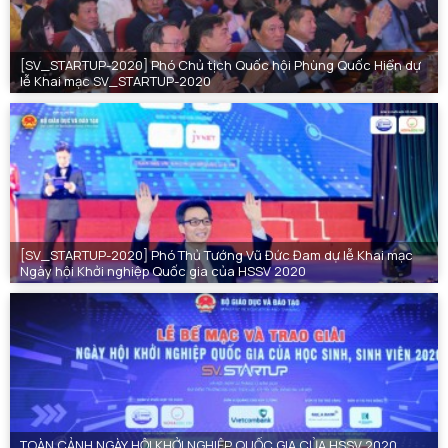
[SV_STARTUP-2020] Phó Chủ tịch Quốc hội Phùng Quốc Hiển dự
lễ Khai mạc SV_STARTUP-2020
[SV_STARTUP-2020] Phó Thủ Tướng Vũ Đức Đam dự lễ Khai mạc
Ngày hội Khởi nghiệp Quốc gia của HSSV 2020
TOÀN CẢNH NGÀY HỘI KHỞI NGHIỆP QUỐC GIA CỦA HSSV 2020