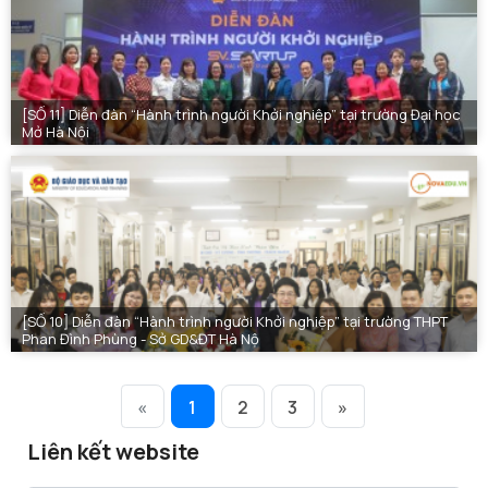
[SỐ 11] Diễn đàn “Hành trình người Khởi nghiệp” tại trường Đại học
Mở Hà Nội
[SỐ 10] Diễn đàn “Hành trình người Khởi nghiệp” tại trường THPT
Phan Đình Phùng - Sở GD&ĐT Hà Nộ
«
1
2
3
»
Liên kết website