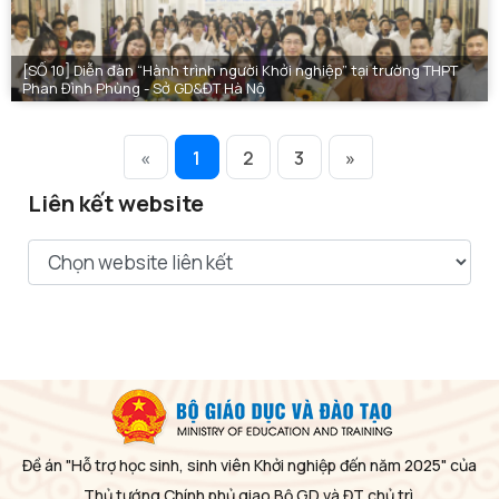
[SỐ 10] Diễn đàn “Hành trình người Khởi nghiệp” tại trường THPT
Phan Đình Phùng - Sở GD&ĐT Hà Nộ
«
1
2
3
»
Liên kết website
Đề án "Hỗ trợ học sinh, sinh viên Khởi nghiệp đến năm 2025" của
Thủ tướng Chính phủ giao Bộ GD và ĐT chủ trì.