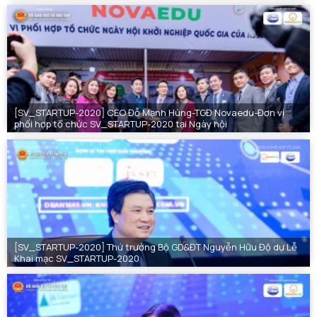
[SV_STARTUP-2020] CEO Đỗ Mạnh Hùng-TGĐ Novaedu-Đơn vị
phối hợp tổ chức SV_STARTUP-2020 tại Ngày hội
[SV_STARTUP-2020] Thứ trưởng Bộ GD&ĐT Nguyễn Hữu Độ dự Lễ
Khai mạc SV_STARTUP-2020