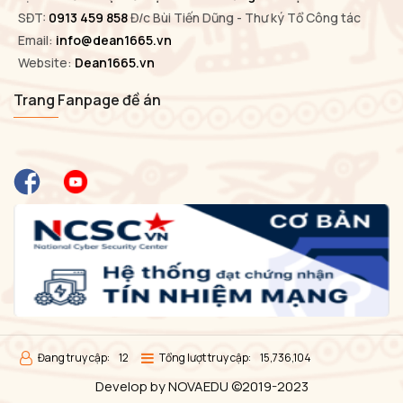
SĐT:
0913 459 858
Đ/c Bùi Tiến Dũng - Thư ký Tổ Công tác
Email:
info@dean1665.vn
Website:
Dean1665.vn
Trang Fanpage đề án
Đang truy cập:
12
Tổng lượt truy cập:
15,736,104
Develop by NOVAEDU ©2019-2023