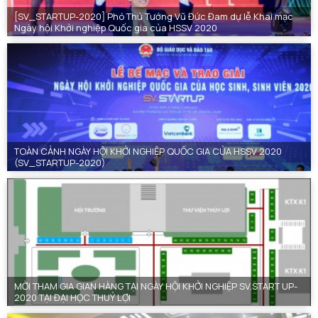
[SV_STARTUP-2020] Phó Thủ Tướng Vũ Đức Đam dự lễ Khai mạc
Ngày hội Khởi nghiệp Quốc gia của HSSV 2020
TOÀN CẢNH NGÀY HỘI KHỞI NGHIỆP QUỐC GIA CỦA HSSV 2020
(SV_STARTUP-2020)
MỜI THAM GIA GIAN HÀNG TẠI NGÀY HỘI KHỞI NGHIỆP SV.START UP-
2020 TẠI ĐẠI HỌC THUỶ LỢI