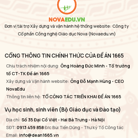
Đơn vị tài trợ Xây dựng và vận hành hệ thống website: Công ty
Cổ phần Công nghệ Giáo dục Nova
(Novaedu.vn)
CỔNG THÔNG TIN CHÍNH THỨC CỦA ĐỀ ÁN 1665
Chịu trách nhiệm nội dung:
Ông Hoàng Đức Minh - Tổ trưởng
tổ CT-TK Đề án 1665
Xây dựng và Vận hành website:
Ông Đỗ Mạnh Hùng - CEO
NovaEdu
Thông tin liên hệ:
TỔ CÔNG TÁC TRIỂN KHAI ĐỀ ÁN 1665
Vụ học sinh, sinh viên (Bộ Giáo dục và Đào tạo)
Địa chỉ:
Số 35 Đại Cồ Việt - Hai Bà Trưng - Hà Nội
SĐT:
0913 459 858
Đ/c Bùi Tiến Dũng - Thư ký Tổ Công tác
Email:
info@dean1665.vn