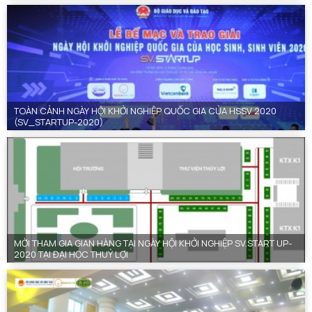
TOÀN CẢNH NGÀY HỘI KHỞI NGHIỆP QUỐC GIA CỦA HSSV 2020
(SV_STARTUP-2020)
MỜI THAM GIA GIAN HÀNG TẠI NGÀY HỘI KHỞI NGHIỆP SV.START UP-
2020 TẠI ĐẠI HỌC THUỶ LỢI