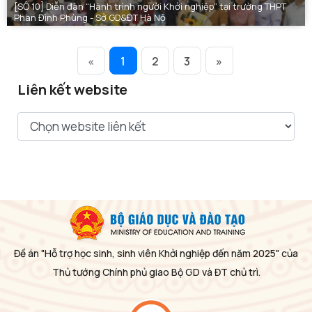
[SỐ 10] Diễn đàn “Hành trình người Khởi nghiệp” tại trường THPT
Phan Đình Phùng - Sở GD&ĐT Hà Nộ
«
1
2
3
»
Liên kết website
Đề án "Hỗ trợ học sinh, sinh viên Khởi nghiệp đến năm 2025" của
Thủ tướng Chính phủ giao Bộ GD và ĐT chủ trì.