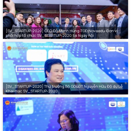
[SV_STARTUP-2020] CEO Đỗ Mạnh Hùng-TGĐ Novaedu-Đơn vị
phối hợp tổ chức SV_STARTUP-2020 tại Ngày hội
[SV_STARTUP-2020] Thứ trưởng Bộ GD&ĐT Nguyễn Hữu Độ dự Lễ
Khai mạc SV_STARTUP-2020