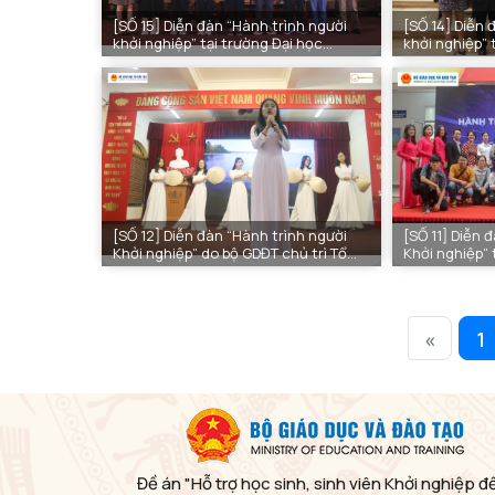
[SỐ 15] Diễn đàn “Hành trình người
[SỐ 14] Diễn 
khởi nghiệp” tại trường Đại học
khởi nghiệp” 
Thương mại
Dựng
[SỐ 12] Diễn đàn “Hành trình người
[SỐ 11] Diễn 
Khởi nghiệp” do bộ GDĐT chủ trì Tổ
Khởi nghiệp” 
chức tại Sở Giáo dục Hải Phòng
Nội
«
1
Đề án "Hỗ trợ học sinh, sinh viên Khởi nghiệp đ