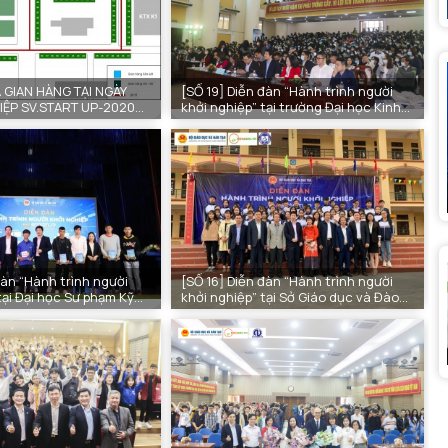
 GIAN HÀNG TẠI NGÀY
[SỐ 19] Diễn đàn “Hành trình người
IỆP SV.START UP-2020
khởi nghiệp” tại trường Đại học Kinh
THUỶ LỢI
doanh và Công nghệ Hà Nội
đàn “Hành trình người
[SỐ 16] Diễn đàn “Hành trình người
tại Đại học Sư phạm Kỹ
khởi nghiệp” tại Sở Giáo dục và Đào
ên
tạo Hưng Yên