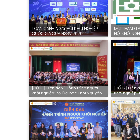
TOÀN CẢNH NGÀY HỘI KHỞI NGHIỆP
MỜI THAM GIA
QUỐC GIA CỦA HSSV 2020
HỘI KHỞI NGH
(SV_STARTUP-2020)
TẠI ĐẠI HỌC 
[SỐ 18] Diễn đàn “Hành trình người
[SỐ 17] Diễn 
khởi nghiệp” tại Đại học Thái Nguyên
khởi nghiệp” 
thuật Hưng Y