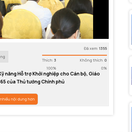
Đã xem:
1355
ỏng
Thích:
3
Không thích:
0
100%
0%
Kỹ năng Hỗ trợ Khởi nghiệp cho Cán bộ, Giáo
65 của Thủ tướng Chính phủ
 nhiều nội dung hơn