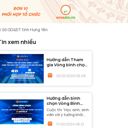
ại Sở GD&ĐT tỉnh Hưng Yên
Tin xem nhiều
Hướng dẫn Tham
gia Vòng bình chọn
- Cuộc thi "Học
sinh, sinh viên với ý
02/12/2020 06:09
tưởng khởi nghiệp"
năm 2020
Hướng dẫn bình
chọn Vòng Bình
chọn - Cuộc thi
Cuộc thi “Học sinh, sinh
“Học sinh, sinh viên
viên với ý tưởng khởi
với ý tưởng khởi
nghiệp” lần thứ VI đã
nghiệp” lần thứ VI
bước đến Vòng Bình
17/02/2024 06:21