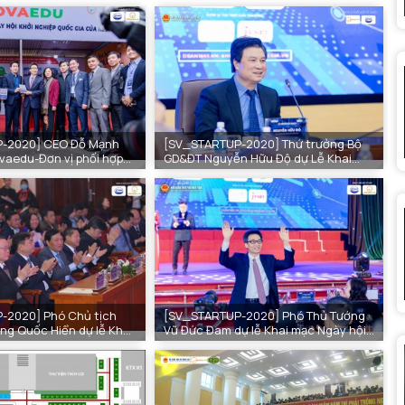
-2020] CEO Đỗ Mạnh
[SV_STARTUP-2020] Thứ trưởng Bộ
aedu-Đơn vị phối hợp
GD&ĐT Nguyễn Hữu Độ dự Lễ Khai
STARTUP-2020 tại Ngày
mạc SV_STARTUP-2020
-2020] Phó Chủ tịch
[SV_STARTUP-2020] Phó Thủ Tướng
ng Quốc Hiển dự lễ Khai
Vũ Đức Đam dự lễ Khai mạc Ngày hội
RTUP-2020
Khởi nghiệp Quốc gia của HSSV 2020