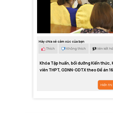
Hãy chia sẻ cảm xúc của bạn
Thích
Không thích
liên kết h
Khóa Tập huấn, bồi dưỡng Kiến thức, 
viên THPT, GDNN-GDTX theo Đề án 16
Hiển thị