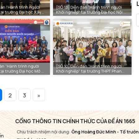
đàn “Hành trình người
[SỐ 13] Diễn đàn “Hành trình người
tại trường Đại học Xây
Khởi nghiệp” tại trường Đại học Nội Vụ
Hà Nội
đàn “Hành trình người
[SỐ 10] Diễn đàn “Hành trình người
tại trường Đại học Mở Hà
Khởi nghiệp” tại trường THPT Phan
Đình Phùng - Sở GD&ĐT Hà Nộ
2
3
»
CỔNG THÔNG TIN CHÍNH THỨC CỦA ĐỀ ÁN 1665
Chịu trách nhiệm nội dung:
Ông Hoàng Đức Minh - Tổ trưởn
ến