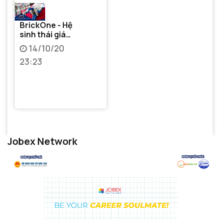
BrickOne - Hệ
sinh thái giáo
dục STEM
14/10/20
Made in
23:23
Vietnam
Jobex Network