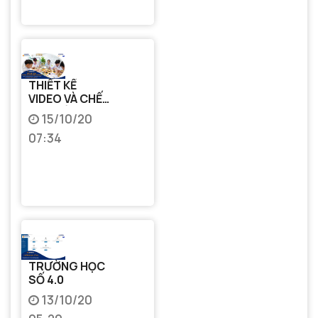
THIẾT KẾ
VIDEO VÀ CHẾ
TẠO HỆ
15/10/20
THỐNG BỘ THÍ
07:34
NGHIỆM PHỤC
VỤ DẠY HỌC
MÔN VẬT LÝ
TRUNG HỌC
CƠ SỞ
TRƯỜNG HỌC
SỐ 4.0
13/10/20