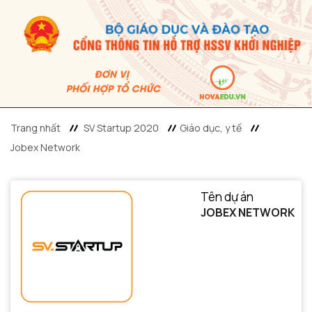
Trang nhất
SV Startup 2020
Giáo dục, y tế
Jobex Network
Tên dự án
JOBEX NETWORK