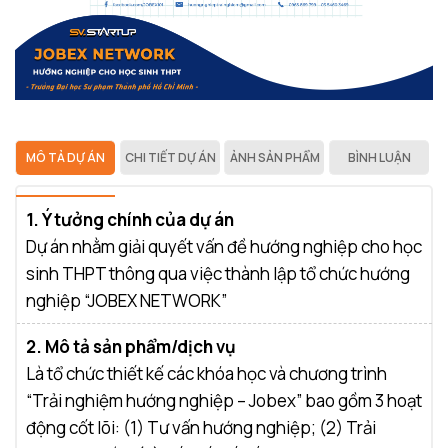
MÔ TẢ DỰ ÁN
CHI TIẾT DỰ ÁN
ẢNH SẢN PHẨM
BÌNH LUẬN
1. Ý tưởng chính của dự án
Dự án nhằm giải quyết vấn đề hướng nghiệp cho học
sinh THPT thông qua việc thành lập tổ chức hướng
nghiệp “JOBEX NETWORK”
2. Mô tả sản phẩm/dịch vụ
Là tổ chức thiết kế các khóa học và chương trình
“Trải nghiệm hướng nghiệp – Jobex” bao gồm 3 hoạt
động cốt lõi: (1) Tư vấn hướng nghiệp; (2) Trải