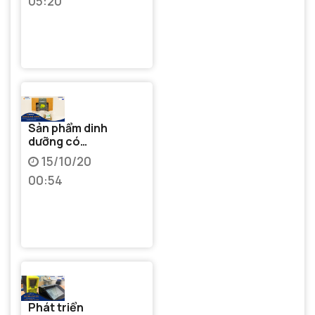
05:20
Sản phẩm dinh
dưỡng có
thành phần
15/10/20
Dây thìa canh
00:54
dùng cho
người tiểu
đường
Phát triển