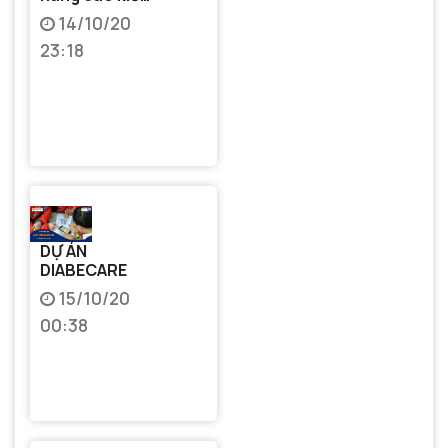
thức đại
14/10/20
cương cho
23:18
sinh viên
thông qua hệ
thống tư duy
Mindmap
DỰ ÁN
DIABECARE
15/10/20
00:38