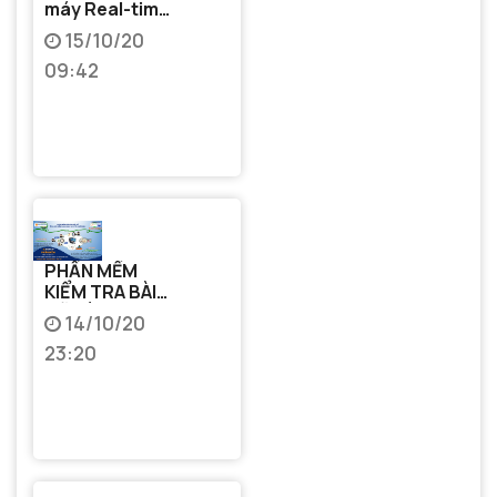
máy Real-time
PCR giá rẻ,
15/10/20
nhỏ gọn phục
09:42
vụ nghiên cứu
khoa học và
xét nghiệm
chẩn đoán
PHẦN MỀM
KIỂM TRA BÀI
CŨ TÍCH HỢP
14/10/20
ĐIỂM DANH
23:20
XÁC ĐỊNH VỊ
TRÍ NGƯỜI
HỌC