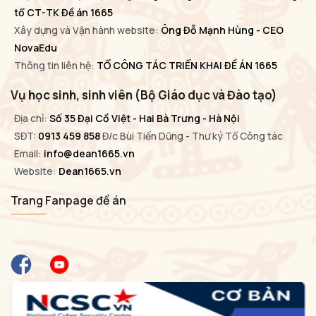
tổ CT-TK Đề án 1665
Xây dựng và Vận hành website:
Ông Đỗ Mạnh Hùng - CEO
NovaEdu
Thông tin liên hệ:
TỔ CÔNG TÁC TRIỂN KHAI ĐỀ ÁN 1665
Vụ học sinh, sinh viên (Bộ Giáo dục và Đào tạo)
Địa chỉ:
Số 35 Đại Cồ Việt - Hai Bà Trưng - Hà Nội
SĐT:
0913 459 858
Đ/c Bùi Tiến Dũng - Thư ký Tổ Công tác
Email:
info@dean1665.vn
Website:
Dean1665.vn
Trang Fanpage đề án