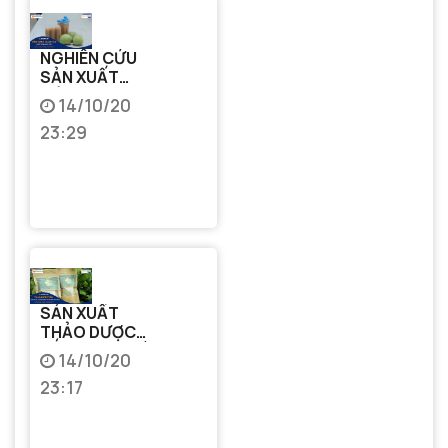
NGHIÊN CỨU
SẢN XUẤT
VIÊN NANG
14/10/20
GIẢM CÂN, HẠ
23:29
MỠ TỪ QUẢ
BƯỞI NON
SẢN XUẤT
THẢO DƯỢC
TẮM DẠNG TÚI
14/10/20
LỌC SỬ DỤNG
23:17
PHÒNG VÀ TRỊ
BỆNH RÔM
SẢY Ở TRẺ EM