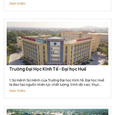
nhân lực có trình độ đại học, sau đại học và nghiên cứu khoa
Xem thêm
học, chuyển giao công nghệ trong lĩnh vực Văn hóa,...
Trường Đại Học Kinh Tế - Đại học Huế
1. Sứ mệnh Sứ mệnh của Trường Đại học Kinh tế, Đại học Huế
là đào tạo nguồn nhân lực chất lượng, trình độ cao; thực
hiện nghiên cứu khoa học, chuyển giao công nghệ, cung
Xem thêm
ứng dịch vụ về lĩnh vực kinh tế và quản lý phục vụ sự...