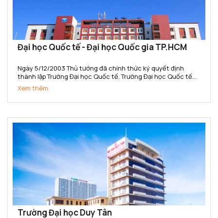
Đại học Quốc tế - Đại học Quốc gia TP.HCM
Ngày 5/12/2003 Thủ tướng đã chính thức ký quyết định
thành lập Trường Đại học Quốc tế. Trường Đại học Quốc tế
(IU) là đại học quốc tế đầu tiên của Việt Nam và là đại học
Xem thêm
công lập đa ngành, đa lĩnh vực, thành viên ĐHQG-HCM đầu...
Trường Đại học Duy Tân