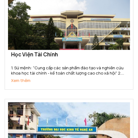
Học Viện Tài Chính
1. Sứ mệnh: "Cung cấp các sản phẩm đào tạo và nghiên cứu
khoa học tài chính - kế toán chất lượng cao cho xã hội" 2.
Tầm nhìn: Đến năm 2020 đạt chuẩn chất lượng khu vực Châu
Xem thêm
Á. Thực hiện tốt sứ mệnh cung cấp các sản...