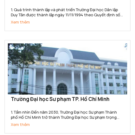
1. Quá trình thành lập và phát triển Trường Đại học Dân lập
Duy Tân được thành lập ngày 11/11/1994 theo Quyết định số
666/TTg của Thủ tướng Chính phủ. Năm 2015, Trường đã
Xem thêm
chuyển đổi sang loại hình Tư thục theo...
Trường Đại học Sư phạm TP. Hồ Chí Minh
1. Tầm nhìn Đến năm 2030, Trường Đại học Sư phạm Thành
phố Hồ Chí Minh trở thành Trường Đại học Sư phạm trọng
điểm Quốc gia, có uy tín cao trong toàn quốc, ngang tầm với
Xem thêm
các cơ sở đào tạo trong khu vực Đông Nam Á; là cơ...