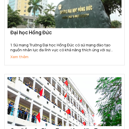
Đại học Hồng Đức
1. Sứ mạng Trường Đại học Hồng Đức có sứ mạng đào tạo
nguồn nhân lực đa lĩnh vực có khả năng thích ứng với sự
thay đổi của thị trường lao động; nghiên cứu khoa học,
Xem thêm
chuyển giao công nghệ phục vụ sự phát triển kinh tế - xã...