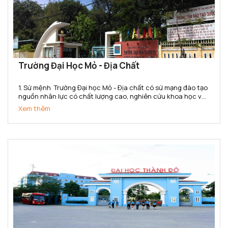
Trường Đại Học Mỏ - Địa Chất
1. Sứ mệnh Trường Đại học Mỏ - Địa chất có sứ mạng đào tạo
nguồn nhân lực có chất lượng cao, nghiên cứu khoa học và
chuyển giao công nghệ đáp ứng nhu cầu xã hội và hội nhập
Xem thêm
quốc tế trong các lĩnh vực khoa học Trái đất,...