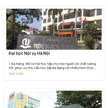
Đại học Nội vụ Hà Nội
1. Sứ mạng: Mở cơ hội học tập cho mọi người với chất lượng
tốt, phục vụ nhu cầu học tập đa dạng với nhiều hình thức
đào tạo, đa ngành, đa cấp độ, đáp ứng yêu cầu nguồn nhân
Xem thêm
lực của ngành nội vụ và cho xã hội trong công...