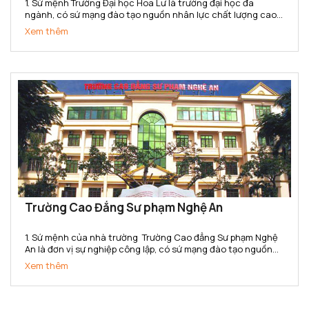
1. Sứ mệnh Trường Đại học Hoa Lư là trường đại học đa
ngành, có sứ mạng đào tạo nguồn nhân lực chất lượng cao,
tổ chức nghiên cứu và ứng dụng khoa học công nghệ đáp
Xem thêm
ứng yêu cầu phát triển kinh tế - xã hội của địa phương và...
Trường Cao Đẳng Sư phạm Nghệ An
1. Sứ mệnh của nhà trường Trường Cao đẳng Sư phạm Nghệ
An là đơn vị sự nghiệp công lập, có sứ mạng đào tạo nguồn
nhân lực trình độ cao đẳng chất lượng cao; là cơ sở đào tạo,
Xem thêm
bồi dưỡng giáo viên, cán bộ quản lý, nghiên cứu khoa...