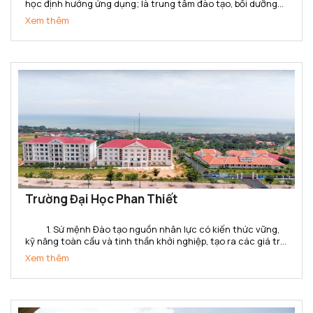
học định hướng ứng dụng; là trung tâm đào tạo, bồi dưỡng
nhà giáo giáo dục nghề nghiệp và cán bộ kỹ thuật đa ngành,
Xem thêm
đa bậc; là trung tâm đánh giá kỹ năng nghề,...
Trường Đại Học Phan Thiết
1. Sứ mệnh Đào tạo nguồn nhân lực có kiến thức vững,
kỹ năng toàn cầu và tinh thần khởi nghiệp, tạo ra các giá trị
gia tăng cho doanh nghiệp, tổ chức và xã hội ở tỉnh Bình
Xem thêm
Thuận và khu vực. Cung cấp các dịch...