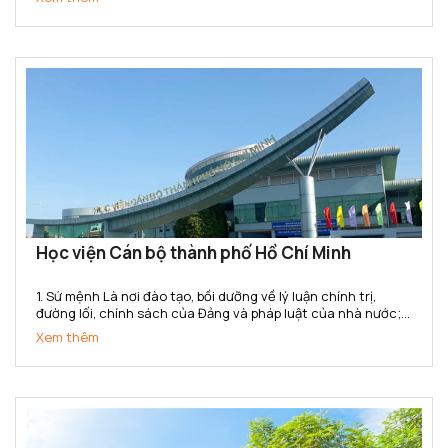
nghiệp hóa - hiện đại hóa đất nước và hội nhập quốc...
Học viện Cán bộ thành phố Hồ Chí Minh
1. Sứ mệnh Là nơi đào tạo, bồi dưỡng về lý luận chính trị,
đường lối, chính sách của Đảng và pháp luật của nhà nước;
kiến thức và kỹ năng quản lý nhà nước cho đội ngũ cán bộ,
Xem thêm
công chức, viên chức của Thành phố Hồ Chí Minh...