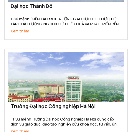
Đại học Thành Đô
1. Sứ mệnh “KIẾN TẠO MÔI TRƯỜNG GIÁO DỤC TÍCH CỰC, HỌC
TẬP CHẤT LƯỢNG, NGHIÊN CỨU HIỆU QUẢ VÀ PHÁT TRIỂN BỀN
VỮNG” (1) Trường Đại học Thành Đô kiến tạo cho người học
Xem thêm
không gian tích hợp Học – Hành – Nghề - Nghiệp, gắn kết...
Trường Đại học Công nghiệp Hà Nội
1. Sứ mệnh Trường Đại học Công nghiệp Hà Nội cung cấp
dịch vụ giáo dục, đào tạo, nghiên cứu khoa học, tư vấn, ứng
dụng và chuyển giao công nghệ đáp ứng yêu cầu công
Xem thêm