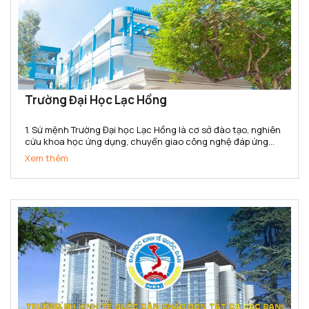
Trường Đại Học Lạc Hồng
1. Sứ mệnh Trường Đại học Lạc Hồng là cơ sở đào tạo, nghiên
cứu khoa học ứng dụng, chuyển giao công nghệ đáp ứng
nhu cầu xã hội. Trường cung cấp nguồn nhân lực, bồi dưỡng
Xem thêm
nhân tài có năng lực và phẩm chất phục vụ sự nghiệp...