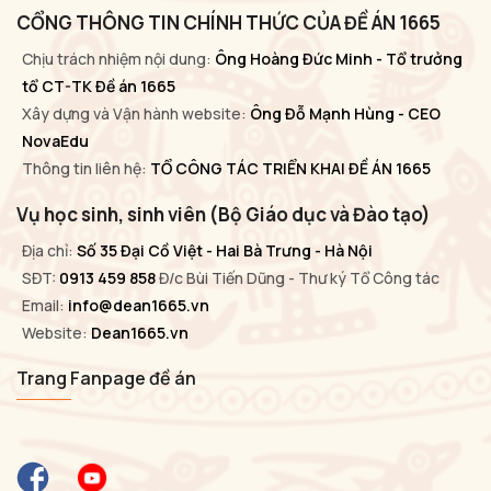
CỔNG THÔNG TIN CHÍNH THỨC CỦA ĐỀ ÁN 1665
Chịu trách nhiệm nội dung:
Ông Hoàng Đức Minh - Tổ trưởng
tổ CT-TK Đề án 1665
Xây dựng và Vận hành website:
Ông Đỗ Mạnh Hùng - CEO
NovaEdu
Thông tin liên hệ:
TỔ CÔNG TÁC TRIỂN KHAI ĐỀ ÁN 1665
Vụ học sinh, sinh viên (Bộ Giáo dục và Đào tạo)
Địa chỉ:
Số 35 Đại Cồ Việt - Hai Bà Trưng - Hà Nội
SĐT:
0913 459 858
Đ/c Bùi Tiến Dũng - Thư ký Tổ Công tác
Email:
info@dean1665.vn
Website:
Dean1665.vn
Trang Fanpage đề án