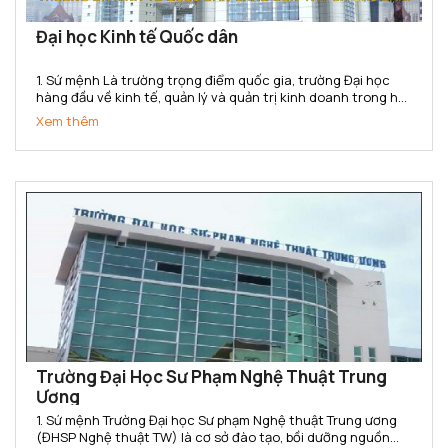
Đại học Kinh tế Quốc dân
1. Sứ mệnh Là trường trọng điểm quốc gia, trường Đại học
hàng đầu về kinh tế, quản lý và quản trị kinh doanh trong hệ
thống các trường đại học của Việt Nam. Trường Đại học Kinh
Xem thêm
tế Quốc dân có sứ mệnh cung cấp cho xã hội các sản...
Trường Đại Học Sư Phạm Nghệ Thuật Trung
Ương
1. Sứ mệnh Trường Đại học Sư phạm Nghệ thuật Trung ương
(ĐHSP Nghệ thuật TW) là cơ sở đào tạo, bồi dưỡng nguồn