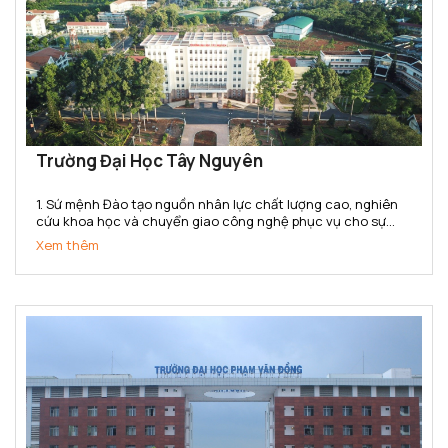
Trường Đại Học Tây Nguyên
1. Sứ mệnh Đào tạo nguồn nhân lực chất lượng cao, nghiên
cứu khoa học và chuyển giao công nghệ phục vụ cho sự
nghiệp phát triển kinh tế - xã hội. Bảo tồn và phát huy các
Xem thêm
giá trị văn hoá của dân tộc. 2. Tầm nhìn Đến năm...