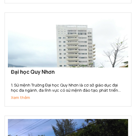
Đại học Quy Nhơn
1. Sứ mệnh Trường Đại học Quy Nhơn là cơ sở giáo dục đại
học đa ngành, đa lĩnh vực có sứ mệnh đào tạo, phát triển
nguồn nhân lực chất lượng cao; bồi dưỡng nhân tài; nghiên
Xem thêm
cứu khoa học, truyền bá tri thức và chuyển giao công...