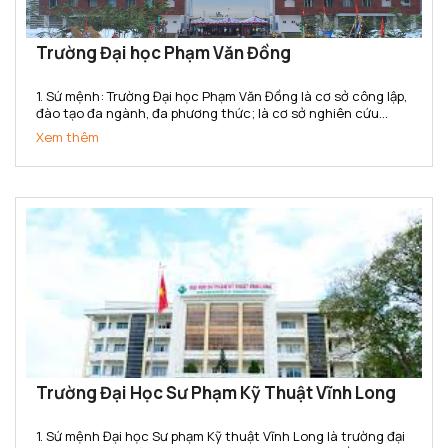
Trường Đại học Phạm Văn Đồng
1. Sứ mệnh: Trường Đại học Phạm Văn Đồng là cơ sở công lập,
đào tạo đa ngành, đa phương thức; là cơ sở nghiên cứu
khoa học, ứng dụng và chuyển giao công nghệ; cung cấp
Xem thêm
nguồn nhân lực có chất lượng, đáp ứng nhu cầu phát triển...
Trường Đại Học Sư Phạm Kỹ Thuật Vĩnh Long
1. Sứ mệnh Đại học Sư phạm Kỹ thuật Vĩnh Long là trường đại