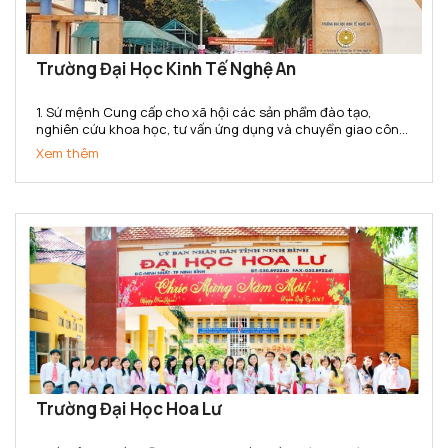
Trường Đại Học Kinh Tế Nghệ An
1. Sứ mệnh Cung cấp cho xã hội các sản phẩm đào tạo,
nghiên cứu khoa học, tư vấn ứng dụng và chuyển giao công
nghệ có chất lượng cao, có thương hiệu và danh tiếng, đạt
Xem thêm
đẳng cấp khu vực Bắc trung bộ và cả nước về lĩnh vực Kế...
Trường Đại Học Hoa Lư