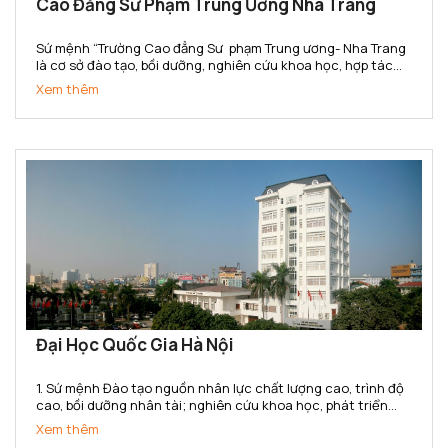
Cao Đẳng Sư Phạm Trung Ương Nha Trang
Sứ mệnh “Trường Cao đẳng Sư phạm Trung ương- Nha Trang
là cơ sở đào tạo, bồi dưỡng, nghiên cứu khoa học, hợp tác
quốc tế, cung cấp nguồn nhân lực trình độ cao đẳng trong
Xem thêm
lĩnh vực khoa học xã hội và nhân văn, đáp ứng yêu...
Đại Học Quốc Gia Hà Nội
1. Sứ mệnh Đào tạo nguồn nhân lực chất lượng cao, trình độ
cao, bồi dưỡng nhân tài; nghiên cứu khoa học, phát triển
công nghệ và chuyển giao tri thức đa ngành, đa lĩnh vực;
Xem thêm
góp phần xây dựng, phát triển và bảo vệ đất nước;...