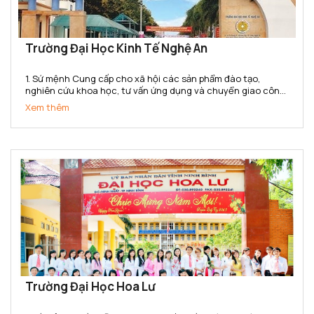
Trường Đại Học Kinh Tế Nghệ An
1. Sứ mệnh Cung cấp cho xã hội các sản phẩm đào tạo,
nghiên cứu khoa học, tư vấn ứng dụng và chuyển giao công
nghệ có chất lượng cao, có thương hiệu và danh tiếng, đạt
Xem thêm
đẳng cấp khu vực Bắc trung bộ và cả nước về lĩnh vực Kế...
Trường Đại Học Hoa Lư