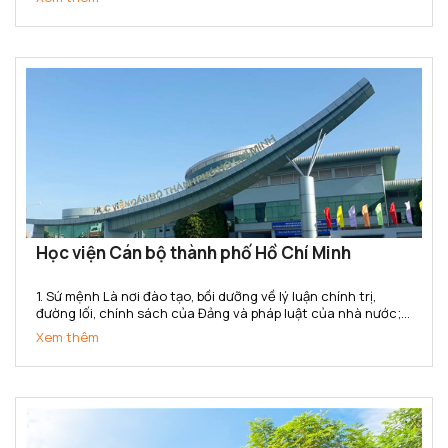
nghiệp hóa - hiện đại hóa đất nước và hội nhập quốc...
Học viện Cán bộ thành phố Hồ Chí Minh
1. Sứ mệnh Là nơi đào tạo, bồi dưỡng về lý luận chính trị,
đường lối, chính sách của Đảng và pháp luật của nhà nước;
kiến thức và kỹ năng quản lý nhà nước cho đội ngũ cán bộ,
Xem thêm
công chức, viên chức của Thành phố Hồ Chí Minh...