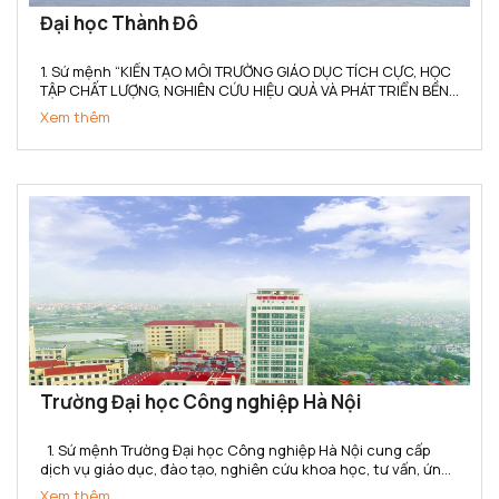
Đại học Thành Đô
1. Sứ mệnh “KIẾN TẠO MÔI TRƯỜNG GIÁO DỤC TÍCH CỰC, HỌC
TẬP CHẤT LƯỢNG, NGHIÊN CỨU HIỆU QUẢ VÀ PHÁT TRIỂN BỀN
VỮNG” (1) Trường Đại học Thành Đô kiến tạo cho người học
Xem thêm
không gian tích hợp Học – Hành – Nghề - Nghiệp, gắn kết...
Trường Đại học Công nghiệp Hà Nội
1. Sứ mệnh Trường Đại học Công nghiệp Hà Nội cung cấp
dịch vụ giáo dục, đào tạo, nghiên cứu khoa học, tư vấn, ứng
dụng và chuyển giao công nghệ đáp ứng yêu cầu công
Xem thêm