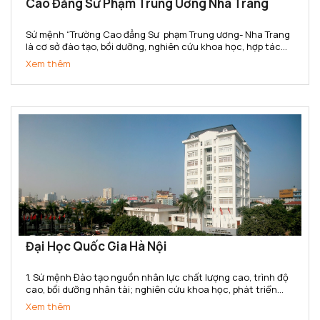
Cao Đẳng Sư Phạm Trung Ương Nha Trang
Sứ mệnh “Trường Cao đẳng Sư phạm Trung ương- Nha Trang
là cơ sở đào tạo, bồi dưỡng, nghiên cứu khoa học, hợp tác
quốc tế, cung cấp nguồn nhân lực trình độ cao đẳng trong
Xem thêm
lĩnh vực khoa học xã hội và nhân văn, đáp ứng yêu...
Đại Học Quốc Gia Hà Nội
1. Sứ mệnh Đào tạo nguồn nhân lực chất lượng cao, trình độ
cao, bồi dưỡng nhân tài; nghiên cứu khoa học, phát triển
công nghệ và chuyển giao tri thức đa ngành, đa lĩnh vực;
Xem thêm
góp phần xây dựng, phát triển và bảo vệ đất nước;...