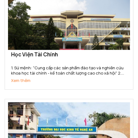
Học Viện Tài Chính
1. Sứ mệnh: "Cung cấp các sản phẩm đào tạo và nghiên cứu
khoa học tài chính - kế toán chất lượng cao cho xã hội" 2.
Tầm nhìn: Đến năm 2020 đạt chuẩn chất lượng khu vực Châu
Xem thêm
Á. Thực hiện tốt sứ mệnh cung cấp các sản...