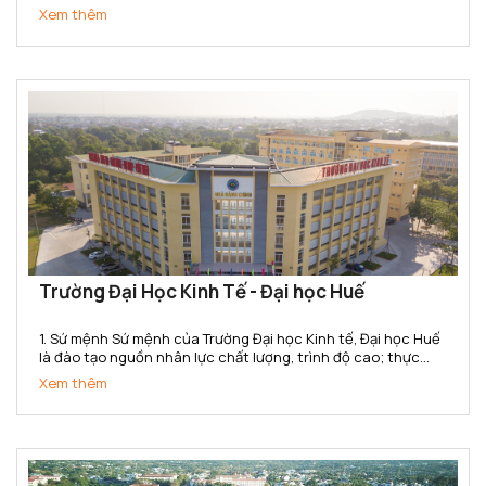
nhân lực có trình độ đại học, sau đại học và nghiên cứu khoa
Xem thêm
học, chuyển giao công nghệ trong lĩnh vực Văn hóa,...
Trường Đại Học Kinh Tế - Đại học Huế
1. Sứ mệnh Sứ mệnh của Trường Đại học Kinh tế, Đại học Huế
là đào tạo nguồn nhân lực chất lượng, trình độ cao; thực
hiện nghiên cứu khoa học, chuyển giao công nghệ, cung
Xem thêm
ứng dịch vụ về lĩnh vực kinh tế và quản lý phục vụ sự...