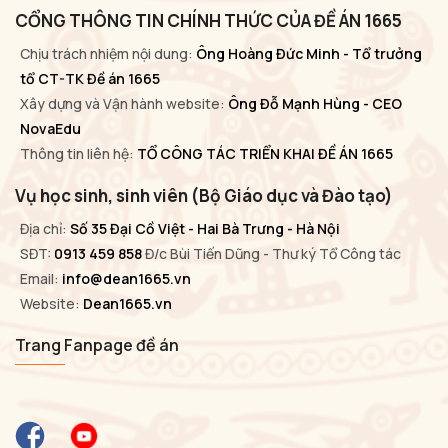
CỔNG THÔNG TIN CHÍNH THỨC CỦA ĐỀ ÁN 1665
Chịu trách nhiệm nội dung:
Ông Hoàng Đức Minh - Tổ trưởng
tổ CT-TK Đề án 1665
Xây dựng và Vận hành website:
Ông Đỗ Mạnh Hùng - CEO
NovaEdu
Thông tin liên hệ:
TỔ CÔNG TÁC TRIỂN KHAI ĐỀ ÁN 1665
Vụ học sinh, sinh viên (Bộ Giáo dục và Đào tạo)
Địa chỉ:
Số 35 Đại Cồ Việt - Hai Bà Trưng - Hà Nội
SĐT:
0913 459 858
Đ/c Bùi Tiến Dũng - Thư ký Tổ Công tác
Email:
info@dean1665.vn
Website:
Dean1665.vn
Trang Fanpage đề án