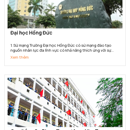
Đại học Hồng Đức
1. Sứ mạng Trường Đại học Hồng Đức có sứ mạng đào tạo
nguồn nhân lực đa lĩnh vực có khả năng thích ứng với sự
thay đổi của thị trường lao động; nghiên cứu khoa học,
Xem thêm
chuyển giao công nghệ phục vụ sự phát triển kinh tế - xã...