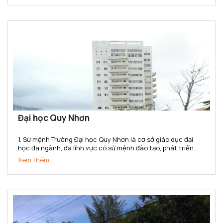
Đại học Quy Nhơn
1. Sứ mệnh Trường Đại học Quy Nhơn là cơ sở giáo dục đại
học đa ngành, đa lĩnh vực có sứ mệnh đào tạo, phát triển
nguồn nhân lực chất lượng cao; bồi dưỡng nhân tài; nghiên
Xem thêm
cứu khoa học, truyền bá tri thức và chuyển giao công...