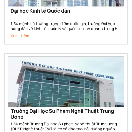
Đại học Kinh tế Quốc dân
1. Sứ mệnh Là trường trọng điểm quốc gia, trường Đại học
hàng đầu về kinh tế, quản lý và quản trị kinh doanh trong hệ
thống các trường đại học của Việt Nam. Trường Đại học Kinh
Xem thêm
tế Quốc dân có sứ mệnh cung cấp cho xã hội các sản...
Trường Đại Học Sư Phạm Nghệ Thuật Trung
Ương
1. Sứ mệnh Trường Đại học Sư phạm Nghệ thuật Trung ương
(ĐHSP Nghệ thuật TW) là cơ sở đào tạo, bồi dưỡng nguồn