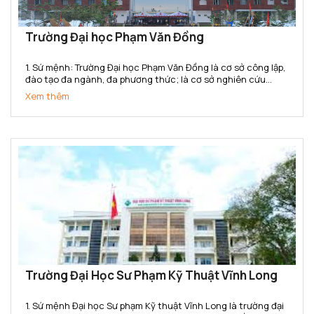
Trường Đại học Phạm Văn Đồng
1. Sứ mệnh: Trường Đại học Phạm Văn Đồng là cơ sở công lập,
đào tạo đa ngành, đa phương thức; là cơ sở nghiên cứu
khoa học, ứng dụng và chuyển giao công nghệ; cung cấp
Xem thêm
nguồn nhân lực có chất lượng, đáp ứng nhu cầu phát triển...
Trường Đại Học Sư Phạm Kỹ Thuật Vĩnh Long
1. Sứ mệnh Đại học Sư phạm Kỹ thuật Vĩnh Long là trường đại