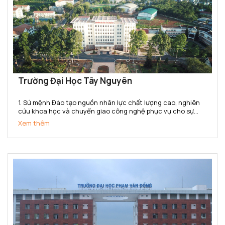
Trường Đại Học Tây Nguyên
1. Sứ mệnh Đào tạo nguồn nhân lực chất lượng cao, nghiên
cứu khoa học và chuyển giao công nghệ phục vụ cho sự
nghiệp phát triển kinh tế - xã hội. Bảo tồn và phát huy các
Xem thêm
giá trị văn hoá của dân tộc. 2. Tầm nhìn Đến năm...