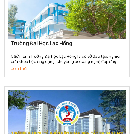
Trường Đại Học Lạc Hồng
1. Sứ mệnh Trường Đại học Lạc Hồng là cơ sở đào tạo, nghiên
cứu khoa học ứng dụng, chuyển giao công nghệ đáp ứng
nhu cầu xã hội. Trường cung cấp nguồn nhân lực, bồi dưỡng
Xem thêm
nhân tài có năng lực và phẩm chất phục vụ sự nghiệp...