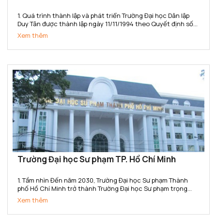
1. Quá trình thành lập và phát triển Trường Đại học Dân lập
Duy Tân được thành lập ngày 11/11/1994 theo Quyết định số
666/TTg của Thủ tướng Chính phủ. Năm 2015, Trường đã
Xem thêm
chuyển đổi sang loại hình Tư thục theo...
Trường Đại học Sư phạm TP. Hồ Chí Minh
1. Tầm nhìn Đến năm 2030, Trường Đại học Sư phạm Thành
phố Hồ Chí Minh trở thành Trường Đại học Sư phạm trọng
điểm Quốc gia, có uy tín cao trong toàn quốc, ngang tầm với
Xem thêm
các cơ sở đào tạo trong khu vực Đông Nam Á; là cơ...