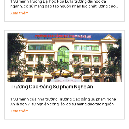
1. Sứ mệnh Trường Đại học Hoa Lư là trường đại học đa
ngành, có sứ mạng đào tạo nguồn nhân lực chất lượng cao,
tổ chức nghiên cứu và ứng dụng khoa học công nghệ đáp
Xem thêm
ứng yêu cầu phát triển kinh tế - xã hội của địa phương và...
Trường Cao Đẳng Sư phạm Nghệ An
1. Sứ mệnh của nhà trường Trường Cao đẳng Sư phạm Nghệ
An là đơn vị sự nghiệp công lập, có sứ mạng đào tạo nguồn
nhân lực trình độ cao đẳng chất lượng cao; là cơ sở đào tạo,
Xem thêm
bồi dưỡng giáo viên, cán bộ quản lý, nghiên cứu khoa...