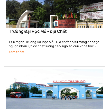
Trường Đại Học Mỏ - Địa Chất
1. Sứ mệnh Trường Đại học Mỏ - Địa chất có sứ mạng đào tạo
nguồn nhân lực có chất lượng cao, nghiên cứu khoa học và
chuyển giao công nghệ đáp ứng nhu cầu xã hội và hội nhập
Xem thêm
quốc tế trong các lĩnh vực khoa học Trái đất,...