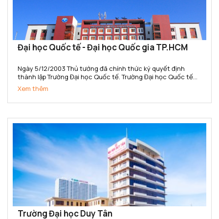
Đại học Quốc tế - Đại học Quốc gia TP.HCM
Ngày 5/12/2003 Thủ tướng đã chính thức ký quyết định
thành lập Trường Đại học Quốc tế. Trường Đại học Quốc tế
(IU) là đại học quốc tế đầu tiên của Việt Nam và là đại học
Xem thêm
công lập đa ngành, đa lĩnh vực, thành viên ĐHQG-HCM đầu...
Trường Đại học Duy Tân