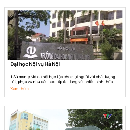
Đại học Nội vụ Hà Nội
1. Sứ mạng: Mở cơ hội học tập cho mọi người với chất lượng
tốt, phục vụ nhu cầu học tập đa dạng với nhiều hình thức
đào tạo, đa ngành, đa cấp độ, đáp ứng yêu cầu nguồn nhân
Xem thêm
lực của ngành nội vụ và cho xã hội trong công...