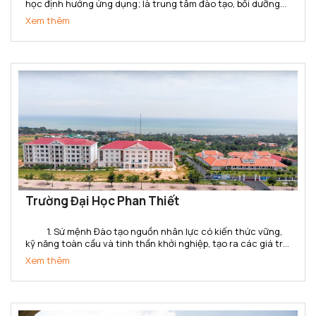
học định hướng ứng dụng; là trung tâm đào tạo, bồi dưỡng
nhà giáo giáo dục nghề nghiệp và cán bộ kỹ thuật đa ngành,
Xem thêm
đa bậc; là trung tâm đánh giá kỹ năng nghề,...
Trường Đại Học Phan Thiết
1. Sứ mệnh Đào tạo nguồn nhân lực có kiến thức vững,
kỹ năng toàn cầu và tinh thần khởi nghiệp, tạo ra các giá trị
gia tăng cho doanh nghiệp, tổ chức và xã hội ở tỉnh Bình
Xem thêm
Thuận và khu vực. Cung cấp các dịch...