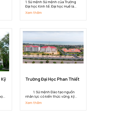
1. Sứ mệnh Sứ mệnh của Trường
Đại học Kinh tế, Đại học Huế là
ở
đào tạo nguồn nhân lực chất
Xem thêm
n
lượng, trình độ cao; thực hiện
nghiên cứu khoa học, chuyển
giao công nghệ, cung ứng dịch vụ
lĩnh
về lĩnh vực kinh tế và quản lý phục
vụ sự...
 Kỹ
Trường Đại Học Phan Thiết
1. Sứ mệnh Đào tạo nguồn
 học
nhân lực có kiến thức vững, kỹ
năng toàn cầu và tinh thần khởi
Xem thêm
áo
nghiệp, tạo ra các giá trị gia tăng
bộ
cho doanh nghiệp, tổ chức và xã
hội ở tỉnh Bình Thuận và khu vực.