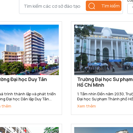
Lo
Tìm kiếm
ờng Đại học Duy Tân
Trường Đại học Sư phạm
Hồ Chí Minh
á trình thành lập và phát triển
1. Tầm nhìn Đến năm 2030, Trường
ng Đại học Dân lập Duy Tân
Đại học Sư phạm Thành phố Hồ
c thành lập ngày 11/11/1994
Minh trở thành Trường Đại học
 thêm
Xem thêm
o Quyết định số 666/TTg của
phạm trọng điểm Quốc gia, có
 tướng Chính phủ. Năm 2015,
tín cao trong toàn quốc, nga
ờng đã chuyển đổi sang loại
tầm với các cơ sở đào tạo tro
 Tư thục theo...
khu vực Đông Nam Á; là cơ...