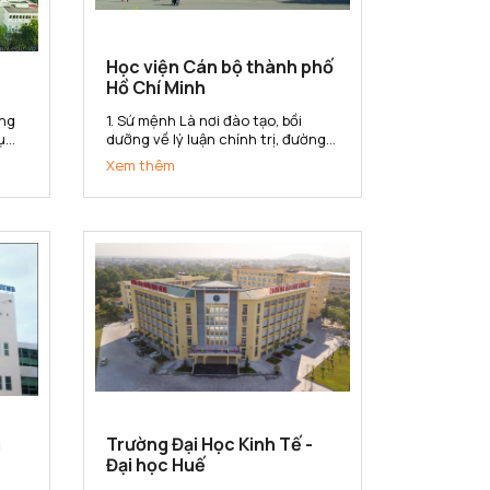
Học viện Cán bộ thành phố
Hồ Chí Minh
1. Sứ mệnh Là nơi đào tạo, bồi
ụ
dưỡng về lý luận chính trị, đường
lối, chính sách của Đảng và pháp
Xem thêm
luật của nhà nước; kiến thức và
ng
kỹ năng quản lý nhà nước cho đội
n
ngũ cán bộ, công chức, viên chức
của Thành phố Hồ Chí Minh...
m
Trường Đại Học Kinh Tế -
Đại học Huế