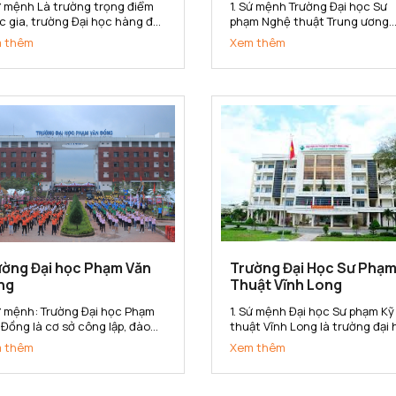
Sứ mệnh Là trường trọng điểm
1. Sứ mệnh Trường Đại học Sư
c gia, trường Đại học hàng đầu
phạm Nghệ thuật Trung ương
inh tế, quản lý và quản trị kinh
(ĐHSP Nghệ thuật TW) là cơ s
 thêm
Xem thêm
nh trong hệ thống các trường
đào tạo, bồi dưỡng nguồn nhâ
 học của Việt Nam. Trường Đại
lực có trình độ đại học, sau đại
 Kinh tế Quốc dân có sứ mệnh
học và nghiên cứu khoa học,
 cấp cho xã hội các sản...
chuyển giao công nghệ trong 
vực Văn hóa,...
ường Đại học Phạm Văn
Trường Đại Học Sư Phạm
ng
Thuật Vĩnh Long
Sứ mệnh: Trường Đại học Phạm
1. Sứ mệnh Đại học Sư phạm Kỹ
 Đồng là cơ sở công lập, đào
thuật Vĩnh Long là trường đại
 đa ngành, đa phương thức; là
định hướng ứng dụng; là trung
 thêm
Xem thêm
sở nghiên cứu khoa học, ứng
tâm đào tạo, bồi dưỡng nhà gi
g và chuyển giao công nghệ;
giáo dục nghề nghiệp và cán 
g cấp nguồn nhân lực có chất
kỹ thuật đa ngành, đa bậc; là