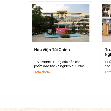
dân tộc. 2. Tầm nhìn Đến năm...
lượ
triển
Học Viện Tài Chính
Trư
Ng
1. Sứ mệnh: "Cung cấp các sản
1. 
phẩm đào tạo và nghiên cứu khoa
các
học tài chính - kế toán chất lượng
kho
Xem thêm
Xem
cao cho xã hội" 2. Tầm nhìn: Đến
chu
năm 2020 đạt chuẩn chất lượng
lượ
khu vực Châu Á. Thực hiện tốt sứ
dan
mệnh cung cấp các sản...
Bắc 
vực 