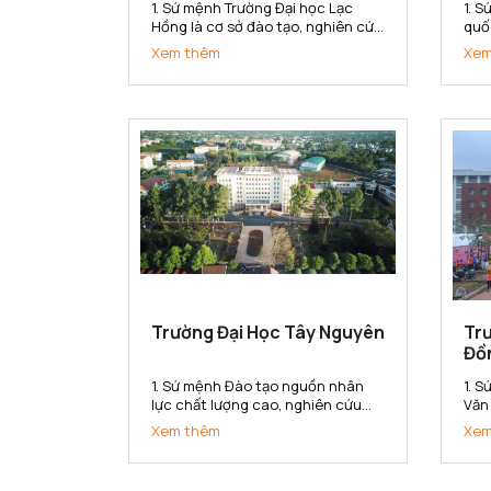
1. Sứ mệnh Trường Đại học Lạc
1. 
Hồng là cơ sở đào tạo, nghiên cứu
quố
khoa học ứng dụng, chuyển giao
về k
Xem thêm
Xem
công nghệ đáp ứng nhu cầu xã
doa
hội. Trường cung cấp nguồn nhân
đại
lực, bồi dưỡng nhân tài có năng
học
lực và phẩm chất phục vụ sự
cung
nghiệp...
Trường Đại Học Tây Nguyên
Tr
Đồ
1. Sứ mệnh Đào tạo nguồn nhân
1. 
lực chất lượng cao, nghiên cứu
Văn
khoa học và chuyển giao công
tạo
Xem thêm
Xem
nghệ phục vụ cho sự nghiệp phát
cơ 
triển kinh tế - xã hội. Bảo tồn và
dụn
phát huy các giá trị văn hoá của
cun