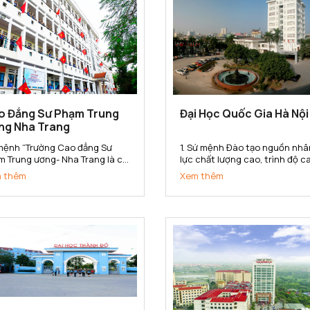
o Đẳng Sư Phạm Trung
Đại Học Quốc Gia Hà Nội
ng Nha Trang
mệnh “Trường Cao đẳng Sư
1. Sứ mệnh Đào tạo nguồn nhâ
m Trung ương- Nha Trang là cơ
lực chất lượng cao, trình độ c
đào tạo, bồi dưỡng, nghiên cứu
bồi dưỡng nhân tài; nghiên cứ
 thêm
Xem thêm
a học, hợp tác quốc tế, cung
khoa học, phát triển công ng
 nguồn nhân lực trình độ cao
và chuyển giao tri thức đa ng
g trong lĩnh vực khoa học xã
đa lĩnh vực; góp phần xây dựng
và nhân văn, đáp ứng yêu...
phát triển và bảo vệ đất nước;.