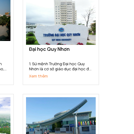
Đại học Quy Nhơn
n
1. Sứ mệnh Trường Đại học Quy
ao,
Nhơn là cơ sở giáo dục đại học đa
u
ngành, đa lĩnh vực có sứ mệnh
Xem thêm
hệ
đào tạo, phát triển nguồn nhân
ành,
lực chất lượng cao; bồi dưỡng
,
nhân tài; nghiên cứu khoa học,
..
truyền bá tri thức và chuyển giao
công...