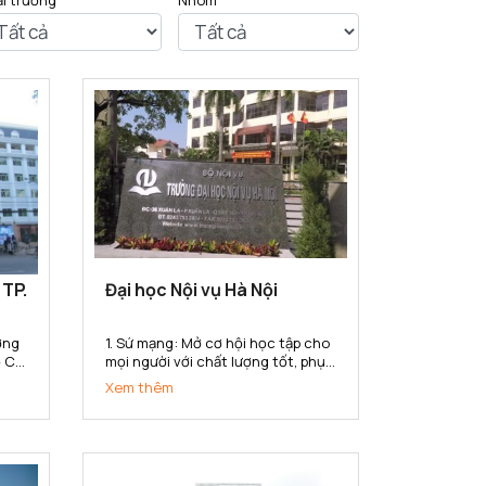
ại trường
Nhóm
 TP.
Đại học Nội vụ Hà Nội
1. Sứ mạng: Mở cơ hội học tập cho
 Chí
mọi người với chất lượng tốt, phục
 Sư
vụ nhu cầu học tập đa dạng với
Xem thêm
 uy
nhiều hình thức đào tạo, đa
ng
ngành, đa cấp độ, đáp ứng yêu
ng
cầu nguồn nhân lực của ngành
nội vụ và cho xã hội trong công...