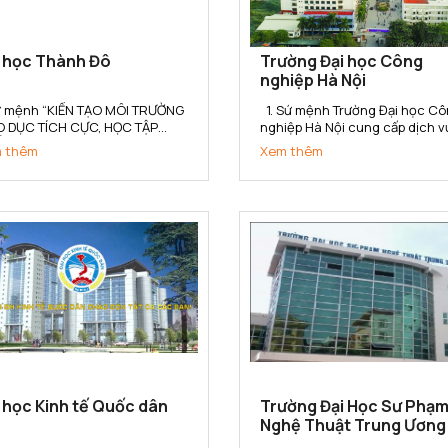
i học Thành Đô
Trường Đại học Công
nghiệp Hà Nội
Sứ mệnh “KIẾN TẠO MÔI TRƯỜNG
1. Sứ mệnh Trường Đại học Công
O DỤC TÍCH CỰC, HỌC TẬP
nghiệp Hà Nội cung cấp dịch v
T LƯỢNG, NGHIÊN CỨU HIỆU
giáo dục, đào tạo, nghiên cứu
 thêm
Xem thêm
 VÀ PHÁT TRIỂN BỀN VỮNG”
khoa học, tư vấn, ứng dụng và
 Trường Đại học Thành Đô kiến
chuyển giao công nghệ đáp ứ
 cho người học không gian tích
yêu cầu công nghiệp hóa - hiệ
 Học – Hành – Nghề - Nghiệp,
đại hóa đất nước và hội nhập
kết...
quốc...
 học Kinh tế Quốc dân
Trường Đại Học Sư Phạ
Nghệ Thuật Trung Ương