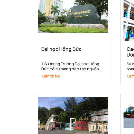
Đại học Hồng Đức
Ca
Ươ
1. Sứ mạng Trường Đại học Hồng
Sứ 
Đức có sứ mạng đào tạo nguồn
phạ
nhân lực đa lĩnh vực có khả năng
sở 
Xem thêm
Xem
thích ứng với sự thay đổi của thị
kho
trường lao động; nghiên cứu khoa
cấp
học, chuyển giao công nghệ phục
đẳn
vụ sự phát triển kinh tế - xã...
hội 