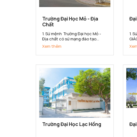
Trường Đại Học Mỏ - Địa
Đạ
Chất
1. Sứ mệnh Trường Đại học Mỏ -
1. 
Địa chất có sứ mạng đào tạo
GIÁ
nguồn nhân lực có chất lượng
CHẤ
Xem thêm
Xem
cao, nghiên cứu khoa học và
QUẢ
chuyển giao công nghệ đáp ứng
(1)
nhu cầu xã hội và hội nhập quốc
tạo
tế trong các lĩnh vực khoa học
hợp
Trái đất,...
gắn 
Trường Đại Học Lạc Hồng
Đại