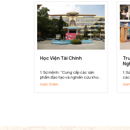
dân tộc. 2. Tầm nhìn Đến năm...
lượ
triển
Học Viện Tài Chính
Trư
Ng
1. Sứ mệnh: "Cung cấp các sản
1. 
phẩm đào tạo và nghiên cứu khoa
các
học tài chính - kế toán chất lượng
kho
Xem thêm
Xem
cao cho xã hội" 2. Tầm nhìn: Đến
chu
năm 2020 đạt chuẩn chất lượng
lượ
khu vực Châu Á. Thực hiện tốt sứ
dan
mệnh cung cấp các sản...
Bắc 
vực 