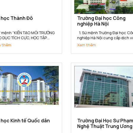
i học Thành Đô
Trường Đại học Công
nghiệp Hà Nội
Sứ mệnh “KIẾN TẠO MÔI TRƯỜNG
1. Sứ mệnh Trường Đại học Công
O DỤC TÍCH CỰC, HỌC TẬP
nghiệp Hà Nội cung cấp dịch v
T LƯỢNG, NGHIÊN CỨU HIỆU
giáo dục, đào tạo, nghiên cứu
 thêm
Xem thêm
 VÀ PHÁT TRIỂN BỀN VỮNG”
khoa học, tư vấn, ứng dụng và
 Trường Đại học Thành Đô kiến
chuyển giao công nghệ đáp ứ
 cho người học không gian tích
yêu cầu công nghiệp hóa - hiệ
 Học – Hành – Nghề - Nghiệp,
đại hóa đất nước và hội nhập
kết...
quốc...
 học Kinh tế Quốc dân
Trường Đại Học Sư Phạ
Nghệ Thuật Trung Ương