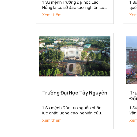
1. Sứ mệnh Trường Đại học Lạc
1. 
Hồng là cơ sở đào tạo, nghiên cứu
quố
khoa học ứng dụng, chuyển giao
về k
Xem thêm
Xem
công nghệ đáp ứng nhu cầu xã
doa
hội. Trường cung cấp nguồn nhân
đại
lực, bồi dưỡng nhân tài có năng
học
lực và phẩm chất phục vụ sự
cung
nghiệp...
Trường Đại Học Tây Nguyên
Tr
Đồ
1. Sứ mệnh Đào tạo nguồn nhân
1. 
lực chất lượng cao, nghiên cứu
Văn
khoa học và chuyển giao công
tạo
Xem thêm
Xem
nghệ phục vụ cho sự nghiệp phát
cơ 
triển kinh tế - xã hội. Bảo tồn và
dụn
phát huy các giá trị văn hoá của
cun