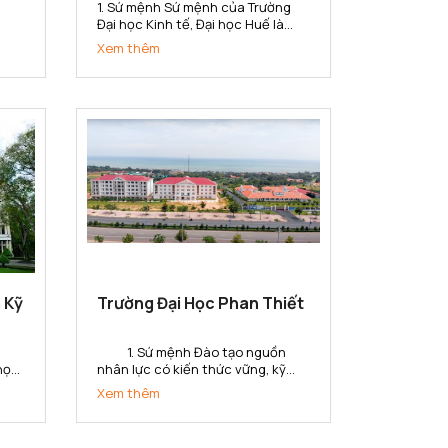
1. Sứ mệnh Sứ mệnh của Trường
Đại học Kinh tế, Đại học Huế là
ở
đào tạo nguồn nhân lực chất
Xem thêm
n
lượng, trình độ cao; thực hiện
nghiên cứu khoa học, chuyển
giao công nghệ, cung ứng dịch vụ
lĩnh
về lĩnh vực kinh tế và quản lý phục
vụ sự...
 Kỹ
Trường Đại Học Phan Thiết
1. Sứ mệnh Đào tạo nguồn
 học
nhân lực có kiến thức vững, kỹ
năng toàn cầu và tinh thần khởi
Xem thêm
áo
nghiệp, tạo ra các giá trị gia tăng
bộ
cho doanh nghiệp, tổ chức và xã
hội ở tỉnh Bình Thuận và khu vực.