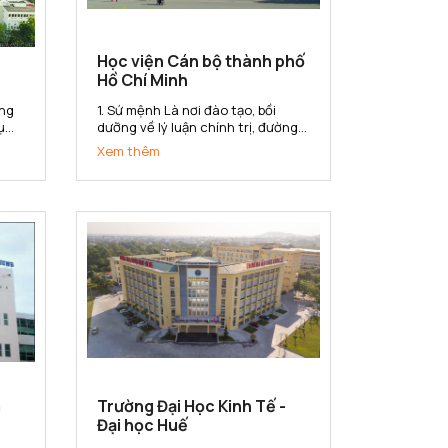
Học viện Cán bộ thành phố
Hồ Chí Minh
1. Sứ mệnh Là nơi đào tạo, bồi
ụ
dưỡng về lý luận chính trị, đường
lối, chính sách của Đảng và pháp
Xem thêm
luật của nhà nước; kiến thức và
ng
kỹ năng quản lý nhà nước cho đội
n
ngũ cán bộ, công chức, viên chức
của Thành phố Hồ Chí Minh...
m
Trường Đại Học Kinh Tế -
Đại học Huế