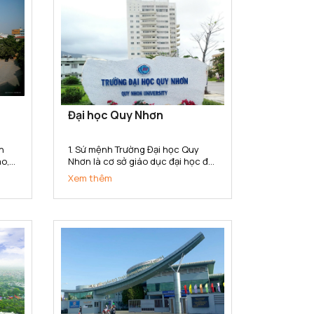
Đại học Quy Nhơn
n
1. Sứ mệnh Trường Đại học Quy
ao,
Nhơn là cơ sở giáo dục đại học đa
u
ngành, đa lĩnh vực có sứ mệnh
Xem thêm
hệ
đào tạo, phát triển nguồn nhân
ành,
lực chất lượng cao; bồi dưỡng
,
nhân tài; nghiên cứu khoa học,
..
truyền bá tri thức và chuyển giao
công...