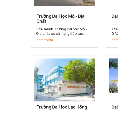
Trường Đại Học Mỏ - Địa
Đạ
Chất
1. Sứ mệnh Trường Đại học Mỏ -
1. 
Địa chất có sứ mạng đào tạo
GIÁ
nguồn nhân lực có chất lượng
CHẤ
Xem thêm
Xem
cao, nghiên cứu khoa học và
QUẢ
chuyển giao công nghệ đáp ứng
(1)
nhu cầu xã hội và hội nhập quốc
tạo
tế trong các lĩnh vực khoa học
hợp
Trái đất,...
gắn 
Trường Đại Học Lạc Hồng
Đại