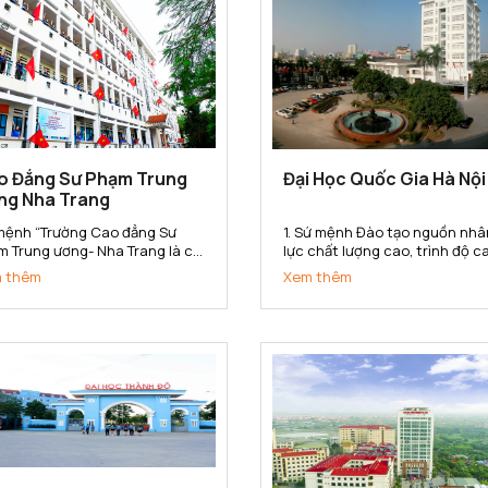
o Đẳng Sư Phạm Trung
Đại Học Quốc Gia Hà Nội
ng Nha Trang
mệnh “Trường Cao đẳng Sư
1. Sứ mệnh Đào tạo nguồn nhâ
m Trung ương- Nha Trang là cơ
lực chất lượng cao, trình độ c
đào tạo, bồi dưỡng, nghiên cứu
bồi dưỡng nhân tài; nghiên cứ
 thêm
Xem thêm
a học, hợp tác quốc tế, cung
khoa học, phát triển công ng
 nguồn nhân lực trình độ cao
và chuyển giao tri thức đa ng
g trong lĩnh vực khoa học xã
đa lĩnh vực; góp phần xây dựng
và nhân văn, đáp ứng yêu...
phát triển và bảo vệ đất nước;.