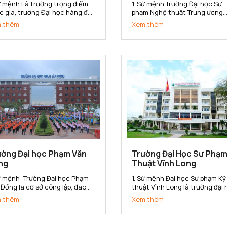
Sứ mệnh Là trường trọng điểm
1. Sứ mệnh Trường Đại học Sư
c gia, trường Đại học hàng đầu
phạm Nghệ thuật Trung ương
inh tế, quản lý và quản trị kinh
(ĐHSP Nghệ thuật TW) là cơ s
 thêm
Xem thêm
nh trong hệ thống các trường
đào tạo, bồi dưỡng nguồn nhâ
 học của Việt Nam. Trường Đại
lực có trình độ đại học, sau đại
 Kinh tế Quốc dân có sứ mệnh
học và nghiên cứu khoa học,
 cấp cho xã hội các sản...
chuyển giao công nghệ trong 
vực Văn hóa,...
ường Đại học Phạm Văn
Trường Đại Học Sư Phạm
ng
Thuật Vĩnh Long
Sứ mệnh: Trường Đại học Phạm
1. Sứ mệnh Đại học Sư phạm Kỹ
 Đồng là cơ sở công lập, đào
thuật Vĩnh Long là trường đại
 đa ngành, đa phương thức; là
định hướng ứng dụng; là trung
 thêm
Xem thêm
sở nghiên cứu khoa học, ứng
tâm đào tạo, bồi dưỡng nhà gi
g và chuyển giao công nghệ;
giáo dục nghề nghiệp và cán 
g cấp nguồn nhân lực có chất
kỹ thuật đa ngành, đa bậc; là