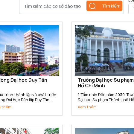
Lo
Tìm kiếm
ờng Đại học Duy Tân
Trường Đại học Sư phạm
Hồ Chí Minh
á trình thành lập và phát triển
1. Tầm nhìn Đến năm 2030, Trường
ng Đại học Dân lập Duy Tân
Đại học Sư phạm Thành phố Hồ
c thành lập ngày 11/11/1994
Minh trở thành Trường Đại học
 thêm
Xem thêm
o Quyết định số 666/TTg của
phạm trọng điểm Quốc gia, có
 tướng Chính phủ. Năm 2015,
tín cao trong toàn quốc, nga
ờng đã chuyển đổi sang loại
tầm với các cơ sở đào tạo tro
 Tư thục theo...
khu vực Đông Nam Á; là cơ...