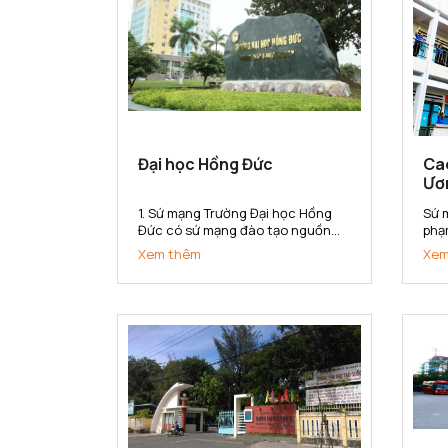
Đại học Hồng Đức
Ca
Ươ
1. Sứ mạng Trường Đại học Hồng
Sứ 
Đức có sứ mạng đào tạo nguồn
phạ
nhân lực đa lĩnh vực có khả năng
sở 
Xem thêm
Xem
thích ứng với sự thay đổi của thị
kho
trường lao động; nghiên cứu khoa
cấp
học, chuyển giao công nghệ phục
đẳn
vụ sự phát triển kinh tế - xã...
hội 