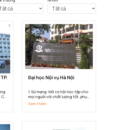
ại trường
Nhóm
 TP.
Đại học Nội vụ Hà Nội
1. Sứ mạng: Mở cơ hội học tập cho
 Chí
mọi người với chất lượng tốt, phục
 Sư
vụ nhu cầu học tập đa dạng với
Xem thêm
 uy
nhiều hình thức đào tạo, đa
ng
ngành, đa cấp độ, đáp ứng yêu
ng
cầu nguồn nhân lực của ngành
nội vụ và cho xã hội trong công...