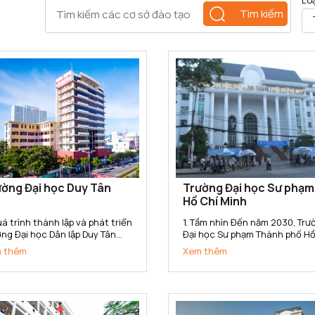
Lo
Tìm kiếm
ờng Đại học Duy Tân
Trường Đại học Sư phạm
Hồ Chí Minh
á trình thành lập và phát triển
1. Tầm nhìn Đến năm 2030, Trường
ng Đại học Dân lập Duy Tân
Đại học Sư phạm Thành phố Hồ
c thành lập ngày 11/11/1994
Minh trở thành Trường Đại học
 thêm
Xem thêm
o Quyết định số 666/TTg của
phạm trọng điểm Quốc gia, có
 tướng Chính phủ. Năm 2015,
tín cao trong toàn quốc, nga
ờng đã chuyển đổi sang loại
tầm với các cơ sở đào tạo tro
 Tư thục theo...
khu vực Đông Nam Á; là cơ...