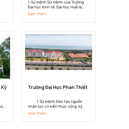
1. Sứ mệnh Sứ mệnh của Trường
Đại học Kinh tế, Đại học Huế là
ở
đào tạo nguồn nhân lực chất
Xem thêm
n
lượng, trình độ cao; thực hiện
nghiên cứu khoa học, chuyển
giao công nghệ, cung ứng dịch vụ
lĩnh
về lĩnh vực kinh tế và quản lý phục
vụ sự...
 Kỹ
Trường Đại Học Phan Thiết
1. Sứ mệnh Đào tạo nguồn
 học
nhân lực có kiến thức vững, kỹ
năng toàn cầu và tinh thần khởi
Xem thêm
áo
nghiệp, tạo ra các giá trị gia tăng
bộ
cho doanh nghiệp, tổ chức và xã
hội ở tỉnh Bình Thuận và khu vực.