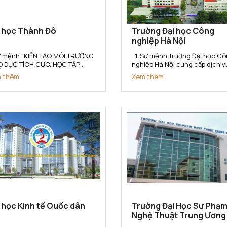
i học Thành Đô
Trường Đại học Công
nghiệp Hà Nội
Sứ mệnh “KIẾN TẠO MÔI TRƯỜNG
1. Sứ mệnh Trường Đại học Công
O DỤC TÍCH CỰC, HỌC TẬP
nghiệp Hà Nội cung cấp dịch v
T LƯỢNG, NGHIÊN CỨU HIỆU
giáo dục, đào tạo, nghiên cứu
 thêm
Xem thêm
 VÀ PHÁT TRIỂN BỀN VỮNG”
khoa học, tư vấn, ứng dụng và
 Trường Đại học Thành Đô kiến
chuyển giao công nghệ đáp ứ
 cho người học không gian tích
yêu cầu công nghiệp hóa - hiệ
 Học – Hành – Nghề - Nghiệp,
đại hóa đất nước và hội nhập
kết...
quốc...
 học Kinh tế Quốc dân
Trường Đại Học Sư Phạ
Nghệ Thuật Trung Ương