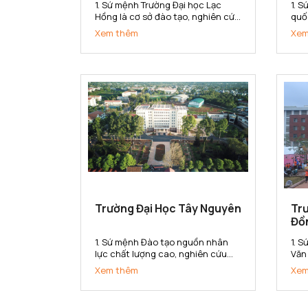
1. Sứ mệnh Trường Đại học Lạc
1. 
Hồng là cơ sở đào tạo, nghiên cứu
quố
khoa học ứng dụng, chuyển giao
về k
Xem thêm
Xem
công nghệ đáp ứng nhu cầu xã
doa
hội. Trường cung cấp nguồn nhân
đại
lực, bồi dưỡng nhân tài có năng
học
lực và phẩm chất phục vụ sự
cung
nghiệp...
Trường Đại Học Tây Nguyên
Tr
Đồ
1. Sứ mệnh Đào tạo nguồn nhân
1. 
lực chất lượng cao, nghiên cứu
Văn
khoa học và chuyển giao công
tạo
Xem thêm
Xem
nghệ phục vụ cho sự nghiệp phát
cơ 
triển kinh tế - xã hội. Bảo tồn và
dụn
phát huy các giá trị văn hoá của
cun