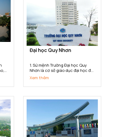
Đại học Quy Nhơn
n
1. Sứ mệnh Trường Đại học Quy
ao,
Nhơn là cơ sở giáo dục đại học đa
u
ngành, đa lĩnh vực có sứ mệnh
Xem thêm
hệ
đào tạo, phát triển nguồn nhân
ành,
lực chất lượng cao; bồi dưỡng
,
nhân tài; nghiên cứu khoa học,
..
truyền bá tri thức và chuyển giao
công...