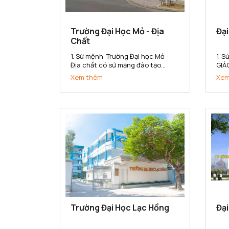
Trường Đại Học Mỏ - Địa
Đạ
Chất
1. Sứ mệnh Trường Đại học Mỏ -
1. 
Địa chất có sứ mạng đào tạo
GIÁ
nguồn nhân lực có chất lượng
CHẤ
Xem thêm
Xem
cao, nghiên cứu khoa học và
QUẢ
chuyển giao công nghệ đáp ứng
(1)
nhu cầu xã hội và hội nhập quốc
tạo
tế trong các lĩnh vực khoa học
hợp
Trái đất,...
gắn 
Trường Đại Học Lạc Hồng
Đại