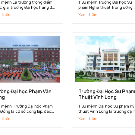
Sứ mệnh Là trường trọng điểm
1. Sứ mệnh Trường Đại học Sư
c gia, trường Đại học hàng đầu
phạm Nghệ thuật Trung ương
inh tế, quản lý và quản trị kinh
(ĐHSP Nghệ thuật TW) là cơ s
 thêm
Xem thêm
nh trong hệ thống các trường
đào tạo, bồi dưỡng nguồn nhâ
 học của Việt Nam. Trường Đại
lực có trình độ đại học, sau đại
 Kinh tế Quốc dân có sứ mệnh
học và nghiên cứu khoa học,
 cấp cho xã hội các sản...
chuyển giao công nghệ trong 
vực Văn hóa,...
ường Đại học Phạm Văn
Trường Đại Học Sư Phạm
ng
Thuật Vĩnh Long
Sứ mệnh: Trường Đại học Phạm
1. Sứ mệnh Đại học Sư phạm Kỹ
 Đồng là cơ sở công lập, đào
thuật Vĩnh Long là trường đại
 đa ngành, đa phương thức; là
định hướng ứng dụng; là trung
 thêm
Xem thêm
sở nghiên cứu khoa học, ứng
tâm đào tạo, bồi dưỡng nhà gi
g và chuyển giao công nghệ;
giáo dục nghề nghiệp và cán 
g cấp nguồn nhân lực có chất
kỹ thuật đa ngành, đa bậc; là