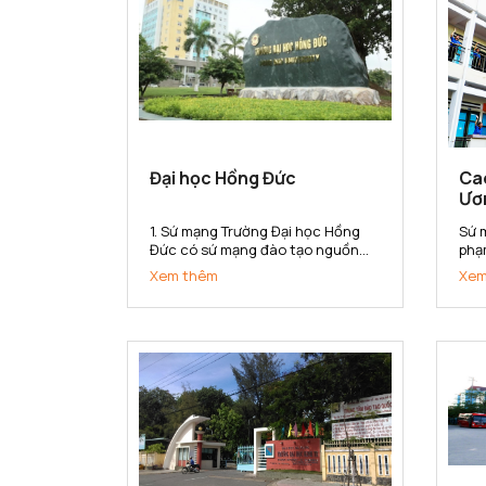
Đại học Hồng Đức
Ca
Ươ
1. Sứ mạng Trường Đại học Hồng
Sứ 
Đức có sứ mạng đào tạo nguồn
phạ
nhân lực đa lĩnh vực có khả năng
sở 
Xem thêm
Xem
thích ứng với sự thay đổi của thị
kho
trường lao động; nghiên cứu khoa
cấp
học, chuyển giao công nghệ phục
đẳn
vụ sự phát triển kinh tế - xã...
hội 