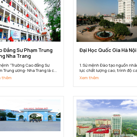
o Đẳng Sư Phạm Trung
Đại Học Quốc Gia Hà Nội
ng Nha Trang
mệnh “Trường Cao đẳng Sư
1. Sứ mệnh Đào tạo nguồn nhâ
m Trung ương- Nha Trang là cơ
lực chất lượng cao, trình độ c
đào tạo, bồi dưỡng, nghiên cứu
bồi dưỡng nhân tài; nghiên cứ
 thêm
Xem thêm
a học, hợp tác quốc tế, cung
khoa học, phát triển công ng
 nguồn nhân lực trình độ cao
và chuyển giao tri thức đa ng
g trong lĩnh vực khoa học xã
đa lĩnh vực; góp phần xây dựng
và nhân văn, đáp ứng yêu...
phát triển và bảo vệ đất nước;.