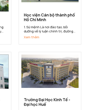
Học viện Cán bộ thành phố
Hồ Chí Minh
1. Sứ mệnh Là nơi đào tạo, bồi
ụ
dưỡng về lý luận chính trị, đường
lối, chính sách của Đảng và pháp
Xem thêm
luật của nhà nước; kiến thức và
ng
kỹ năng quản lý nhà nước cho đội
n
ngũ cán bộ, công chức, viên chức
của Thành phố Hồ Chí Minh...
m
Trường Đại Học Kinh Tế -
Đại học Huế