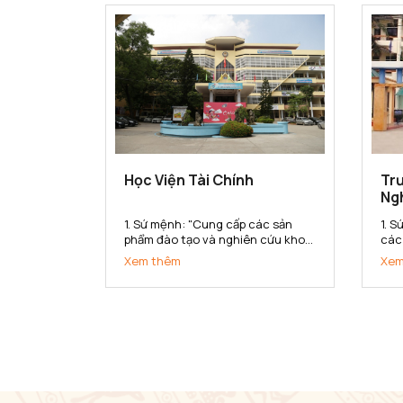
dân tộc. 2. Tầm nhìn Đến năm...
lượ
triển
Học Viện Tài Chính
Trư
Ng
1. Sứ mệnh: "Cung cấp các sản
1. 
phẩm đào tạo và nghiên cứu khoa
các
học tài chính - kế toán chất lượng
kho
Xem thêm
Xem
cao cho xã hội" 2. Tầm nhìn: Đến
chu
năm 2020 đạt chuẩn chất lượng
lượ
khu vực Châu Á. Thực hiện tốt sứ
dan
mệnh cung cấp các sản...
Bắc 
vực 