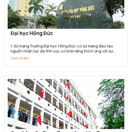
Đại học Hồng Đức
1. Sứ mạng Trường Đại học Hồng Đức có sứ mạng đào tạo
nguồn nhân lực đa lĩnh vực có khả năng thích ứng với sự
thay đổi của thị trường lao động; nghiên cứu khoa học,
Xem thêm
chuyển giao công nghệ phục vụ sự phát triển kinh tế - xã...