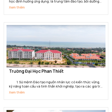
học định hướng ứng dụng; là trung tâm đào tạo, bồi dưỡng
nhà giáo giáo dục nghề nghiệp và cán bộ kỹ thuật đa ngành,
Xem thêm
đa bậc; là trung tâm đánh giá kỹ năng nghề,...
Trường Đại Học Phan Thiết
1. Sứ mệnh Đào tạo nguồn nhân lực có kiến thức vững,
kỹ năng toàn cầu và tinh thần khởi nghiệp, tạo ra các giá trị
gia tăng cho doanh nghiệp, tổ chức và xã hội ở tỉnh Bình
Xem thêm
Thuận và khu vực. Cung cấp các dịch...