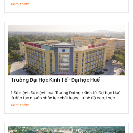
nhân lực có trình độ đại học, sau đại học và nghiên cứu khoa
Xem thêm
học, chuyển giao công nghệ trong lĩnh vực Văn hóa,...
Trường Đại Học Kinh Tế - Đại học Huế
1. Sứ mệnh Sứ mệnh của Trường Đại học Kinh tế, Đại học Huế
là đào tạo nguồn nhân lực chất lượng, trình độ cao; thực
hiện nghiên cứu khoa học, chuyển giao công nghệ, cung
Xem thêm
ứng dịch vụ về lĩnh vực kinh tế và quản lý phục vụ sự...