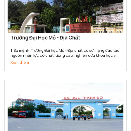
Trường Đại Học Mỏ - Địa Chất
1. Sứ mệnh Trường Đại học Mỏ - Địa chất có sứ mạng đào tạo
nguồn nhân lực có chất lượng cao, nghiên cứu khoa học và
chuyển giao công nghệ đáp ứng nhu cầu xã hội và hội nhập
Xem thêm
quốc tế trong các lĩnh vực khoa học Trái đất,...