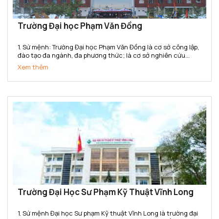
Trường Đại học Phạm Văn Đồng
1. Sứ mệnh: Trường Đại học Phạm Văn Đồng là cơ sở công lập,
đào tạo đa ngành, đa phương thức; là cơ sở nghiên cứu
khoa học, ứng dụng và chuyển giao công nghệ; cung cấp
Xem thêm
nguồn nhân lực có chất lượng, đáp ứng nhu cầu phát triển...
Trường Đại Học Sư Phạm Kỹ Thuật Vĩnh Long
1. Sứ mệnh Đại học Sư phạm Kỹ thuật Vĩnh Long là trường đại