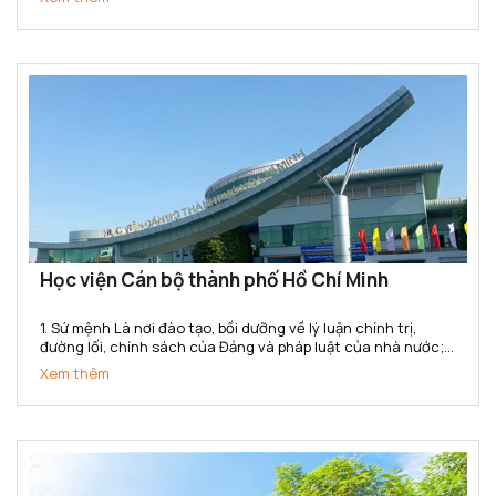
nghiệp hóa - hiện đại hóa đất nước và hội nhập quốc...
Học viện Cán bộ thành phố Hồ Chí Minh
1. Sứ mệnh Là nơi đào tạo, bồi dưỡng về lý luận chính trị,
đường lối, chính sách của Đảng và pháp luật của nhà nước;
kiến thức và kỹ năng quản lý nhà nước cho đội ngũ cán bộ,
Xem thêm
công chức, viên chức của Thành phố Hồ Chí Minh...