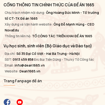
CỔNG THÔNG TIN CHÍNH THỨC CỦA ĐỀ ÁN 1665
Chịu trách nhiệm nội dung:
Ông Hoàng Đức Minh - Tổ trưởng
tổ CT-TK Đề án 1665
Xây dựng và Vận hành website:
Ông Đỗ Mạnh Hùng - CEO
NovaEdu
Thông tin liên hệ:
TỔ CÔNG TÁC TRIỂN KHAI ĐỀ ÁN 1665
Vụ học sinh, sinh viên (Bộ Giáo dục và Đào tạo)
Địa chỉ:
Số 35 Đại Cồ Việt - Hai Bà Trưng - Hà Nội
SĐT:
0913 459 858
Đ/c Bùi Tiến Dũng - Thư ký Tổ Công tác
Email:
info@dean1665.vn
Website:
Dean1665.vn
Trang Fanpage đề án