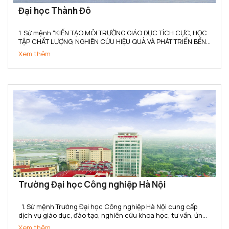
Đại học Thành Đô
1. Sứ mệnh “KIẾN TẠO MÔI TRƯỜNG GIÁO DỤC TÍCH CỰC, HỌC
TẬP CHẤT LƯỢNG, NGHIÊN CỨU HIỆU QUẢ VÀ PHÁT TRIỂN BỀN
VỮNG” (1) Trường Đại học Thành Đô kiến tạo cho người học
Xem thêm
không gian tích hợp Học – Hành – Nghề - Nghiệp, gắn kết...
Trường Đại học Công nghiệp Hà Nội
1. Sứ mệnh Trường Đại học Công nghiệp Hà Nội cung cấp
dịch vụ giáo dục, đào tạo, nghiên cứu khoa học, tư vấn, ứng
dụng và chuyển giao công nghệ đáp ứng yêu cầu công
Xem thêm