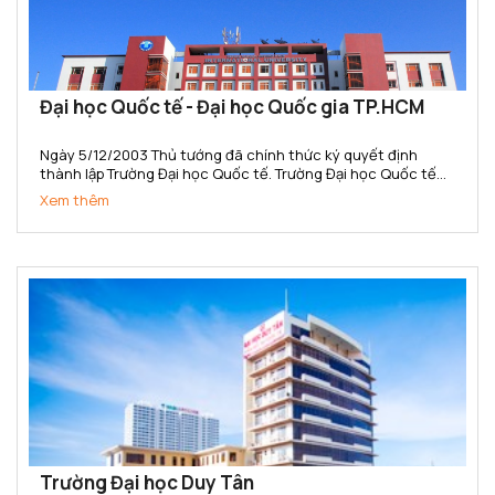
Đại học Quốc tế - Đại học Quốc gia TP.HCM
Ngày 5/12/2003 Thủ tướng đã chính thức ký quyết định
thành lập Trường Đại học Quốc tế. Trường Đại học Quốc tế
(IU) là đại học quốc tế đầu tiên của Việt Nam và là đại học
Xem thêm
công lập đa ngành, đa lĩnh vực, thành viên ĐHQG-HCM đầu...
Trường Đại học Duy Tân