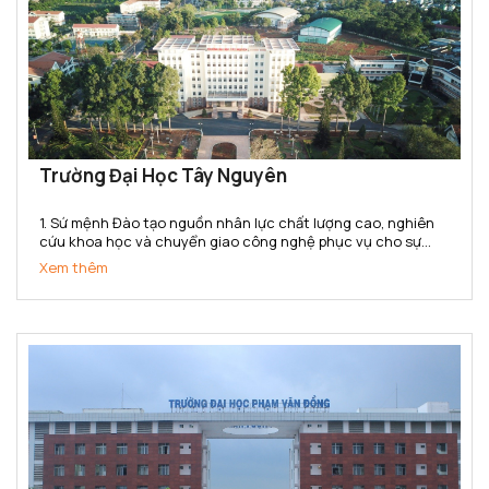
Trường Đại Học Tây Nguyên
1. Sứ mệnh Đào tạo nguồn nhân lực chất lượng cao, nghiên
cứu khoa học và chuyển giao công nghệ phục vụ cho sự
nghiệp phát triển kinh tế - xã hội. Bảo tồn và phát huy các
Xem thêm
giá trị văn hoá của dân tộc. 2. Tầm nhìn Đến năm...