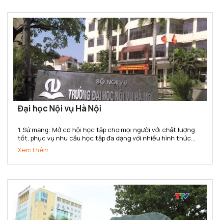
Đại học Nội vụ Hà Nội
1. Sứ mạng: Mở cơ hội học tập cho mọi người với chất lượng
tốt, phục vụ nhu cầu học tập đa dạng với nhiều hình thức
đào tạo, đa ngành, đa cấp độ, đáp ứng yêu cầu nguồn nhân
Xem thêm
lực của ngành nội vụ và cho xã hội trong công...