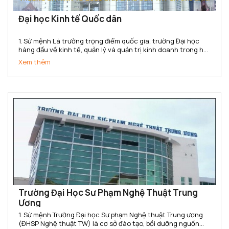
Đại học Kinh tế Quốc dân
1. Sứ mệnh Là trường trọng điểm quốc gia, trường Đại học
hàng đầu về kinh tế, quản lý và quản trị kinh doanh trong hệ
thống các trường đại học của Việt Nam. Trường Đại học Kinh
Xem thêm
tế Quốc dân có sứ mệnh cung cấp cho xã hội các sản...
Trường Đại Học Sư Phạm Nghệ Thuật Trung
Ương
1. Sứ mệnh Trường Đại học Sư phạm Nghệ thuật Trung ương
(ĐHSP Nghệ thuật TW) là cơ sở đào tạo, bồi dưỡng nguồn