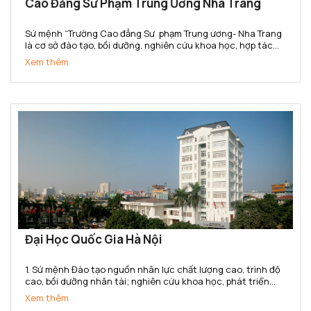
Cao Đẳng Sư Phạm Trung Ương Nha Trang
Sứ mệnh “Trường Cao đẳng Sư phạm Trung ương- Nha Trang
là cơ sở đào tạo, bồi dưỡng, nghiên cứu khoa học, hợp tác
quốc tế, cung cấp nguồn nhân lực trình độ cao đẳng trong
Xem thêm
lĩnh vực khoa học xã hội và nhân văn, đáp ứng yêu...
Đại Học Quốc Gia Hà Nội
1. Sứ mệnh Đào tạo nguồn nhân lực chất lượng cao, trình độ
cao, bồi dưỡng nhân tài; nghiên cứu khoa học, phát triển
công nghệ và chuyển giao tri thức đa ngành, đa lĩnh vực;
Xem thêm
góp phần xây dựng, phát triển và bảo vệ đất nước;...