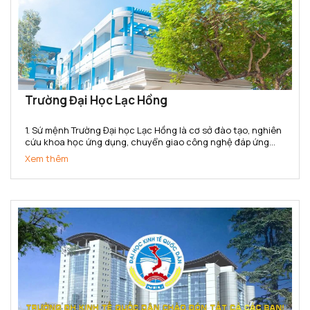
Trường Đại Học Lạc Hồng
1. Sứ mệnh Trường Đại học Lạc Hồng là cơ sở đào tạo, nghiên
cứu khoa học ứng dụng, chuyển giao công nghệ đáp ứng
nhu cầu xã hội. Trường cung cấp nguồn nhân lực, bồi dưỡng
Xem thêm
nhân tài có năng lực và phẩm chất phục vụ sự nghiệp...