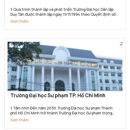
1. Quá trình thành lập và phát triển Trường Đại học Dân lập
Duy Tân được thành lập ngày 11/11/1994 theo Quyết định số
666/TTg của Thủ tướng Chính phủ. Năm 2015, Trường đã
Xem thêm
chuyển đổi sang loại hình Tư thục theo...
Trường Đại học Sư phạm TP. Hồ Chí Minh
1. Tầm nhìn Đến năm 2030, Trường Đại học Sư phạm Thành
phố Hồ Chí Minh trở thành Trường Đại học Sư phạm trọng
điểm Quốc gia, có uy tín cao trong toàn quốc, ngang tầm với
Xem thêm
các cơ sở đào tạo trong khu vực Đông Nam Á; là cơ...