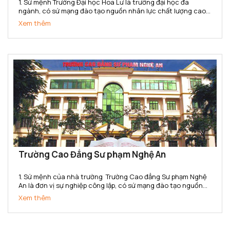
1. Sứ mệnh Trường Đại học Hoa Lư là trường đại học đa
ngành, có sứ mạng đào tạo nguồn nhân lực chất lượng cao,
tổ chức nghiên cứu và ứng dụng khoa học công nghệ đáp
Xem thêm
ứng yêu cầu phát triển kinh tế - xã hội của địa phương và...
Trường Cao Đẳng Sư phạm Nghệ An
1. Sứ mệnh của nhà trường Trường Cao đẳng Sư phạm Nghệ
An là đơn vị sự nghiệp công lập, có sứ mạng đào tạo nguồn
nhân lực trình độ cao đẳng chất lượng cao; là cơ sở đào tạo,
Xem thêm
bồi dưỡng giáo viên, cán bộ quản lý, nghiên cứu khoa...