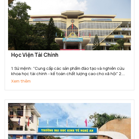
Học Viện Tài Chính
1. Sứ mệnh: "Cung cấp các sản phẩm đào tạo và nghiên cứu
khoa học tài chính - kế toán chất lượng cao cho xã hội" 2.
Tầm nhìn: Đến năm 2020 đạt chuẩn chất lượng khu vực Châu
Xem thêm
Á. Thực hiện tốt sứ mệnh cung cấp các sản...