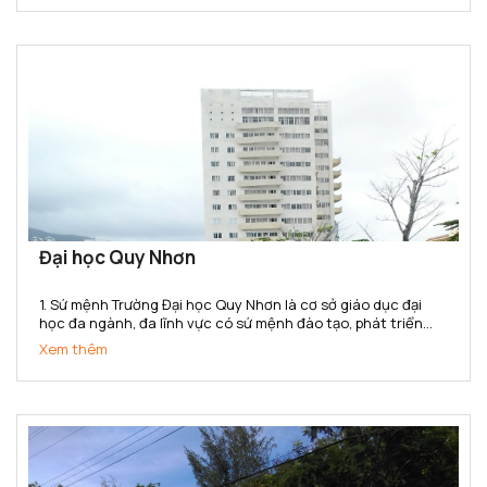
Đại học Quy Nhơn
1. Sứ mệnh Trường Đại học Quy Nhơn là cơ sở giáo dục đại
học đa ngành, đa lĩnh vực có sứ mệnh đào tạo, phát triển
nguồn nhân lực chất lượng cao; bồi dưỡng nhân tài; nghiên
Xem thêm
cứu khoa học, truyền bá tri thức và chuyển giao công...