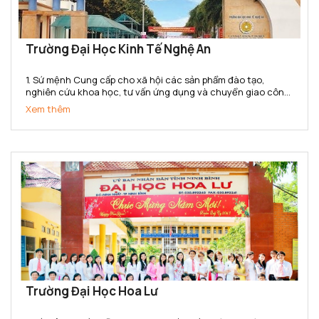
Trường Đại Học Kinh Tế Nghệ An
1. Sứ mệnh Cung cấp cho xã hội các sản phẩm đào tạo,
nghiên cứu khoa học, tư vấn ứng dụng và chuyển giao công
nghệ có chất lượng cao, có thương hiệu và danh tiếng, đạt
Xem thêm
đẳng cấp khu vực Bắc trung bộ và cả nước về lĩnh vực Kế...
Trường Đại Học Hoa Lư