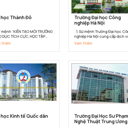
i học Thành Đô
Trường Đại học Công
nghiệp Hà Nội
Sứ mệnh “KIẾN TẠO MÔI TRƯỜNG
1. Sứ mệnh Trường Đại học Công
O DỤC TÍCH CỰC, HỌC TẬP
nghiệp Hà Nội cung cấp dịch v
T LƯỢNG, NGHIÊN CỨU HIỆU
giáo dục, đào tạo, nghiên cứu
 thêm
Xem thêm
 VÀ PHÁT TRIỂN BỀN VỮNG”
khoa học, tư vấn, ứng dụng và
 Trường Đại học Thành Đô kiến
chuyển giao công nghệ đáp ứ
 cho người học không gian tích
yêu cầu công nghiệp hóa - hiệ
 Học – Hành – Nghề - Nghiệp,
đại hóa đất nước và hội nhập
kết...
quốc...
 học Kinh tế Quốc dân
Trường Đại Học Sư Phạ
Nghệ Thuật Trung Ương