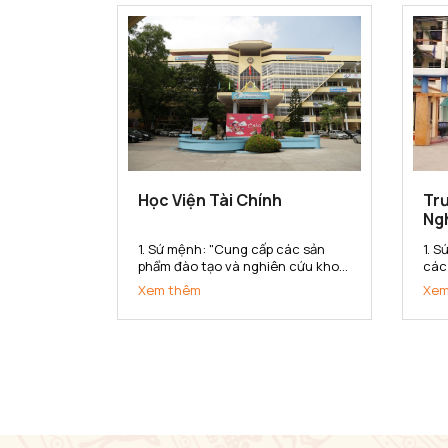
dân tộc. 2. Tầm nhìn Đến năm...
lượ
triển
Học Viện Tài Chính
Trư
Ng
1. Sứ mệnh: "Cung cấp các sản
1. 
phẩm đào tạo và nghiên cứu khoa
các
học tài chính - kế toán chất lượng
kho
Xem thêm
Xem
cao cho xã hội" 2. Tầm nhìn: Đến
chu
năm 2020 đạt chuẩn chất lượng
lượ
khu vực Châu Á. Thực hiện tốt sứ
dan
mệnh cung cấp các sản...
Bắc 
vực 