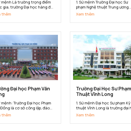
Sứ mệnh Là trường trọng điểm
1. Sứ mệnh Trường Đại học Sư
c gia, trường Đại học hàng đầu
phạm Nghệ thuật Trung ương
inh tế, quản lý và quản trị kinh
(ĐHSP Nghệ thuật TW) là cơ s
 thêm
Xem thêm
nh trong hệ thống các trường
đào tạo, bồi dưỡng nguồn nhâ
 học của Việt Nam. Trường Đại
lực có trình độ đại học, sau đại
 Kinh tế Quốc dân có sứ mệnh
học và nghiên cứu khoa học,
 cấp cho xã hội các sản...
chuyển giao công nghệ trong 
vực Văn hóa,...
ường Đại học Phạm Văn
Trường Đại Học Sư Phạm
ng
Thuật Vĩnh Long
Sứ mệnh: Trường Đại học Phạm
1. Sứ mệnh Đại học Sư phạm Kỹ
 Đồng là cơ sở công lập, đào
thuật Vĩnh Long là trường đại
 đa ngành, đa phương thức; là
định hướng ứng dụng; là trung
 thêm
Xem thêm
sở nghiên cứu khoa học, ứng
tâm đào tạo, bồi dưỡng nhà gi
g và chuyển giao công nghệ;
giáo dục nghề nghiệp và cán 
g cấp nguồn nhân lực có chất
kỹ thuật đa ngành, đa bậc; là