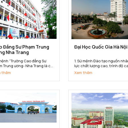
o Đẳng Sư Phạm Trung
Đại Học Quốc Gia Hà Nội
ng Nha Trang
mệnh “Trường Cao đẳng Sư
1. Sứ mệnh Đào tạo nguồn nhâ
m Trung ương- Nha Trang là cơ
lực chất lượng cao, trình độ c
đào tạo, bồi dưỡng, nghiên cứu
bồi dưỡng nhân tài; nghiên cứ
 thêm
Xem thêm
a học, hợp tác quốc tế, cung
khoa học, phát triển công ng
 nguồn nhân lực trình độ cao
và chuyển giao tri thức đa ng
g trong lĩnh vực khoa học xã
đa lĩnh vực; góp phần xây dựng
và nhân văn, đáp ứng yêu...
phát triển và bảo vệ đất nước;.