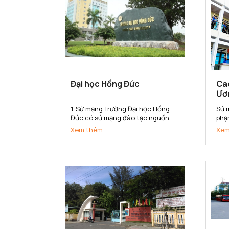
Đại học Hồng Đức
Ca
Ươ
1. Sứ mạng Trường Đại học Hồng
Sứ 
Đức có sứ mạng đào tạo nguồn
phạ
nhân lực đa lĩnh vực có khả năng
sở 
Xem thêm
Xem
thích ứng với sự thay đổi của thị
kho
trường lao động; nghiên cứu khoa
cấp
học, chuyển giao công nghệ phục
đẳn
vụ sự phát triển kinh tế - xã...
hội 