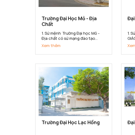
Trường Đại Học Mỏ - Địa
Đạ
Chất
1. Sứ mệnh Trường Đại học Mỏ -
1. 
Địa chất có sứ mạng đào tạo
GIÁ
nguồn nhân lực có chất lượng
CHẤ
Xem thêm
Xem
cao, nghiên cứu khoa học và
QUẢ
chuyển giao công nghệ đáp ứng
(1)
nhu cầu xã hội và hội nhập quốc
tạo
tế trong các lĩnh vực khoa học
hợp
Trái đất,...
gắn 
Trường Đại Học Lạc Hồng
Đại