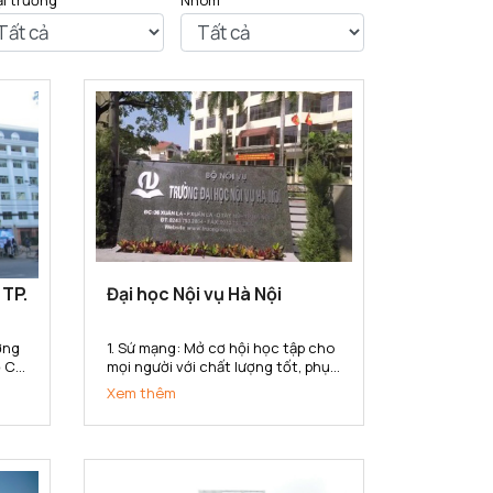
ại trường
Nhóm
 TP.
Đại học Nội vụ Hà Nội
1. Sứ mạng: Mở cơ hội học tập cho
 Chí
mọi người với chất lượng tốt, phục
 Sư
vụ nhu cầu học tập đa dạng với
Xem thêm
 uy
nhiều hình thức đào tạo, đa
ng
ngành, đa cấp độ, đáp ứng yêu
ng
cầu nguồn nhân lực của ngành
nội vụ và cho xã hội trong công...