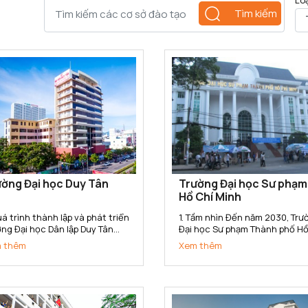
Lo
Tìm kiếm
ờng Đại học Duy Tân
Trường Đại học Sư phạm
Hồ Chí Minh
á trình thành lập và phát triển
1. Tầm nhìn Đến năm 2030, Trường
ng Đại học Dân lập Duy Tân
Đại học Sư phạm Thành phố Hồ
c thành lập ngày 11/11/1994
Minh trở thành Trường Đại học
 thêm
Xem thêm
o Quyết định số 666/TTg của
phạm trọng điểm Quốc gia, có
 tướng Chính phủ. Năm 2015,
tín cao trong toàn quốc, nga
ờng đã chuyển đổi sang loại
tầm với các cơ sở đào tạo tro
 Tư thục theo...
khu vực Đông Nam Á; là cơ...