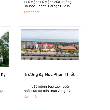
1. Sứ mệnh Sứ mệnh của Trường
Đại học Kinh tế, Đại học Huế là
ở
đào tạo nguồn nhân lực chất
Xem thêm
n
lượng, trình độ cao; thực hiện
nghiên cứu khoa học, chuyển
giao công nghệ, cung ứng dịch vụ
lĩnh
về lĩnh vực kinh tế và quản lý phục
vụ sự...
 Kỹ
Trường Đại Học Phan Thiết
1. Sứ mệnh Đào tạo nguồn
 học
nhân lực có kiến thức vững, kỹ
năng toàn cầu và tinh thần khởi
Xem thêm
áo
nghiệp, tạo ra các giá trị gia tăng
bộ
cho doanh nghiệp, tổ chức và xã
hội ở tỉnh Bình Thuận và khu vực.