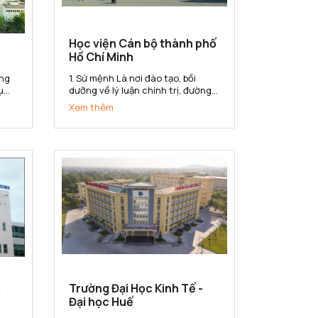
Học viện Cán bộ thành phố
Hồ Chí Minh
1. Sứ mệnh Là nơi đào tạo, bồi
ụ
dưỡng về lý luận chính trị, đường
lối, chính sách của Đảng và pháp
Xem thêm
luật của nhà nước; kiến thức và
ng
kỹ năng quản lý nhà nước cho đội
n
ngũ cán bộ, công chức, viên chức
của Thành phố Hồ Chí Minh...
m
Trường Đại Học Kinh Tế -
Đại học Huế