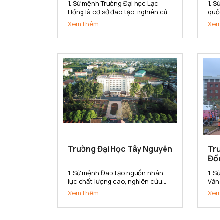
1. Sứ mệnh Trường Đại học Lạc
1. 
Hồng là cơ sở đào tạo, nghiên cứu
quố
khoa học ứng dụng, chuyển giao
về k
Xem thêm
Xem
công nghệ đáp ứng nhu cầu xã
doa
hội. Trường cung cấp nguồn nhân
đại
lực, bồi dưỡng nhân tài có năng
học
lực và phẩm chất phục vụ sự
cung
nghiệp...
Trường Đại Học Tây Nguyên
Tr
Đồ
1. Sứ mệnh Đào tạo nguồn nhân
1. 
lực chất lượng cao, nghiên cứu
Văn
khoa học và chuyển giao công
tạo
Xem thêm
Xem
nghệ phục vụ cho sự nghiệp phát
cơ 
triển kinh tế - xã hội. Bảo tồn và
dụn
phát huy các giá trị văn hoá của
cun