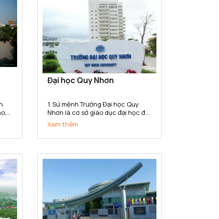
Đại học Quy Nhơn
n
1. Sứ mệnh Trường Đại học Quy
ao,
Nhơn là cơ sở giáo dục đại học đa
u
ngành, đa lĩnh vực có sứ mệnh
Xem thêm
hệ
đào tạo, phát triển nguồn nhân
ành,
lực chất lượng cao; bồi dưỡng
,
nhân tài; nghiên cứu khoa học,
..
truyền bá tri thức và chuyển giao
công...