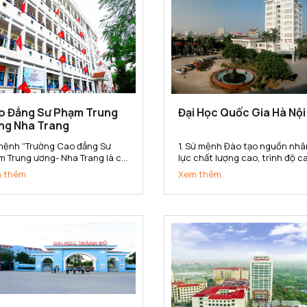
o Đẳng Sư Phạm Trung
Đại Học Quốc Gia Hà Nội
ng Nha Trang
mệnh “Trường Cao đẳng Sư
1. Sứ mệnh Đào tạo nguồn nhâ
m Trung ương- Nha Trang là cơ
lực chất lượng cao, trình độ c
đào tạo, bồi dưỡng, nghiên cứu
bồi dưỡng nhân tài; nghiên cứ
 thêm
Xem thêm
a học, hợp tác quốc tế, cung
khoa học, phát triển công ng
 nguồn nhân lực trình độ cao
và chuyển giao tri thức đa ng
g trong lĩnh vực khoa học xã
đa lĩnh vực; góp phần xây dựng
và nhân văn, đáp ứng yêu...
phát triển và bảo vệ đất nước;.