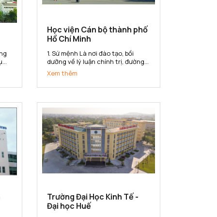
Học viện Cán bộ thành phố
Hồ Chí Minh
1. Sứ mệnh Là nơi đào tạo, bồi
ụ
dưỡng về lý luận chính trị, đường
lối, chính sách của Đảng và pháp
Xem thêm
luật của nhà nước; kiến thức và
ng
kỹ năng quản lý nhà nước cho đội
n
ngũ cán bộ, công chức, viên chức
của Thành phố Hồ Chí Minh...
m
Trường Đại Học Kinh Tế -
Đại học Huế