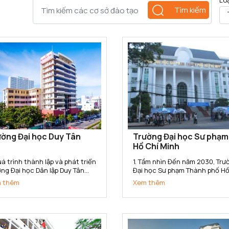
Lo
Tìm kiếm
ờng Đại học Duy Tân
Trường Đại học Sư phạm
Hồ Chí Minh
á trình thành lập và phát triển
1. Tầm nhìn Đến năm 2030, Trường
ng Đại học Dân lập Duy Tân
Đại học Sư phạm Thành phố Hồ
c thành lập ngày 11/11/1994
Minh trở thành Trường Đại học
 thêm
Xem thêm
o Quyết định số 666/TTg của
phạm trọng điểm Quốc gia, có
 tướng Chính phủ. Năm 2015,
tín cao trong toàn quốc, nga
ờng đã chuyển đổi sang loại
tầm với các cơ sở đào tạo tro
 Tư thục theo...
khu vực Đông Nam Á; là cơ...