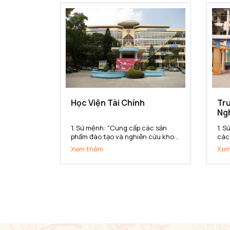
dân tộc. 2. Tầm nhìn Đến năm...
lượ
triển
Học Viện Tài Chính
Trư
Ng
1. Sứ mệnh: "Cung cấp các sản
1. 
phẩm đào tạo và nghiên cứu khoa
các
học tài chính - kế toán chất lượng
kho
Xem thêm
Xem
cao cho xã hội" 2. Tầm nhìn: Đến
chu
năm 2020 đạt chuẩn chất lượng
lượ
khu vực Châu Á. Thực hiện tốt sứ
dan
mệnh cung cấp các sản...
Bắc 
vực 