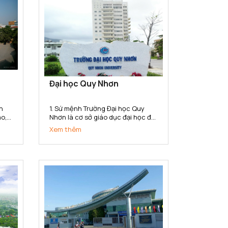
Đại học Quy Nhơn
n
1. Sứ mệnh Trường Đại học Quy
ao,
Nhơn là cơ sở giáo dục đại học đa
u
ngành, đa lĩnh vực có sứ mệnh
Xem thêm
hệ
đào tạo, phát triển nguồn nhân
ành,
lực chất lượng cao; bồi dưỡng
,
nhân tài; nghiên cứu khoa học,
..
truyền bá tri thức và chuyển giao
công...