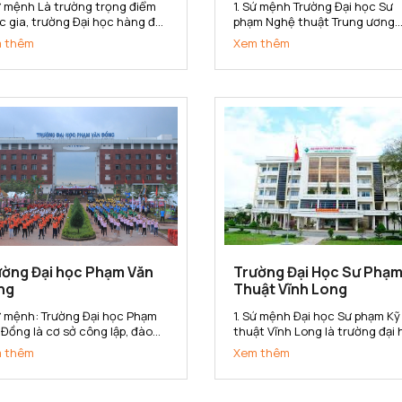
Sứ mệnh Là trường trọng điểm
1. Sứ mệnh Trường Đại học Sư
c gia, trường Đại học hàng đầu
phạm Nghệ thuật Trung ương
inh tế, quản lý và quản trị kinh
(ĐHSP Nghệ thuật TW) là cơ s
 thêm
Xem thêm
nh trong hệ thống các trường
đào tạo, bồi dưỡng nguồn nhâ
 học của Việt Nam. Trường Đại
lực có trình độ đại học, sau đại
 Kinh tế Quốc dân có sứ mệnh
học và nghiên cứu khoa học,
 cấp cho xã hội các sản...
chuyển giao công nghệ trong 
vực Văn hóa,...
ường Đại học Phạm Văn
Trường Đại Học Sư Phạm
ng
Thuật Vĩnh Long
Sứ mệnh: Trường Đại học Phạm
1. Sứ mệnh Đại học Sư phạm Kỹ
 Đồng là cơ sở công lập, đào
thuật Vĩnh Long là trường đại
 đa ngành, đa phương thức; là
định hướng ứng dụng; là trung
 thêm
Xem thêm
sở nghiên cứu khoa học, ứng
tâm đào tạo, bồi dưỡng nhà gi
g và chuyển giao công nghệ;
giáo dục nghề nghiệp và cán 
g cấp nguồn nhân lực có chất
kỹ thuật đa ngành, đa bậc; là