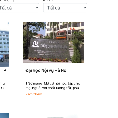
ại trường
Nhóm
 TP.
Đại học Nội vụ Hà Nội
1. Sứ mạng: Mở cơ hội học tập cho
 Chí
mọi người với chất lượng tốt, phục
 Sư
vụ nhu cầu học tập đa dạng với
Xem thêm
 uy
nhiều hình thức đào tạo, đa
ng
ngành, đa cấp độ, đáp ứng yêu
ng
cầu nguồn nhân lực của ngành
nội vụ và cho xã hội trong công...