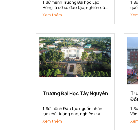
1. Sứ mệnh Trường Đại học Lạc
1. 
Hồng là cơ sở đào tạo, nghiên cứu
quố
khoa học ứng dụng, chuyển giao
về k
Xem thêm
Xem
công nghệ đáp ứng nhu cầu xã
doa
hội. Trường cung cấp nguồn nhân
đại
lực, bồi dưỡng nhân tài có năng
học
lực và phẩm chất phục vụ sự
cung
nghiệp...
Trường Đại Học Tây Nguyên
Tr
Đồ
1. Sứ mệnh Đào tạo nguồn nhân
1. 
lực chất lượng cao, nghiên cứu
Văn
khoa học và chuyển giao công
tạo
Xem thêm
Xem
nghệ phục vụ cho sự nghiệp phát
cơ 
triển kinh tế - xã hội. Bảo tồn và
dụn
phát huy các giá trị văn hoá của
cun