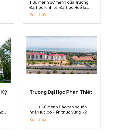
1. Sứ mệnh Sứ mệnh của Trường
Đại học Kinh tế, Đại học Huế là
ở
đào tạo nguồn nhân lực chất
Xem thêm
n
lượng, trình độ cao; thực hiện
nghiên cứu khoa học, chuyển
giao công nghệ, cung ứng dịch vụ
lĩnh
về lĩnh vực kinh tế và quản lý phục
vụ sự...
 Kỹ
Trường Đại Học Phan Thiết
1. Sứ mệnh Đào tạo nguồn
 học
nhân lực có kiến thức vững, kỹ
năng toàn cầu và tinh thần khởi
Xem thêm
áo
nghiệp, tạo ra các giá trị gia tăng
bộ
cho doanh nghiệp, tổ chức và xã
hội ở tỉnh Bình Thuận và khu vực.