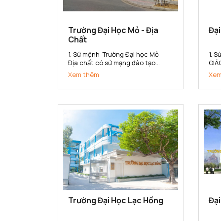
Trường Đại Học Mỏ - Địa
Đạ
Chất
1. Sứ mệnh Trường Đại học Mỏ -
1. 
Địa chất có sứ mạng đào tạo
GIÁ
nguồn nhân lực có chất lượng
CHẤ
Xem thêm
Xem
cao, nghiên cứu khoa học và
QUẢ
chuyển giao công nghệ đáp ứng
(1)
nhu cầu xã hội và hội nhập quốc
tạo
tế trong các lĩnh vực khoa học
hợp
Trái đất,...
gắn 
Trường Đại Học Lạc Hồng
Đại