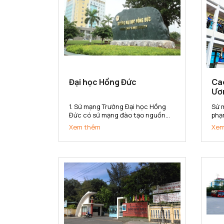
Đại học Hồng Đức
Ca
Ươ
1. Sứ mạng Trường Đại học Hồng
Sứ 
Đức có sứ mạng đào tạo nguồn
phạ
nhân lực đa lĩnh vực có khả năng
sở 
Xem thêm
Xem
thích ứng với sự thay đổi của thị
kho
trường lao động; nghiên cứu khoa
cấp
học, chuyển giao công nghệ phục
đẳn
vụ sự phát triển kinh tế - xã...
hội 