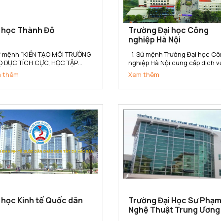
i học Thành Đô
Trường Đại học Công
nghiệp Hà Nội
Sứ mệnh “KIẾN TẠO MÔI TRƯỜNG
1. Sứ mệnh Trường Đại học Công
O DỤC TÍCH CỰC, HỌC TẬP
nghiệp Hà Nội cung cấp dịch v
T LƯỢNG, NGHIÊN CỨU HIỆU
giáo dục, đào tạo, nghiên cứu
 thêm
Xem thêm
 VÀ PHÁT TRIỂN BỀN VỮNG”
khoa học, tư vấn, ứng dụng và
 Trường Đại học Thành Đô kiến
chuyển giao công nghệ đáp ứ
 cho người học không gian tích
yêu cầu công nghiệp hóa - hiệ
 Học – Hành – Nghề - Nghiệp,
đại hóa đất nước và hội nhập
kết...
quốc...
 học Kinh tế Quốc dân
Trường Đại Học Sư Phạ
Nghệ Thuật Trung Ương