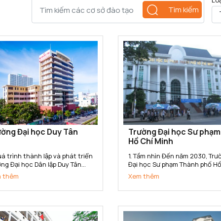
Lo
Tìm kiếm
ờng Đại học Duy Tân
Trường Đại học Sư phạm
Hồ Chí Minh
á trình thành lập và phát triển
1. Tầm nhìn Đến năm 2030, Trường
ng Đại học Dân lập Duy Tân
Đại học Sư phạm Thành phố Hồ
c thành lập ngày 11/11/1994
Minh trở thành Trường Đại học
 thêm
Xem thêm
o Quyết định số 666/TTg của
phạm trọng điểm Quốc gia, có
 tướng Chính phủ. Năm 2015,
tín cao trong toàn quốc, nga
ờng đã chuyển đổi sang loại
tầm với các cơ sở đào tạo tro
 Tư thục theo...
khu vực Đông Nam Á; là cơ...