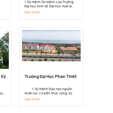
1. Sứ mệnh Sứ mệnh của Trường
Đại học Kinh tế, Đại học Huế là
ở
đào tạo nguồn nhân lực chất
Xem thêm
n
lượng, trình độ cao; thực hiện
nghiên cứu khoa học, chuyển
giao công nghệ, cung ứng dịch vụ
lĩnh
về lĩnh vực kinh tế và quản lý phục
vụ sự...
 Kỹ
Trường Đại Học Phan Thiết
1. Sứ mệnh Đào tạo nguồn
 học
nhân lực có kiến thức vững, kỹ
năng toàn cầu và tinh thần khởi
Xem thêm
áo
nghiệp, tạo ra các giá trị gia tăng
bộ
cho doanh nghiệp, tổ chức và xã
hội ở tỉnh Bình Thuận và khu vực.