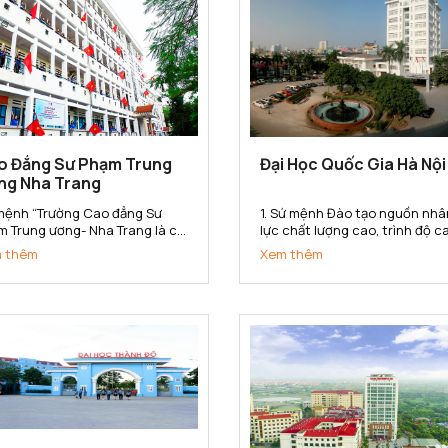
o Đẳng Sư Phạm Trung
Đại Học Quốc Gia Hà Nội
ng Nha Trang
mệnh “Trường Cao đẳng Sư
1. Sứ mệnh Đào tạo nguồn nhâ
m Trung ương- Nha Trang là cơ
lực chất lượng cao, trình độ c
đào tạo, bồi dưỡng, nghiên cứu
bồi dưỡng nhân tài; nghiên cứ
 thêm
Xem thêm
a học, hợp tác quốc tế, cung
khoa học, phát triển công ng
 nguồn nhân lực trình độ cao
và chuyển giao tri thức đa ng
g trong lĩnh vực khoa học xã
đa lĩnh vực; góp phần xây dựng
và nhân văn, đáp ứng yêu...
phát triển và bảo vệ đất nước;.