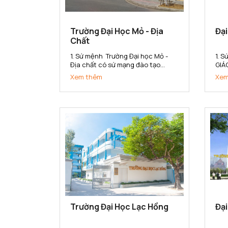
Trường Đại Học Mỏ - Địa
Đạ
Chất
1. Sứ mệnh Trường Đại học Mỏ -
1. 
Địa chất có sứ mạng đào tạo
GIÁ
nguồn nhân lực có chất lượng
CHẤ
Xem thêm
Xem
cao, nghiên cứu khoa học và
QUẢ
chuyển giao công nghệ đáp ứng
(1)
nhu cầu xã hội và hội nhập quốc
tạo
tế trong các lĩnh vực khoa học
hợp
Trái đất,...
gắn 
Trường Đại Học Lạc Hồng
Đại