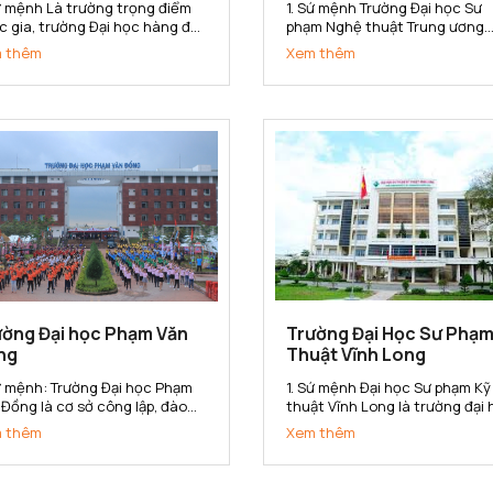
Sứ mệnh Là trường trọng điểm
1. Sứ mệnh Trường Đại học Sư
c gia, trường Đại học hàng đầu
phạm Nghệ thuật Trung ương
inh tế, quản lý và quản trị kinh
(ĐHSP Nghệ thuật TW) là cơ s
 thêm
Xem thêm
nh trong hệ thống các trường
đào tạo, bồi dưỡng nguồn nhâ
 học của Việt Nam. Trường Đại
lực có trình độ đại học, sau đại
 Kinh tế Quốc dân có sứ mệnh
học và nghiên cứu khoa học,
 cấp cho xã hội các sản...
chuyển giao công nghệ trong 
vực Văn hóa,...
ường Đại học Phạm Văn
Trường Đại Học Sư Phạm
ng
Thuật Vĩnh Long
Sứ mệnh: Trường Đại học Phạm
1. Sứ mệnh Đại học Sư phạm Kỹ
 Đồng là cơ sở công lập, đào
thuật Vĩnh Long là trường đại
 đa ngành, đa phương thức; là
định hướng ứng dụng; là trung
 thêm
Xem thêm
sở nghiên cứu khoa học, ứng
tâm đào tạo, bồi dưỡng nhà gi
g và chuyển giao công nghệ;
giáo dục nghề nghiệp và cán 
g cấp nguồn nhân lực có chất
kỹ thuật đa ngành, đa bậc; là