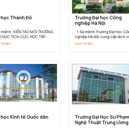
i học Thành Đô
Trường Đại học Công
nghiệp Hà Nội
Sứ mệnh “KIẾN TẠO MÔI TRƯỜNG
1. Sứ mệnh Trường Đại học Công
O DỤC TÍCH CỰC, HỌC TẬP
nghiệp Hà Nội cung cấp dịch v
T LƯỢNG, NGHIÊN CỨU HIỆU
giáo dục, đào tạo, nghiên cứu
 thêm
Xem thêm
 VÀ PHÁT TRIỂN BỀN VỮNG”
khoa học, tư vấn, ứng dụng và
 Trường Đại học Thành Đô kiến
chuyển giao công nghệ đáp ứ
 cho người học không gian tích
yêu cầu công nghiệp hóa - hiệ
 Học – Hành – Nghề - Nghiệp,
đại hóa đất nước và hội nhập
kết...
quốc...
 học Kinh tế Quốc dân
Trường Đại Học Sư Phạ
Nghệ Thuật Trung Ương