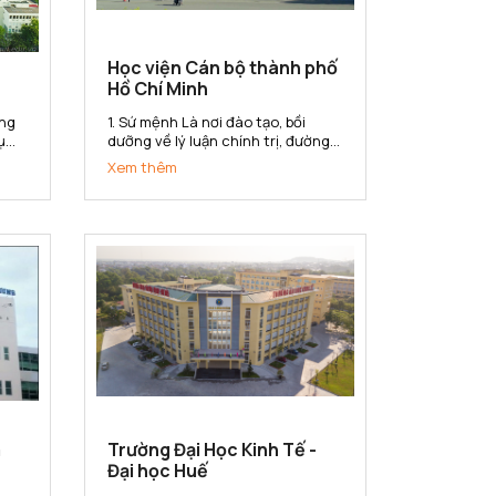
Học viện Cán bộ thành phố
Hồ Chí Minh
1. Sứ mệnh Là nơi đào tạo, bồi
ụ
dưỡng về lý luận chính trị, đường
lối, chính sách của Đảng và pháp
Xem thêm
luật của nhà nước; kiến thức và
ng
kỹ năng quản lý nhà nước cho đội
n
ngũ cán bộ, công chức, viên chức
của Thành phố Hồ Chí Minh...
m
Trường Đại Học Kinh Tế -
Đại học Huế