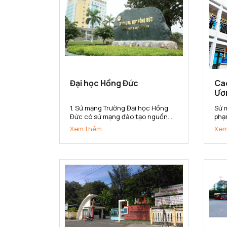
Đại học Hồng Đức
Ca
Ươ
1. Sứ mạng Trường Đại học Hồng
Sứ 
Đức có sứ mạng đào tạo nguồn
phạ
nhân lực đa lĩnh vực có khả năng
sở 
Xem thêm
Xem
thích ứng với sự thay đổi của thị
kho
trường lao động; nghiên cứu khoa
cấp
học, chuyển giao công nghệ phục
đẳn
vụ sự phát triển kinh tế - xã...
hội 