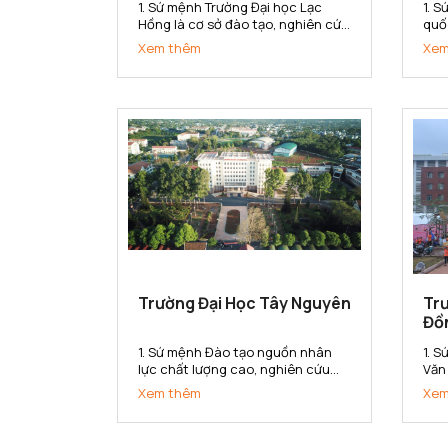
1. Sứ mệnh Trường Đại học Lạc
1. 
Hồng là cơ sở đào tạo, nghiên cứu
quố
khoa học ứng dụng, chuyển giao
về k
Xem thêm
Xem
công nghệ đáp ứng nhu cầu xã
doa
hội. Trường cung cấp nguồn nhân
đại
lực, bồi dưỡng nhân tài có năng
học
lực và phẩm chất phục vụ sự
cung
nghiệp...
Trường Đại Học Tây Nguyên
Tr
Đồ
1. Sứ mệnh Đào tạo nguồn nhân
1. 
lực chất lượng cao, nghiên cứu
Văn
khoa học và chuyển giao công
tạo
Xem thêm
Xem
nghệ phục vụ cho sự nghiệp phát
cơ 
triển kinh tế - xã hội. Bảo tồn và
dụn
phát huy các giá trị văn hoá của
cun