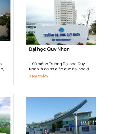
Đại học Quy Nhơn
n
1. Sứ mệnh Trường Đại học Quy
ao,
Nhơn là cơ sở giáo dục đại học đa
u
ngành, đa lĩnh vực có sứ mệnh
Xem thêm
hệ
đào tạo, phát triển nguồn nhân
ành,
lực chất lượng cao; bồi dưỡng
,
nhân tài; nghiên cứu khoa học,
..
truyền bá tri thức và chuyển giao
công...