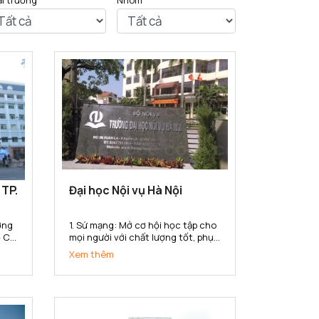
ại trường
Nhóm
 TP.
Đại học Nội vụ Hà Nội
1. Sứ mạng: Mở cơ hội học tập cho
 Chí
mọi người với chất lượng tốt, phục
 Sư
vụ nhu cầu học tập đa dạng với
Xem thêm
 uy
nhiều hình thức đào tạo, đa
ng
ngành, đa cấp độ, đáp ứng yêu
ng
cầu nguồn nhân lực của ngành
nội vụ và cho xã hội trong công...