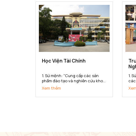
dân tộc. 2. Tầm nhìn Đến năm...
lượ
triển
Học Viện Tài Chính
Trư
Ng
1. Sứ mệnh: "Cung cấp các sản
1. 
phẩm đào tạo và nghiên cứu khoa
các
học tài chính - kế toán chất lượng
kho
Xem thêm
Xem
cao cho xã hội" 2. Tầm nhìn: Đến
chu
năm 2020 đạt chuẩn chất lượng
lượ
khu vực Châu Á. Thực hiện tốt sứ
dan
mệnh cung cấp các sản...
Bắc 
vực 