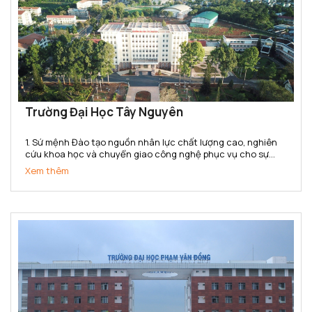
Trường Đại Học Tây Nguyên
1. Sứ mệnh Đào tạo nguồn nhân lực chất lượng cao, nghiên
cứu khoa học và chuyển giao công nghệ phục vụ cho sự
nghiệp phát triển kinh tế - xã hội. Bảo tồn và phát huy các
Xem thêm
giá trị văn hoá của dân tộc. 2. Tầm nhìn Đến năm...