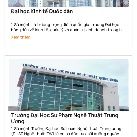
Đại học Kinh tế Quốc dân
1. Sứ mệnh Là trường trọng điểm quốc gia, trường Đại học
hàng đầu về kinh tế, quản lý và quản trị kinh doanh trong hệ
thống các trường đại học của Việt Nam. Trường Đại học Kinh
Xem thêm
tế Quốc dân có sứ mệnh cung cấp cho xã hội các sản...
Trường Đại Học Sư Phạm Nghệ Thuật Trung
Ương
1. Sứ mệnh Trường Đại học Sư phạm Nghệ thuật Trung ương
(ĐHSP Nghệ thuật TW) là cơ sở đào tạo, bồi dưỡng nguồn