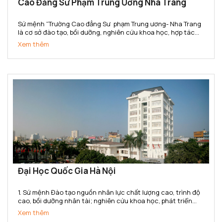
Cao Đẳng Sư Phạm Trung Ương Nha Trang
Sứ mệnh “Trường Cao đẳng Sư phạm Trung ương- Nha Trang
là cơ sở đào tạo, bồi dưỡng, nghiên cứu khoa học, hợp tác
quốc tế, cung cấp nguồn nhân lực trình độ cao đẳng trong
Xem thêm
lĩnh vực khoa học xã hội và nhân văn, đáp ứng yêu...
Đại Học Quốc Gia Hà Nội
1. Sứ mệnh Đào tạo nguồn nhân lực chất lượng cao, trình độ
cao, bồi dưỡng nhân tài; nghiên cứu khoa học, phát triển
công nghệ và chuyển giao tri thức đa ngành, đa lĩnh vực;
Xem thêm
góp phần xây dựng, phát triển và bảo vệ đất nước;...