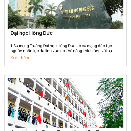
Đại học Hồng Đức
1. Sứ mạng Trường Đại học Hồng Đức có sứ mạng đào tạo
nguồn nhân lực đa lĩnh vực có khả năng thích ứng với sự
thay đổi của thị trường lao động; nghiên cứu khoa học,
Xem thêm
chuyển giao công nghệ phục vụ sự phát triển kinh tế - xã...