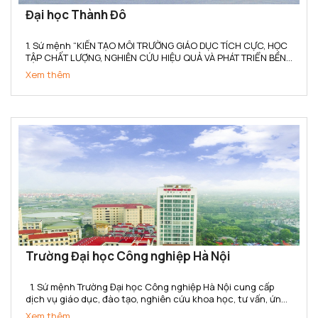
Đại học Thành Đô
1. Sứ mệnh “KIẾN TẠO MÔI TRƯỜNG GIÁO DỤC TÍCH CỰC, HỌC
TẬP CHẤT LƯỢNG, NGHIÊN CỨU HIỆU QUẢ VÀ PHÁT TRIỂN BỀN
VỮNG” (1) Trường Đại học Thành Đô kiến tạo cho người học
Xem thêm
không gian tích hợp Học – Hành – Nghề - Nghiệp, gắn kết...
Trường Đại học Công nghiệp Hà Nội
1. Sứ mệnh Trường Đại học Công nghiệp Hà Nội cung cấp
dịch vụ giáo dục, đào tạo, nghiên cứu khoa học, tư vấn, ứng
dụng và chuyển giao công nghệ đáp ứng yêu cầu công
Xem thêm