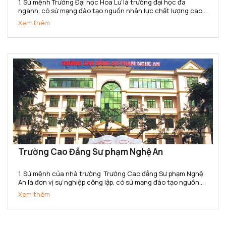
1. Sứ mệnh Trường Đại học Hoa Lư là trường đại học đa
ngành, có sứ mạng đào tạo nguồn nhân lực chất lượng cao,
tổ chức nghiên cứu và ứng dụng khoa học công nghệ đáp
Xem thêm
ứng yêu cầu phát triển kinh tế - xã hội của địa phương và...
Trường Cao Đẳng Sư phạm Nghệ An
1. Sứ mệnh của nhà trường Trường Cao đẳng Sư phạm Nghệ
An là đơn vị sự nghiệp công lập, có sứ mạng đào tạo nguồn
nhân lực trình độ cao đẳng chất lượng cao; là cơ sở đào tạo,
Xem thêm
bồi dưỡng giáo viên, cán bộ quản lý, nghiên cứu khoa...