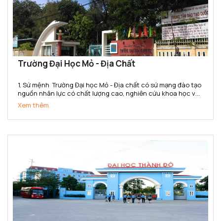
Trường Đại Học Mỏ - Địa Chất
1. Sứ mệnh Trường Đại học Mỏ - Địa chất có sứ mạng đào tạo
nguồn nhân lực có chất lượng cao, nghiên cứu khoa học và
chuyển giao công nghệ đáp ứng nhu cầu xã hội và hội nhập
Xem thêm
quốc tế trong các lĩnh vực khoa học Trái đất,...