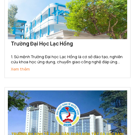
Trường Đại Học Lạc Hồng
1. Sứ mệnh Trường Đại học Lạc Hồng là cơ sở đào tạo, nghiên
cứu khoa học ứng dụng, chuyển giao công nghệ đáp ứng
nhu cầu xã hội. Trường cung cấp nguồn nhân lực, bồi dưỡng
Xem thêm
nhân tài có năng lực và phẩm chất phục vụ sự nghiệp...