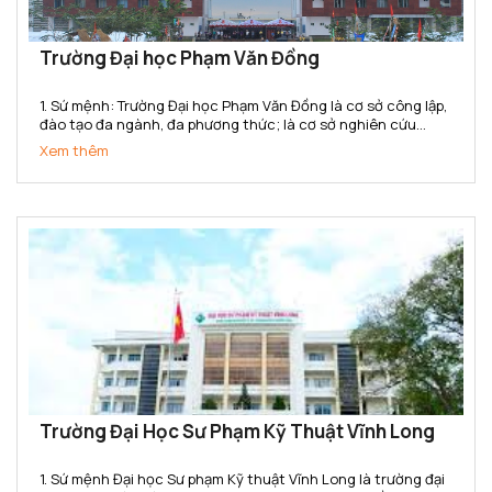
Trường Đại học Phạm Văn Đồng
1. Sứ mệnh: Trường Đại học Phạm Văn Đồng là cơ sở công lập,
đào tạo đa ngành, đa phương thức; là cơ sở nghiên cứu
khoa học, ứng dụng và chuyển giao công nghệ; cung cấp
Xem thêm
nguồn nhân lực có chất lượng, đáp ứng nhu cầu phát triển...
Trường Đại Học Sư Phạm Kỹ Thuật Vĩnh Long
1. Sứ mệnh Đại học Sư phạm Kỹ thuật Vĩnh Long là trường đại