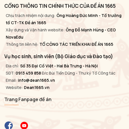
CỔNG THÔNG TIN CHÍNH THỨC CỦA ĐỀ ÁN 1665
Chịu trách nhiệm nội dung:
Ông Hoàng Đức Minh - Tổ trưởng
tổ CT-TK Đề án 1665
Xây dựng và Vận hành website:
Ông Đỗ Mạnh Hùng - CEO
NovaEdu
Thông tin liên hệ:
TỔ CÔNG TÁC TRIỂN KHAI ĐỀ ÁN 1665
Vụ học sinh, sinh viên (Bộ Giáo dục và Đào tạo)
Địa chỉ:
Số 35 Đại Cồ Việt - Hai Bà Trưng - Hà Nội
SĐT:
0913 459 858
Đ/c Bùi Tiến Dũng - Thư ký Tổ Công tác
Email:
info@dean1665.vn
Website:
Dean1665.vn
Trang Fanpage đề án