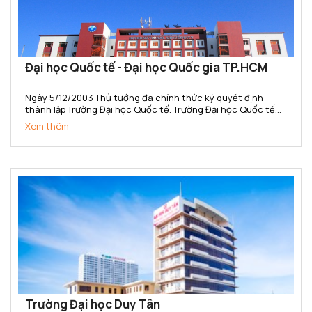
Đại học Quốc tế - Đại học Quốc gia TP.HCM
Ngày 5/12/2003 Thủ tướng đã chính thức ký quyết định
thành lập Trường Đại học Quốc tế. Trường Đại học Quốc tế
(IU) là đại học quốc tế đầu tiên của Việt Nam và là đại học
Xem thêm
công lập đa ngành, đa lĩnh vực, thành viên ĐHQG-HCM đầu...
Trường Đại học Duy Tân