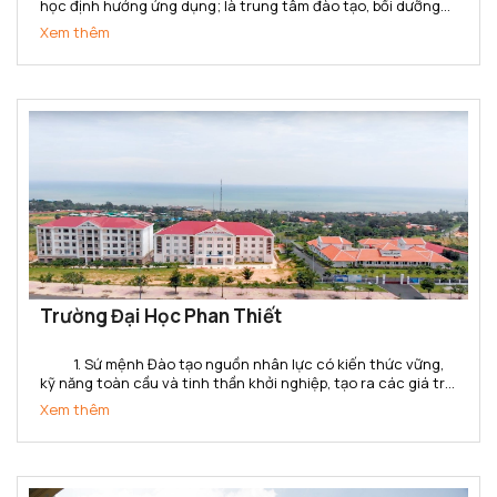
học định hướng ứng dụng; là trung tâm đào tạo, bồi dưỡng
nhà giáo giáo dục nghề nghiệp và cán bộ kỹ thuật đa ngành,
Xem thêm
đa bậc; là trung tâm đánh giá kỹ năng nghề,...
Trường Đại Học Phan Thiết
1. Sứ mệnh Đào tạo nguồn nhân lực có kiến thức vững,
kỹ năng toàn cầu và tinh thần khởi nghiệp, tạo ra các giá trị
gia tăng cho doanh nghiệp, tổ chức và xã hội ở tỉnh Bình
Xem thêm
Thuận và khu vực. Cung cấp các dịch...