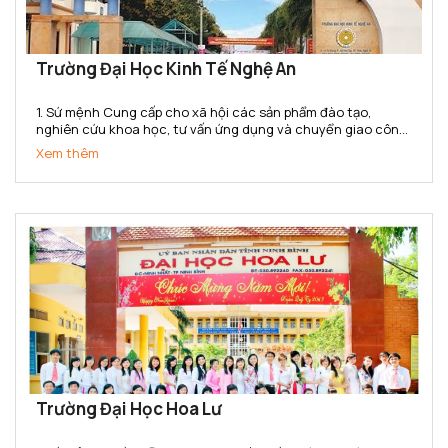
Trường Đại Học Kinh Tế Nghệ An
1. Sứ mệnh Cung cấp cho xã hội các sản phẩm đào tạo,
nghiên cứu khoa học, tư vấn ứng dụng và chuyển giao công
nghệ có chất lượng cao, có thương hiệu và danh tiếng, đạt
Xem thêm
đẳng cấp khu vực Bắc trung bộ và cả nước về lĩnh vực Kế...
Trường Đại Học Hoa Lư