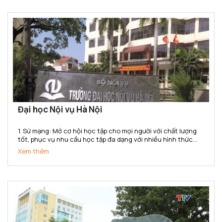
Đại học Nội vụ Hà Nội
1. Sứ mạng: Mở cơ hội học tập cho mọi người với chất lượng
tốt, phục vụ nhu cầu học tập đa dạng với nhiều hình thức
đào tạo, đa ngành, đa cấp độ, đáp ứng yêu cầu nguồn nhân
Xem thêm
lực của ngành nội vụ và cho xã hội trong công...