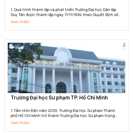
1. Quá trình thành lập và phát triển Trường Đại học Dân lập
Duy Tân được thành lập ngày 11/11/1994 theo Quyết định số
666/TTg của Thủ tướng Chính phủ. Năm 2015, Trường đã
Xem thêm
chuyển đổi sang loại hình Tư thục theo...
Trường Đại học Sư phạm TP. Hồ Chí Minh
1. Tầm nhìn Đến năm 2030, Trường Đại học Sư phạm Thành
phố Hồ Chí Minh trở thành Trường Đại học Sư phạm trọng
điểm Quốc gia, có uy tín cao trong toàn quốc, ngang tầm với
Xem thêm
các cơ sở đào tạo trong khu vực Đông Nam Á; là cơ...