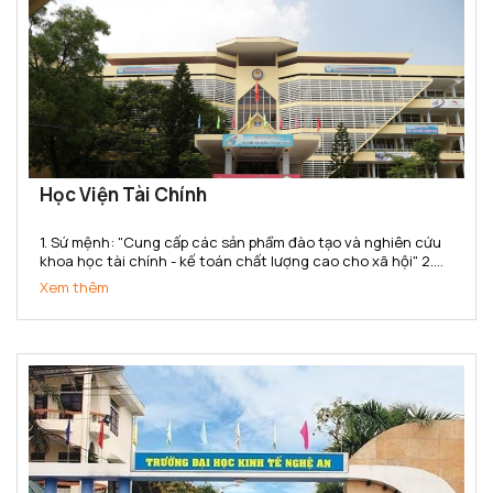
Học Viện Tài Chính
1. Sứ mệnh: "Cung cấp các sản phẩm đào tạo và nghiên cứu
khoa học tài chính - kế toán chất lượng cao cho xã hội" 2.
Tầm nhìn: Đến năm 2020 đạt chuẩn chất lượng khu vực Châu
Xem thêm
Á. Thực hiện tốt sứ mệnh cung cấp các sản...