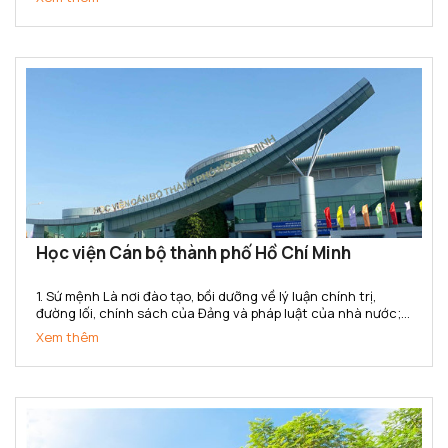
nghiệp hóa - hiện đại hóa đất nước và hội nhập quốc...
Học viện Cán bộ thành phố Hồ Chí Minh
1. Sứ mệnh Là nơi đào tạo, bồi dưỡng về lý luận chính trị,
đường lối, chính sách của Đảng và pháp luật của nhà nước;
kiến thức và kỹ năng quản lý nhà nước cho đội ngũ cán bộ,
Xem thêm
công chức, viên chức của Thành phố Hồ Chí Minh...