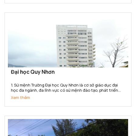
Đại học Quy Nhơn
1. Sứ mệnh Trường Đại học Quy Nhơn là cơ sở giáo dục đại
học đa ngành, đa lĩnh vực có sứ mệnh đào tạo, phát triển
nguồn nhân lực chất lượng cao; bồi dưỡng nhân tài; nghiên
Xem thêm
cứu khoa học, truyền bá tri thức và chuyển giao công...