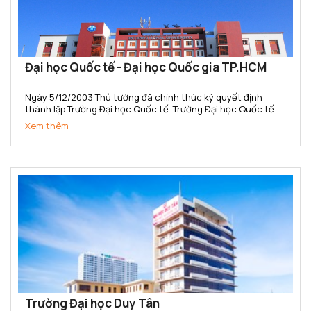
Đại học Quốc tế - Đại học Quốc gia TP.HCM
Ngày 5/12/2003 Thủ tướng đã chính thức ký quyết định
thành lập Trường Đại học Quốc tế. Trường Đại học Quốc tế
(IU) là đại học quốc tế đầu tiên của Việt Nam và là đại học
Xem thêm
công lập đa ngành, đa lĩnh vực, thành viên ĐHQG-HCM đầu...
Trường Đại học Duy Tân