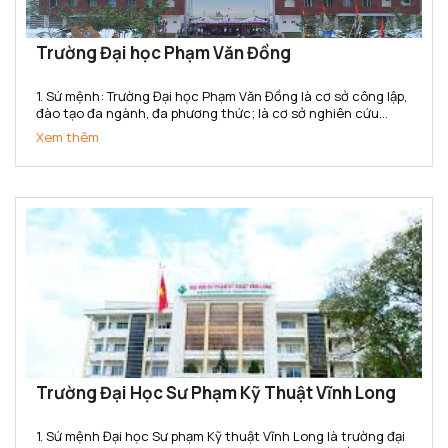
Trường Đại học Phạm Văn Đồng
1. Sứ mệnh: Trường Đại học Phạm Văn Đồng là cơ sở công lập,
đào tạo đa ngành, đa phương thức; là cơ sở nghiên cứu
khoa học, ứng dụng và chuyển giao công nghệ; cung cấp
Xem thêm
nguồn nhân lực có chất lượng, đáp ứng nhu cầu phát triển...
Trường Đại Học Sư Phạm Kỹ Thuật Vĩnh Long
1. Sứ mệnh Đại học Sư phạm Kỹ thuật Vĩnh Long là trường đại