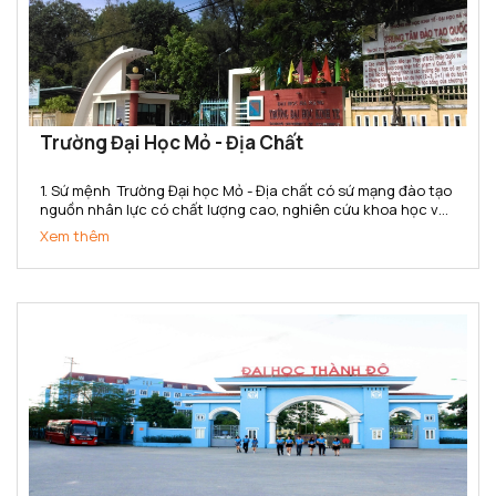
Trường Đại Học Mỏ - Địa Chất
1. Sứ mệnh Trường Đại học Mỏ - Địa chất có sứ mạng đào tạo
nguồn nhân lực có chất lượng cao, nghiên cứu khoa học và
chuyển giao công nghệ đáp ứng nhu cầu xã hội và hội nhập
Xem thêm
quốc tế trong các lĩnh vực khoa học Trái đất,...