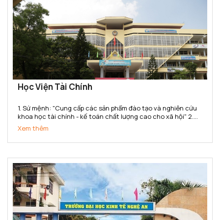
Học Viện Tài Chính
1. Sứ mệnh: "Cung cấp các sản phẩm đào tạo và nghiên cứu
khoa học tài chính - kế toán chất lượng cao cho xã hội" 2.
Tầm nhìn: Đến năm 2020 đạt chuẩn chất lượng khu vực Châu
Xem thêm
Á. Thực hiện tốt sứ mệnh cung cấp các sản...