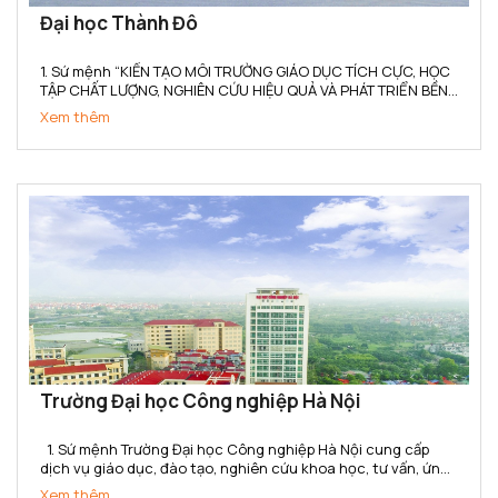
Đại học Thành Đô
1. Sứ mệnh “KIẾN TẠO MÔI TRƯỜNG GIÁO DỤC TÍCH CỰC, HỌC
TẬP CHẤT LƯỢNG, NGHIÊN CỨU HIỆU QUẢ VÀ PHÁT TRIỂN BỀN
VỮNG” (1) Trường Đại học Thành Đô kiến tạo cho người học
Xem thêm
không gian tích hợp Học – Hành – Nghề - Nghiệp, gắn kết...
Trường Đại học Công nghiệp Hà Nội
1. Sứ mệnh Trường Đại học Công nghiệp Hà Nội cung cấp
dịch vụ giáo dục, đào tạo, nghiên cứu khoa học, tư vấn, ứng
dụng và chuyển giao công nghệ đáp ứng yêu cầu công
Xem thêm