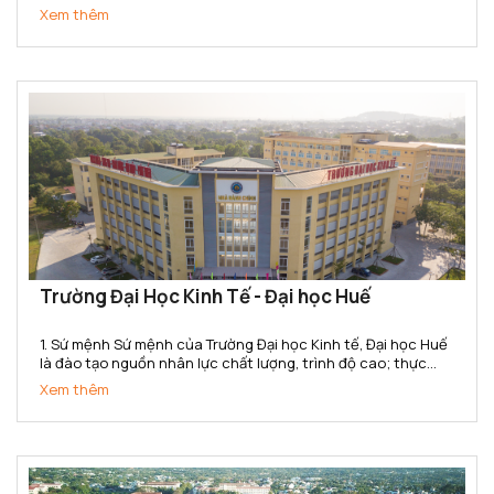
nhân lực có trình độ đại học, sau đại học và nghiên cứu khoa
Xem thêm
học, chuyển giao công nghệ trong lĩnh vực Văn hóa,...
Trường Đại Học Kinh Tế - Đại học Huế
1. Sứ mệnh Sứ mệnh của Trường Đại học Kinh tế, Đại học Huế
là đào tạo nguồn nhân lực chất lượng, trình độ cao; thực
hiện nghiên cứu khoa học, chuyển giao công nghệ, cung
Xem thêm
ứng dịch vụ về lĩnh vực kinh tế và quản lý phục vụ sự...