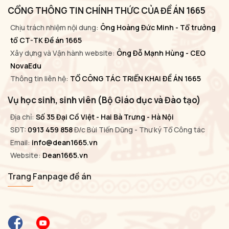
CỔNG THÔNG TIN CHÍNH THỨC CỦA ĐỀ ÁN 1665
Chịu trách nhiệm nội dung:
Ông Hoàng Đức Minh - Tổ trưởng
tổ CT-TK Đề án 1665
Xây dựng và Vận hành website:
Ông Đỗ Mạnh Hùng - CEO
NovaEdu
Thông tin liên hệ:
TỔ CÔNG TÁC TRIỂN KHAI ĐỀ ÁN 1665
Vụ học sinh, sinh viên (Bộ Giáo dục và Đào tạo)
Địa chỉ:
Số 35 Đại Cồ Việt - Hai Bà Trưng - Hà Nội
SĐT:
0913 459 858
Đ/c Bùi Tiến Dũng - Thư ký Tổ Công tác
Email:
info@dean1665.vn
Website:
Dean1665.vn
Trang Fanpage đề án