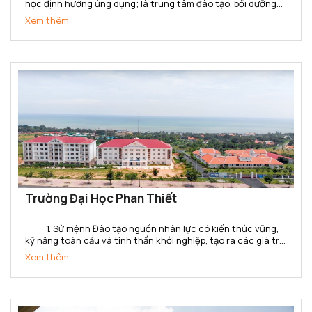
học định hướng ứng dụng; là trung tâm đào tạo, bồi dưỡng
nhà giáo giáo dục nghề nghiệp và cán bộ kỹ thuật đa ngành,
Xem thêm
đa bậc; là trung tâm đánh giá kỹ năng nghề,...
Trường Đại Học Phan Thiết
1. Sứ mệnh Đào tạo nguồn nhân lực có kiến thức vững,
kỹ năng toàn cầu và tinh thần khởi nghiệp, tạo ra các giá trị
gia tăng cho doanh nghiệp, tổ chức và xã hội ở tỉnh Bình
Xem thêm
Thuận và khu vực. Cung cấp các dịch...