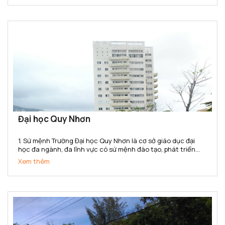
Đại học Quy Nhơn
1. Sứ mệnh Trường Đại học Quy Nhơn là cơ sở giáo dục đại
học đa ngành, đa lĩnh vực có sứ mệnh đào tạo, phát triển
nguồn nhân lực chất lượng cao; bồi dưỡng nhân tài; nghiên
Xem thêm
cứu khoa học, truyền bá tri thức và chuyển giao công...