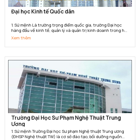
Đại học Kinh tế Quốc dân
1. Sứ mệnh Là trường trọng điểm quốc gia, trường Đại học
hàng đầu về kinh tế, quản lý và quản trị kinh doanh trong hệ
thống các trường đại học của Việt Nam. Trường Đại học Kinh
Xem thêm
tế Quốc dân có sứ mệnh cung cấp cho xã hội các sản...
Trường Đại Học Sư Phạm Nghệ Thuật Trung
Ương
1. Sứ mệnh Trường Đại học Sư phạm Nghệ thuật Trung ương
(ĐHSP Nghệ thuật TW) là cơ sở đào tạo, bồi dưỡng nguồn