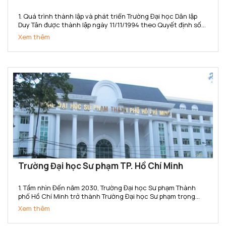
1. Quá trình thành lập và phát triển Trường Đại học Dân lập
Duy Tân được thành lập ngày 11/11/1994 theo Quyết định số
666/TTg của Thủ tướng Chính phủ. Năm 2015, Trường đã
Xem thêm
chuyển đổi sang loại hình Tư thục theo...
Trường Đại học Sư phạm TP. Hồ Chí Minh
1. Tầm nhìn Đến năm 2030, Trường Đại học Sư phạm Thành
phố Hồ Chí Minh trở thành Trường Đại học Sư phạm trọng
điểm Quốc gia, có uy tín cao trong toàn quốc, ngang tầm với
Xem thêm
các cơ sở đào tạo trong khu vực Đông Nam Á; là cơ...