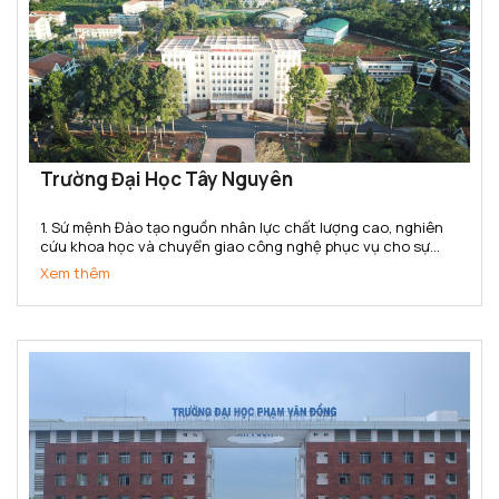
Trường Đại Học Tây Nguyên
1. Sứ mệnh Đào tạo nguồn nhân lực chất lượng cao, nghiên
cứu khoa học và chuyển giao công nghệ phục vụ cho sự
nghiệp phát triển kinh tế - xã hội. Bảo tồn và phát huy các
Xem thêm
giá trị văn hoá của dân tộc. 2. Tầm nhìn Đến năm...