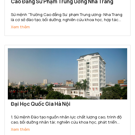
Cao Đẳng Sư Phạm Trung Ương Nha Trang
Sứ mệnh “Trường Cao đẳng Sư phạm Trung ương- Nha Trang
là cơ sở đào tạo, bồi dưỡng, nghiên cứu khoa học, hợp tác
quốc tế, cung cấp nguồn nhân lực trình độ cao đẳng trong
Xem thêm
lĩnh vực khoa học xã hội và nhân văn, đáp ứng yêu...
Đại Học Quốc Gia Hà Nội
1. Sứ mệnh Đào tạo nguồn nhân lực chất lượng cao, trình độ
cao, bồi dưỡng nhân tài; nghiên cứu khoa học, phát triển
công nghệ và chuyển giao tri thức đa ngành, đa lĩnh vực;
Xem thêm
góp phần xây dựng, phát triển và bảo vệ đất nước;...