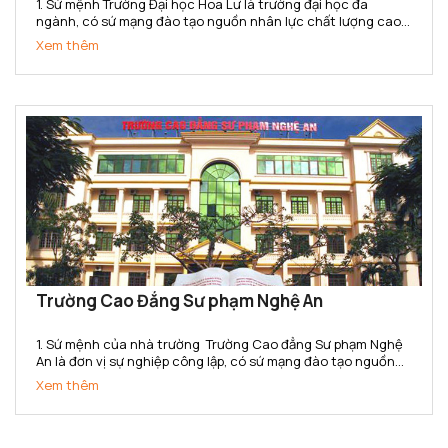
1. Sứ mệnh Trường Đại học Hoa Lư là trường đại học đa
ngành, có sứ mạng đào tạo nguồn nhân lực chất lượng cao,
tổ chức nghiên cứu và ứng dụng khoa học công nghệ đáp
Xem thêm
ứng yêu cầu phát triển kinh tế - xã hội của địa phương và...
Trường Cao Đẳng Sư phạm Nghệ An
1. Sứ mệnh của nhà trường Trường Cao đẳng Sư phạm Nghệ
An là đơn vị sự nghiệp công lập, có sứ mạng đào tạo nguồn
nhân lực trình độ cao đẳng chất lượng cao; là cơ sở đào tạo,
Xem thêm
bồi dưỡng giáo viên, cán bộ quản lý, nghiên cứu khoa...