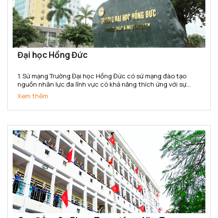
Đại học Hồng Đức
1. Sứ mạng Trường Đại học Hồng Đức có sứ mạng đào tạo
nguồn nhân lực đa lĩnh vực có khả năng thích ứng với sự
thay đổi của thị trường lao động; nghiên cứu khoa học,
Xem thêm
chuyển giao công nghệ phục vụ sự phát triển kinh tế - xã...