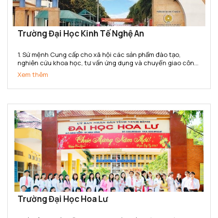
Trường Đại Học Kinh Tế Nghệ An
1. Sứ mệnh Cung cấp cho xã hội các sản phẩm đào tạo,
nghiên cứu khoa học, tư vấn ứng dụng và chuyển giao công
nghệ có chất lượng cao, có thương hiệu và danh tiếng, đạt
Xem thêm
đẳng cấp khu vực Bắc trung bộ và cả nước về lĩnh vực Kế...
Trường Đại Học Hoa Lư