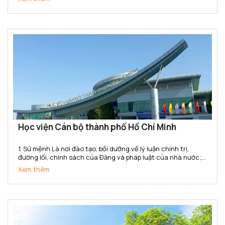
nghiệp hóa - hiện đại hóa đất nước và hội nhập quốc...
Học viện Cán bộ thành phố Hồ Chí Minh
1. Sứ mệnh Là nơi đào tạo, bồi dưỡng về lý luận chính trị,
đường lối, chính sách của Đảng và pháp luật của nhà nước;
kiến thức và kỹ năng quản lý nhà nước cho đội ngũ cán bộ,
Xem thêm
công chức, viên chức của Thành phố Hồ Chí Minh...