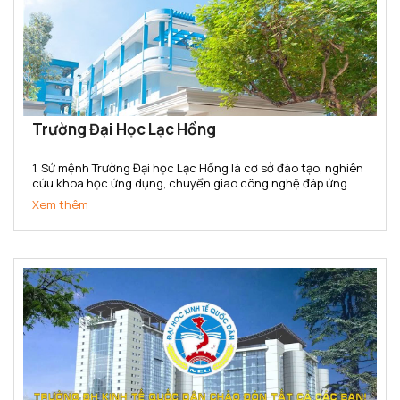
Trường Đại Học Lạc Hồng
1. Sứ mệnh Trường Đại học Lạc Hồng là cơ sở đào tạo, nghiên
cứu khoa học ứng dụng, chuyển giao công nghệ đáp ứng
nhu cầu xã hội. Trường cung cấp nguồn nhân lực, bồi dưỡng
Xem thêm
nhân tài có năng lực và phẩm chất phục vụ sự nghiệp...