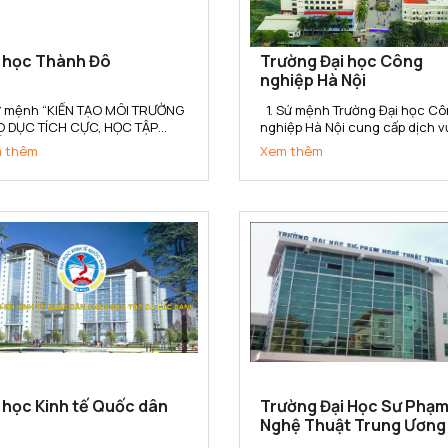
i học Thành Đô
Trường Đại học Công
nghiệp Hà Nội
Sứ mệnh “KIẾN TẠO MÔI TRƯỜNG
1. Sứ mệnh Trường Đại học Công
O DỤC TÍCH CỰC, HỌC TẬP
nghiệp Hà Nội cung cấp dịch v
T LƯỢNG, NGHIÊN CỨU HIỆU
giáo dục, đào tạo, nghiên cứu
 thêm
Xem thêm
 VÀ PHÁT TRIỂN BỀN VỮNG”
khoa học, tư vấn, ứng dụng và
 Trường Đại học Thành Đô kiến
chuyển giao công nghệ đáp ứ
 cho người học không gian tích
yêu cầu công nghiệp hóa - hiệ
 Học – Hành – Nghề - Nghiệp,
đại hóa đất nước và hội nhập
kết...
quốc...
 học Kinh tế Quốc dân
Trường Đại Học Sư Phạ
Nghệ Thuật Trung Ương