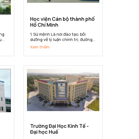
Học viện Cán bộ thành phố
Hồ Chí Minh
1. Sứ mệnh Là nơi đào tạo, bồi
ụ
dưỡng về lý luận chính trị, đường
lối, chính sách của Đảng và pháp
Xem thêm
luật của nhà nước; kiến thức và
ng
kỹ năng quản lý nhà nước cho đội
n
ngũ cán bộ, công chức, viên chức
của Thành phố Hồ Chí Minh...
m
Trường Đại Học Kinh Tế -
Đại học Huế