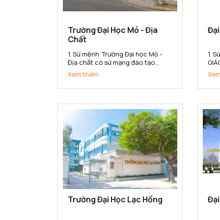
Trường Đại Học Mỏ - Địa
Đạ
Chất
1. Sứ mệnh Trường Đại học Mỏ -
1. 
Địa chất có sứ mạng đào tạo
GIÁ
nguồn nhân lực có chất lượng
CHẤ
Xem thêm
Xem
cao, nghiên cứu khoa học và
QUẢ
chuyển giao công nghệ đáp ứng
(1)
nhu cầu xã hội và hội nhập quốc
tạo
tế trong các lĩnh vực khoa học
hợp
Trái đất,...
gắn 
Trường Đại Học Lạc Hồng
Đại