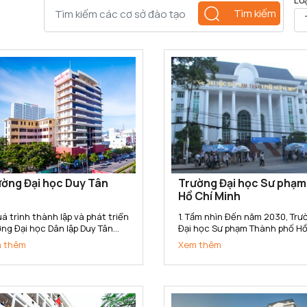
Lo
Tìm kiếm
ờng Đại học Duy Tân
Trường Đại học Sư phạm
Hồ Chí Minh
á trình thành lập và phát triển
1. Tầm nhìn Đến năm 2030, Trường
ng Đại học Dân lập Duy Tân
Đại học Sư phạm Thành phố Hồ
c thành lập ngày 11/11/1994
Minh trở thành Trường Đại học
 thêm
Xem thêm
o Quyết định số 666/TTg của
phạm trọng điểm Quốc gia, có
 tướng Chính phủ. Năm 2015,
tín cao trong toàn quốc, nga
ờng đã chuyển đổi sang loại
tầm với các cơ sở đào tạo tro
 Tư thục theo...
khu vực Đông Nam Á; là cơ...