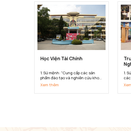
dân tộc. 2. Tầm nhìn Đến năm...
lượ
triển
Học Viện Tài Chính
Trư
Ng
1. Sứ mệnh: "Cung cấp các sản
1. 
phẩm đào tạo và nghiên cứu khoa
các
học tài chính - kế toán chất lượng
kho
Xem thêm
Xem
cao cho xã hội" 2. Tầm nhìn: Đến
chu
năm 2020 đạt chuẩn chất lượng
lượ
khu vực Châu Á. Thực hiện tốt sứ
dan
mệnh cung cấp các sản...
Bắc 
vực 