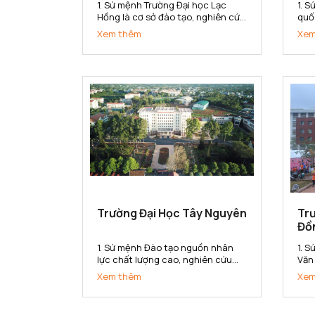
1. Sứ mệnh Trường Đại học Lạc
1. 
Hồng là cơ sở đào tạo, nghiên cứu
quố
khoa học ứng dụng, chuyển giao
về k
Xem thêm
Xem
công nghệ đáp ứng nhu cầu xã
doa
hội. Trường cung cấp nguồn nhân
đại
lực, bồi dưỡng nhân tài có năng
học
lực và phẩm chất phục vụ sự
cung
nghiệp...
Trường Đại Học Tây Nguyên
Tr
Đồ
1. Sứ mệnh Đào tạo nguồn nhân
1. 
lực chất lượng cao, nghiên cứu
Văn
khoa học và chuyển giao công
tạo
Xem thêm
Xem
nghệ phục vụ cho sự nghiệp phát
cơ 
triển kinh tế - xã hội. Bảo tồn và
dụn
phát huy các giá trị văn hoá của
cun