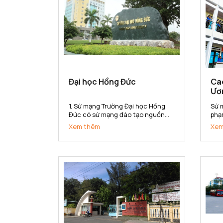
Đại học Hồng Đức
Ca
Ươ
1. Sứ mạng Trường Đại học Hồng
Sứ 
Đức có sứ mạng đào tạo nguồn
phạ
nhân lực đa lĩnh vực có khả năng
sở 
Xem thêm
Xem
thích ứng với sự thay đổi của thị
kho
trường lao động; nghiên cứu khoa
cấp
học, chuyển giao công nghệ phục
đẳn
vụ sự phát triển kinh tế - xã...
hội 