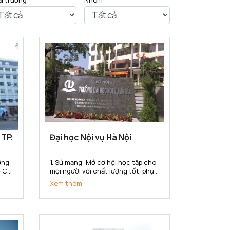
ại trường
Nhóm
 TP.
Đại học Nội vụ Hà Nội
1. Sứ mạng: Mở cơ hội học tập cho
 Chí
mọi người với chất lượng tốt, phục
 Sư
vụ nhu cầu học tập đa dạng với
Xem thêm
 uy
nhiều hình thức đào tạo, đa
ng
ngành, đa cấp độ, đáp ứng yêu
ng
cầu nguồn nhân lực của ngành
nội vụ và cho xã hội trong công...