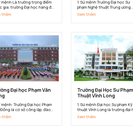
Sứ mệnh Là trường trọng điểm
1. Sứ mệnh Trường Đại học Sư
c gia, trường Đại học hàng đầu
phạm Nghệ thuật Trung ương
inh tế, quản lý và quản trị kinh
(ĐHSP Nghệ thuật TW) là cơ s
 thêm
Xem thêm
nh trong hệ thống các trường
đào tạo, bồi dưỡng nguồn nhâ
 học của Việt Nam. Trường Đại
lực có trình độ đại học, sau đại
 Kinh tế Quốc dân có sứ mệnh
học và nghiên cứu khoa học,
 cấp cho xã hội các sản...
chuyển giao công nghệ trong 
vực Văn hóa,...
ường Đại học Phạm Văn
Trường Đại Học Sư Phạm
ng
Thuật Vĩnh Long
Sứ mệnh: Trường Đại học Phạm
1. Sứ mệnh Đại học Sư phạm Kỹ
 Đồng là cơ sở công lập, đào
thuật Vĩnh Long là trường đại
 đa ngành, đa phương thức; là
định hướng ứng dụng; là trung
 thêm
Xem thêm
sở nghiên cứu khoa học, ứng
tâm đào tạo, bồi dưỡng nhà gi
g và chuyển giao công nghệ;
giáo dục nghề nghiệp và cán 
g cấp nguồn nhân lực có chất
kỹ thuật đa ngành, đa bậc; là