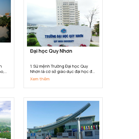
Đại học Quy Nhơn
n
1. Sứ mệnh Trường Đại học Quy
ao,
Nhơn là cơ sở giáo dục đại học đa
u
ngành, đa lĩnh vực có sứ mệnh
Xem thêm
hệ
đào tạo, phát triển nguồn nhân
ành,
lực chất lượng cao; bồi dưỡng
,
nhân tài; nghiên cứu khoa học,
..
truyền bá tri thức và chuyển giao
công...