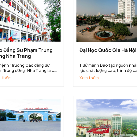
o Đẳng Sư Phạm Trung
Đại Học Quốc Gia Hà Nội
ng Nha Trang
mệnh “Trường Cao đẳng Sư
1. Sứ mệnh Đào tạo nguồn nhâ
m Trung ương- Nha Trang là cơ
lực chất lượng cao, trình độ c
đào tạo, bồi dưỡng, nghiên cứu
bồi dưỡng nhân tài; nghiên cứ
 thêm
Xem thêm
a học, hợp tác quốc tế, cung
khoa học, phát triển công ng
 nguồn nhân lực trình độ cao
và chuyển giao tri thức đa ng
g trong lĩnh vực khoa học xã
đa lĩnh vực; góp phần xây dựng
và nhân văn, đáp ứng yêu...
phát triển và bảo vệ đất nước;.