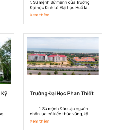
1. Sứ mệnh Sứ mệnh của Trường
Đại học Kinh tế, Đại học Huế là
ở
đào tạo nguồn nhân lực chất
Xem thêm
n
lượng, trình độ cao; thực hiện
nghiên cứu khoa học, chuyển
giao công nghệ, cung ứng dịch vụ
lĩnh
về lĩnh vực kinh tế và quản lý phục
vụ sự...
 Kỹ
Trường Đại Học Phan Thiết
1. Sứ mệnh Đào tạo nguồn
 học
nhân lực có kiến thức vững, kỹ
năng toàn cầu và tinh thần khởi
Xem thêm
áo
nghiệp, tạo ra các giá trị gia tăng
bộ
cho doanh nghiệp, tổ chức và xã
hội ở tỉnh Bình Thuận và khu vực.